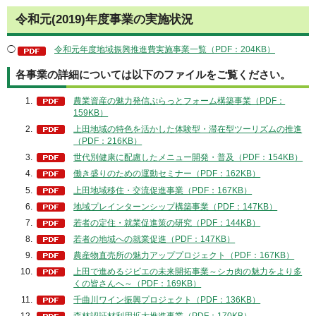
令和元(2019)年度事業の実施状況
◯
令和元年度地域振興推進費実施事業一覧（PDF：204KB）
各事業の詳細については以下のファイルをご覧ください。
農業資産の魅力発信ぷらっとフォーム構築事業（PDF：
159KB）
上田地域の特色を活かした体験型・滞在型ツーリズムの推進
（PDF：216KB）
世代別健康に配慮したメニュー開発・普及（PDF：154KB）
働き盛りのための運動セミナー（PDF：162KB）
上田地域移住・交流促進事業（PDF：167KB）
地域プレインターンシップ構築事業（PDF：147KB）
若者の定住・就業促進策の研究（PDF：144KB）
若者の地域への就業促進（PDF：147KB）
農産物直売所の魅力アッププロジェクト（PDF：167KB）
上田で進めるジビエの未来開拓事業～シカ肉の魅力をより多
くの皆さんへ～（PDF：169KB）
千曲川ワイン振興プロジェクト（PDF：136KB）