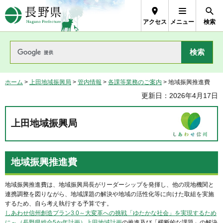
長野県Nagano Prefecture
アクセス
メニュー
検索
ホーム
>
上田地域振興局
>
管内情報
>
各課等業務のご案内
> 地域振興推進費
更新日：2026年4月17日
上田地域振興局
地域振興推進費
地域振興推進費は、地域振興局長がリーダーシップを発揮し、他の現地機関と
連携調整を図りながら、地域課題の解決や地域の活性化等に向けた取組を実施
するため、自ら考え執行する予算です。
しあわせ信州創造プラン3.0～大変革への挑戦「ゆたかな社会」を実現するため
に～（長野県総合5か年計画）上田地域計画
の推進及び「横断的な課題」の解決