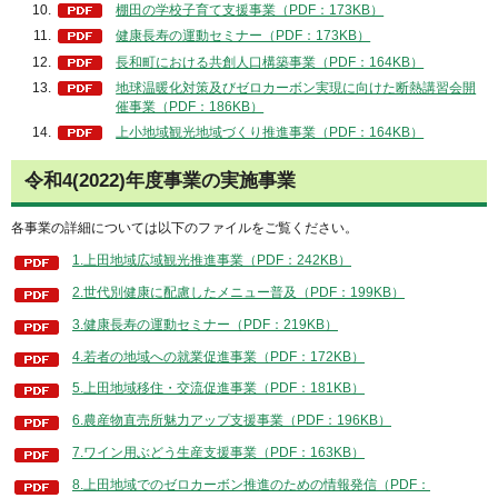
棚田の学校子育て支援事業（PDF：173KB）
健康長寿の運動セミナー（PDF：173KB）
長和町における共創人口構築事業（PDF：164KB）
地球温暖化対策及びゼロカーボン実現に向けた断熱講習会開
催事業（PDF：186KB）
上小地域観光地域づくり推進事業（PDF：164KB）
令和4(2022)年度事業の実施事業
各事業の詳細については以下のファイルをご覧ください。
1.上田地域広域観光推進事業（PDF：242KB）
2.世代別健康に配慮したメニュー普及（PDF：199KB）
3.健康長寿の運動セミナー（PDF：219KB）
4.若者の地域への就業促進事業（PDF：172KB）
5.上田地域移住・交流促進事業（PDF：181KB）
6.農産物直売所魅力アップ支援事業（PDF：196KB）
7.ワイン用ぶどう生産支援事業（PDF：163KB）
8.上田地域でのゼロカーボン推進のための情報発信（PDF：