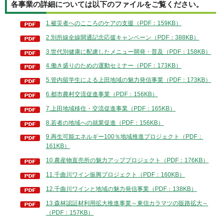
各事業の詳細については以下のファイルをご覧ください。
1.被災者へのこころのケアの支援（PDF：159KB）
2.別所線全線開通記念応援キャンペーン（PDF：388KB）
3.世代別健康に配慮したメニュー開発・普及（PDF：158KB）
4.働き盛りのための運動セミナー（PDF：173KB）
5.管内留学生による上田地域の魅力発信事業（PDF：173KB）
6.都市農村交流促進事業（PDF：156KB）
7.上田地域移住・交流促進事業（PDF：165KB）
8.若者の地域への就業促進（PDF：156KB）
9.再生可能エネルギー100％地域推進プロジェクト（PDF：
161KB）
10.農産物直売所の魅力アッププロジェクト（PDF：176KB）
11.千曲川ワイン振興プロジェクト（PDF：160KB）
12.千曲川ワインと地域の魅力発信事業（PDF：138KB）
13.森林認証材利用拡大推進事業～東信カラマツの販路拡大～
（PDF：157KB）