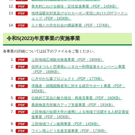
青木村における移住・定住促進事業（PDF：145KB）
地球温暖化対策及びゼロカーボン実現に向けたDIYワークシ
ョップ（PDF：165KB）
人と猫との共生社会の構築事業（PDF：137KB）
令和5(2023)年度事業の実施事業
各事業の詳細については以下のファイルをご覧ください。
上田地域広域観光推進事業（PDF：180KB）
信州まつもと空港発レンタカー利用促進キャンペーン事業
（PDF：168KB）
にぎやかな森プロジェクト（PDF：177KB）
求職者・就職困難者等に対する就労サポート事業（PDF：
165KB）
伝統的工芸品の魅力発信・再発見事業（PDF：160KB）
農産物直売所魅力アップ支援事業（PDF：191KB）
上田地域の短期大学の連携による地域で活躍する人材定着促
進事業（PDF：165KB）
上田地域ワイン振興事業（PDF：145KB）
ワイン用ぶどう生産支援事業（PDF：173KB）