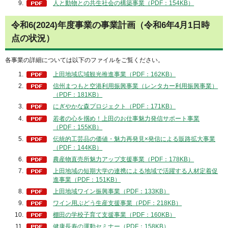
人と動物との共生社会の構築事業（PDF：154KB）
令和6(2024)年度事業の事業計画（令和6年4月1日時
点の状況）
各事業の詳細については以下のファイルをご覧ください。
上田地域広域観光推進事業（PDF：162KB）
信州まつもと空港利用振興事業（レンタカー利用振興事業）
（PDF：181KB）
にぎやかな森プロジェクト（PDF：171KB）
若者の心を掴め！上田のお仕事魅力発信サポート事業
（PDF：155KB）
伝統的工芸品の価値・魅力再発見×発信による販路拡大事業
（PDF：144KB）
農産物直売所魅力アップ支援事業（PDF：178KB）
上田地域の短期大学の連携による地域で活躍する人材定着促
進事業（PDF：151KB）
上田地域ワイン振興事業（PDF：133KB）
ワイン用ぶどう生産支援事業（PDF：218KB）
棚田の学校子育て支援事業（PDF：160KB）
健康長寿の運動セミナー（PDF：158KB）