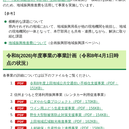
のため、地域振興推進費を活用して事業を実施しています。
【参考】
横断的な課題について
県内それぞれの地域において、地域振興局長が他の現地機関を統括し、地域
の現地機関が一体となって、本庁部局とも共有・連携しながら、解決に取り
組む課題
地域振興推進費について
（企画振興部地域振興課ページへ）
令和8(2026)年度事業の事業計画（令和8年4月1日時
点の状況）
各事業の詳細については以下のファイルをご覧ください。
令和8年度上田地域公共交通担い手移住支援事業（PDF：
151KB）
信州まつもと空港利用振興事業（レンタカー利用促進事業）
にぎやかな森プロジェクト（PDF：170KB）
ワイン用ぶどう生産支援事業（PDF：156KB）
野生大型獣被害防止対策支援事業（PDF：154KB）
上田地域広域観光推進事業（PDF：162KB）
人材確保・生産性向上連携事業（PDF：158KB）