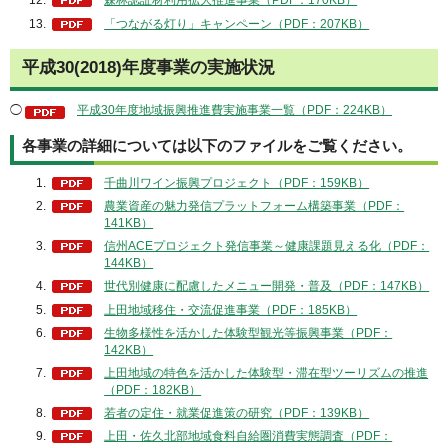
森林認証材利用拡大推進事業（PDF：170KB）
「つながる灯り」キャンペーン（PDF：207KB）
平成30(2018)年度事業の実施状況
◯
平成30年度地域振興推進費実施事業一覧（PDF：224KB）
各事業の詳細については以下のファイルをご覧ください。
千曲川ワイン振興プロジェクト（PDF：159KB）
農業資産の魅力発信プラットフォーム構築事業（PDF：
141KB）
信州ACEプロジェクト発信事業～健康課題見える化（PDF：
144KB）
世代別健康に配慮したメニュー開発・普及（PDF：147KB）
上田地域移住・交流促進事業（PDF：185KB）
生物多様性を活かした体験型観光等振興事業（PDF：
142KB）
上田地域の特色を活かした体験型・滞在型ツーリズムの推進
（PDF：182KB）
若者の定住・就業促進策の研究（PDF：139KB）
上田・佐久北部地域食料自給圏消費実態調査（PDF：