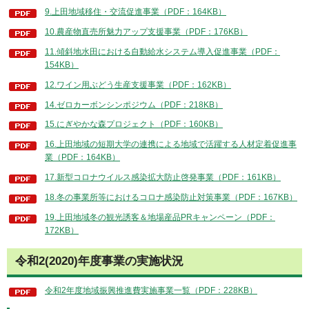
9.上田地域移住・交流促進事業（PDF：164KB）
10.農産物直売所魅力アップ支援事業（PDF：176KB）
11.傾斜地水田における自動給水システム導入促進事業（PDF：
154KB）
12.ワイン用ぶどう生産支援事業（PDF：162KB）
14.ゼロカーボンシンポジウム（PDF：218KB）
15.にぎやかな森プロジェクト（PDF：160KB）
16.上田地域の短期大学の連携による地域で活躍する人材定着促進事
業（PDF：164KB）
17.新型コロナウイルス感染拡大防止啓発事業（PDF：161KB）
18.冬の事業所等におけるコロナ感染防止対策事業（PDF：167KB）
19.上田地域冬の観光誘客＆地場産品PRキャンペーン（PDF：
172KB）
令和2(2020)年度事業の実施状況
令和2年度地域振興推進費実施事業一覧（PDF：228KB）