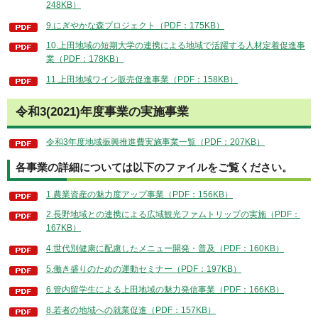
248KB）
9.にぎやかな森プロジェクト（PDF：175KB）
10.上田地域の短期大学の連携による地域で活躍する人材定着促進事
業（PDF：178KB）
11.上田地域ワイン販売促進事業（PDF：158KB）
令和3(2021)年度事業の実施事業
令和3年度地域振興推進費実施事業一覧（PDF：207KB）
各事業の詳細については以下のファイルをご覧ください。
1.農業資産の魅力度アップ事業（PDF：156KB）
2.長野地域との連携による広域観光ファムトリップの実施（PDF：
167KB）
4.世代別健康に配慮したメニュー開発・普及（PDF：160KB）
5.働き盛りのための運動セミナー（PDF：197KB）
6.管内留学生による上田地域の魅力発信事業（PDF：166KB）
8.若者の地域への就業促進（PDF：157KB）