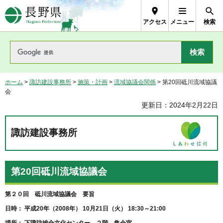
長野県Nagano Prefecture
アクセス
メニュー
検索
ホーム
>
諏訪建設事務所
>
施策・計画
>
流域協議会関係
> 第20回砥川流域協議
会
更新日：2024年2月22日
諏訪建設事務所
第20回砥川流域協議会
第２０回 砥川流域協議会 要旨
日時： 平成20年（2008年） 10月21日（火） 18:30～21:00
場所： 下諏訪総合文化センター ２階 集会室