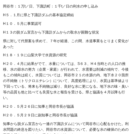
岡谷市：１万t／日、下諏訪町：１千t／日の利水の申し込み
H５．１月に県と下諏訪ダムの基本協定締結
H１０．５月に事業認可
H１３の脱ダム宣言から下諏訪ダムからの取水が困難な状況
県に対して代替案を求めて、７年が経過、この間、水道事業をとりまく変化が
あった
H１８・１９に山梨大学で水資源の研究
H２０．４月に結果がでて、水量については、S６３、H４当時との人口の推
移、水の節水の努力（企業・家庭）が行われて、水需要は削減の傾向で、今後
もこの傾向は続く。水質については、岡谷市２１の水源の内、地下水２０箇所
の不純物（トリクロエチレン）について、高度処理により、水質は基準値より
下回っている、将来も不純物は減り、良好な水に更になる。地下水の味・臭い
等の品質も他と比べても良質な水と報告を受ける。県と協議を４月以降も行
い。
H２０．５月２６日に知事と岡谷市長が協議
H２０．５月２９日に副知事と岡谷市長が協議
知事から脱ダム宣言から一連の下諏訪ダムについて岡谷市に心配をかけた。利
水問題の終息を図りたい、岡谷市の水資源について、必要な水の確保のための