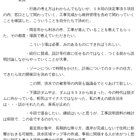
・行政の考え方はわからんでもないが、１８回の決定事項５項目
の内、窓口として関わっていく、工事完成から維持管理を含めて関わっていく
ことを確認した。こういうことを自分たちで決めた。
・岡谷市から利水の件、工事が進んでいることを教えてもらっ
た。その都度・場面で教えていただきたい。
こういう場は必要。みのあるものにできればうれしい。
・続行に賛成。設計等行政に任せるのではなく、つくる前から説
明討論しながらやっていくことが大事。
・ゾーンについて時間をかけた。計画についてのタッチの仕方。
できたら次の開催日を決めて欲しい。
この間、洪水での被害等の内容も協議会でとりあげて欲しい。
・下諏訪ダム中止、ダムはＳ５３から始まった。今の時代は脱ダ
ムに向かっている。町民はマイナスではなかった。私の考えの総合治水
は・・・話がそれたため、座長が止めた
・今回で退会したい。継続はいいと思うが、工事説明資料の検討
は前段で、この会でするのがいい。
最近雨が集中、長期的な降り方。護岸が完成しないで住民に影
響がおきる可能性。洪水区域マップ等の作成。事前に関係する人が水がつく想