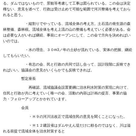
る。ダムではないもので、景観等考慮して工事は図られている。この会は決定
権ない、意見を述べて、行政は受け止めて可能な範囲で河川整備を考えておら
れると思う。
・縦割りでやっている、流域全体の考え方。土石流の発生源の森
林整備、森林税。流域全体を考え上流の山の整備も考えていく必要がある。会
は必要な人がいれば継続、事前にオープンにして、この会で方向を決めればい
いのでは。
・水の理念、３０m3／年の土砂が流れている、実体の把握、継続
してもらいたい。
・有志の会、民と行政の共同で話し合って、設計段階に反映でき
ればいい。協議会の意見がいくらかでも反映できれば。
暫定座長
再確認、流域協議会設置要綱に治水利水対策の実現に向けて、
住民と行政が共に考えていく唯一の会、活動の内容は計画の提言、事業の協
力・フォローアップとかかれています。
会員
・Ｈ９の河川法改正で流域住民の意見を聞くことになった。
・Ｈ１２建設省はダムやえん堤だけに頼るのではなく、川は溢
れる前提で流域全体を治水対策すると