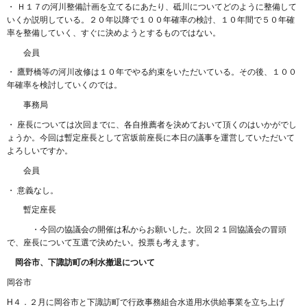
・ Ｈ１７の河川整備計画を立てるにあたり、砥川についてどのように整備して
いくか説明している。２０年以降で１００年確率の検討、１０年間で５０年確
率を整備していく、すぐに決めようとするものではない。
会員
・ 鷹野橋等の河川改修は１０年でやる約束をいただいている。その後、１００
年確率を検討していくのでは。
事務局
・ 座長については次回までに、各自推薦者を決めておいて頂くのはいかがでし
ょうか。今回は暫定座長として宮坂前座長に本日の議事を運営していただいて
よろしいですか。
会員
・ 意義なし。
暫定座長
・今回の協議会の開催は私からお願いした。次回２１回協議会の冒頭
で、座長について互選で決めたい。投票も考えます。
岡谷市、下諏訪町の利水撤退について
岡谷市
H４．２月に岡谷市と下諏訪町で行政事務組合水道用水供給事業を立ち上げ