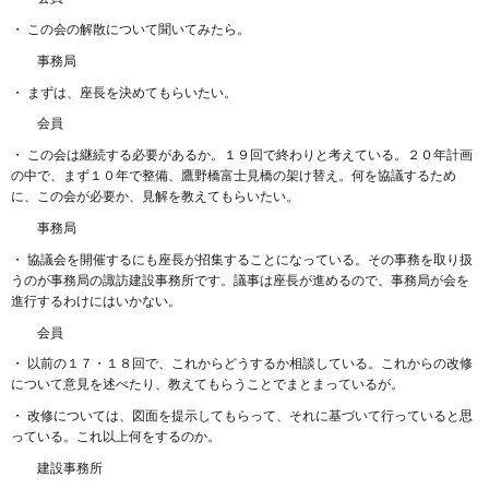
・ この会の解散について聞いてみたら。
事務局
・ まずは、座長を決めてもらいたい。
会員
・ この会は継続する必要があるか。１９回で終わりと考えている。２０年計画
の中で、まず１０年で整備、鷹野橋富士見橋の架け替え。何を協議するため
に、この会が必要か、見解を教えてもらいたい。
事務局
・ 協議会を開催するにも座長が招集することになっている。その事務を取り扱
うのが事務局の諏訪建設事務所です。議事は座長が進めるので、事務局が会を
進行するわけにはいかない。
会員
・ 以前の１７・１８回で、これからどうするか相談している。これからの改修
について意見を述べたり、教えてもらうことでまとまっているが。
・ 改修については、図面を提示してもらって、それに基づいて行っていると思
っている。これ以上何をするのか。
建設事務所