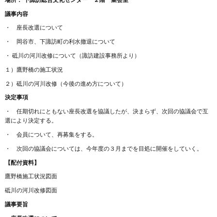
議事内容
・ 座長改選について
・ 岡谷市、下諏訪町の利水撤退について
・ 砥川の河川改修について（諏訪建設事務所より）
１）鷹野橋の施工状況
２）砥川の河川改修（今後の進め方について）
決定事項
・ 任期切れにともない座長改選を協議したが、決まらず、次回の協議会で互
選により決定する。
・ 会員について、再募集をする。
・ 次回の協議会については、今年度の３月までを目処に開催をしていく。
【配付資料】
鷹野橋施工状況図面
砥川の河川改修図面
議事要旨