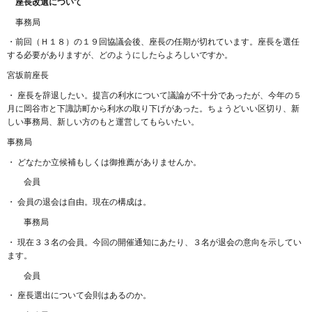
座長改選について
事務局
・前回（Ｈ１８）の１９回協議会後、座長の任期が切れています。座長を選任
する必要がありますが、どのようにしたらよろしいですか。
宮坂前座長
・ 座長を辞退したい。提言の利水について議論が不十分であったが、今年の５
月に岡谷市と下諏訪町から利水の取り下げがあった。ちょうどいい区切り、新
しい事務局、新しい方のもと運営してもらいたい。
事務局
・ どなたか立候補もしくは御推薦がありませんか。
会員
・ 会員の退会は自由。現在の構成は。
事務局
・ 現在３３名の会員。今回の開催通知にあたり、３名が退会の意向を示してい
ます。
会員
・ 座長選出について会則はあるのか。