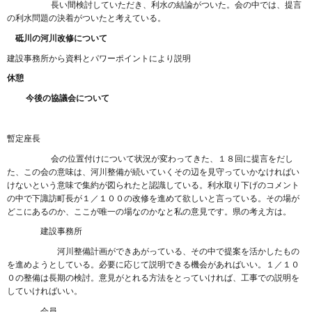
長い間検討していただき、利水の結論がついた。会の中では、提言
の利水問題の決着がついたと考えている。
砥川の河川改修について
建設事務所から資料とパワーポイントにより説明
休憩
今後の協議会について
暫定座長
会の位置付けについて状況が変わってきた、１８回に提言をだし
た、この会の意味は、河川整備が続いていくその辺を見守っていかなければい
けないという意味で集約が図られたと認識している。利水取り下げのコメント
の中で下諏訪町長が１／１００の改修を進めて欲しいと言っている。その場が
どこにあるのか、ここが唯一の場なのかなと私の意見です。県の考え方は。
建設事務所
河川整備計画ができあがっている、その中で提案を活かしたもの
を進めようとしている。必要に応じて説明できる機会があればいい。１／１０
０の整備は長期の検討。意見がとれる方法をとっていければ、工事での説明を
していければいい。
会員