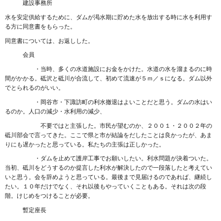
建設事務所
水を安定供給するために、ダムが渇水期に貯めた水を放出する時に水を利用す
る方に同意書をもらった。
同意書については、お返しした。
会員
・当時、多くの水道施設にお金をかけた。水道の水を溜まるのに時
間がかかる。砥沢と砥川が合流して、初めて流速が５ｍ／ｓになる。ダム以外
でとられるのがいい。
・岡谷市・下諏訪町の利水撤退はよいことだと思う。ダムの水はい
るのか。人口の減少・水利用の減少、
不要ではと主張した。市民が望むのか、２００１・２００２年の
砥川部会で言ってきた。ここで県と市が結論をだしたことは良かったが、あま
りにも遅かったと思っている。私たちの主張は正しかった。
・ダムを止めて護岸工事でお願いしたい。利水問題が決着ついた。
当初、砥川をどうするのか提言した利水が解決したので一段落したと考えてい
いと思う。会を辞めようと思っている。最後まで見届けるのであれば、継続し
たい。１０年だけでなく、それ以後もやっていくこともある。それは次の段
階。けじめをつけることが必要。
暫定座長