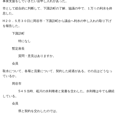
事業支援をしていきたい旨申し入れがあった。
市として総合的に判断して、下諏訪町の了解、協議の中で、１万ｔの利水を終
息した。
H２０．５月３０日に岡谷市・下諏訪町から議会へ利水の申し入れの取り下げ
を報告した。
下諏訪町
特になし
暫定座長
質問・意見はありますか。
会員
取水について、各堰と流量について、契約した経過がある。その点はどうなっ
ているか。
岡谷市
S４５当時、砥川の水利権者と覚書を交わした。水利権は今でも継続
している。
会員
県と契約を交わしたのでは。