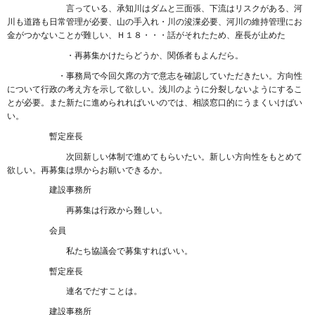
言っている、承知川はダムと三面張、下流はリスクがある、河
川も道路も日常管理が必要、山の手入れ・川の浚渫必要、河川の維持管理にお
金がつかないことが難しい、Ｈ１８・・・話がそれたため、座長が止めた
・再募集かけたらどうか、関係者もよんだら。
・事務局で今回欠席の方で意志を確認していただきたい。方向性
について行政の考え方を示して欲しい。浅川のように分裂しないようにするこ
とが必要。また新たに進められればいいのでは、相談窓口的にうまくいけばい
い。
暫定座長
次回新しい体制で進めてもらいたい。新しい方向性をもとめて
欲しい。再募集は県からお願いできるか。
建設事務所
再募集は行政から難しい。
会員
私たち協議会で募集すればいい。
暫定座長
連名でだすことは。
建設事務所