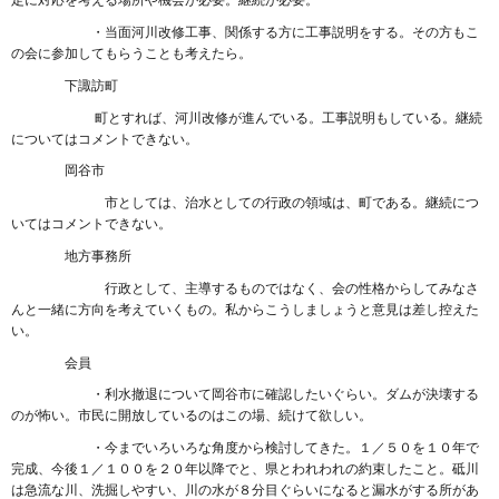
定に対応を考える場所や機会が必要。継続が必要。
・当面河川改修工事、関係する方に工事説明をする。その方もこ
の会に参加してもらうことも考えたら。
下諏訪町
町とすれば、河川改修が進んでいる。工事説明もしている。継続
についてはコメントできない。
岡谷市
市としては、治水としての行政の領域は、町である。継続につ
いてはコメントできない。
地方事務所
行政として、主導するものではなく、会の性格からしてみなさ
んと一緒に方向を考えていくもの。私からこうしましょうと意見は差し控えた
い。
会員
・利水撤退について岡谷市に確認したいぐらい。ダムが決壊する
のが怖い。市民に開放しているのはこの場、続けて欲しい。
・今までいろいろな角度から検討してきた。１／５０を１０年で
完成、今後１／１００を２０年以降でと、県とわれわれの約束したこと。砥川
は急流な川、洗掘しやすい、川の水が８分目ぐらいになると漏水がする所があ