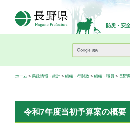
長野県Nagano Prefecture
防災・安
ホーム
>
県政情報・統計
>
組織・行財政
>
組織・職員
>
長野
令和7年度当初予算案の概要