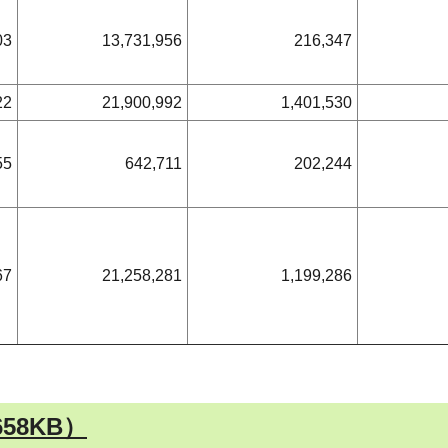
03
13,731,956
216,347
22
21,900,992
1,401,530
55
642,711
202,244
67
21,258,281
1,199,286
58KB）