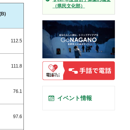
（県民文化部）
(B)
112.5
111.8
76.1
イベント情報
97.6