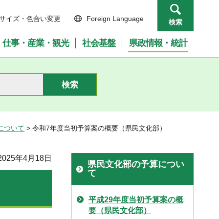
サイズ・色合い変更
Foreign Language
検索
仕事・産業・観光
社会基盤
県政情報・統計
について
> 令和7年度当初予算案の概要（県民文化部）
025年4月18日
県民文化部の予算につい
て
平成29年度当初予算案の概
要（県民文化部）