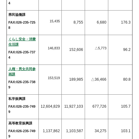
4
県民協働課
15,435
8,755
6,680
176.3
FAX:026-235-725
8
くらし安全・消費
生活課
146,833
△5,773
152,606
96.2
FAX:026-235-737
4
人権・男女共同参
画課
153,519
189,985
△36,466
80.8
FAX:026-235-738
9
私学振興課
12,604,829
11,927,103
677,726
105.7
FAX:026-235-749
9
高等教育振興課
1,137,862
1,103,587
34,275
103.1
FAX:026-235-749
9