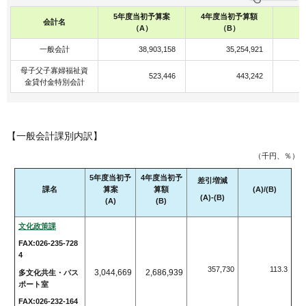
5年度当初予算案
4年度当初予算額
会計名
（A）
（B）
一般会計
38,903,158
35,254,921
母子父子寡婦福祉資
523,446
443,242
金貸付金特別会計
【一般会計課別内訳】
（千円、％）
5年度当初予
4年度当初予
差引増減
課名
算案
算額
(A)/(B)
(A)-(B)
(A)
(B)
文化政策課
FAX:026-235-728
4
357,730
113.3
3,044,669
2,686,939
多文化共生・パス
ポート室
FAX:026-232-164