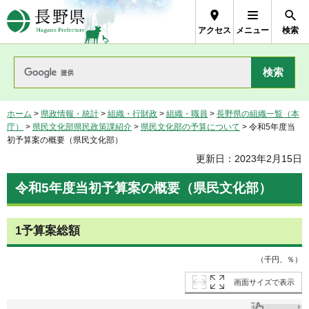
長野県Nagano Prefecture
アクセス
メニュー
検索
ホーム
>
県政情報・統計
>
組織・行財政
>
組織・職員
>
長野県の組織一覧（本
庁）
>
県民文化部県民政策課紹介
>
県民文化部の予算について
> 令和5年度当
初予算案の概要（県民文化部）
更新日：2023年2月15日
令和5年度当初予算案の概要（県民文化部）
1予算案総額
（千円、％）
画面サイズで表示