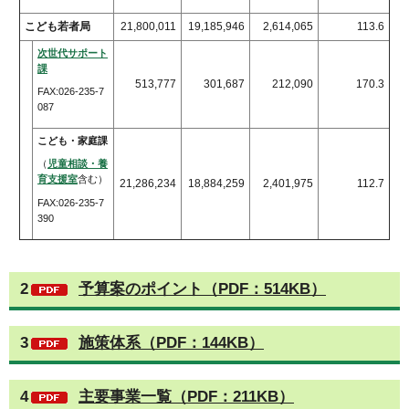
こども若者局
21,800,011
19,185,946
2,614,065
113.6
次世代サポート
課
513,777
301,687
212,090
170.3
FAX:026-235-7
087
こども・家庭課
（
児童相談・養
育支援室
含む）
21,286,234
18,884,259
2,401,975
112.7
FAX:026-235-7
390
2
予算案のポイント（PDF：514KB）
3
施策体系（PDF：144KB）
4
主要事業一覧（PDF：211KB）