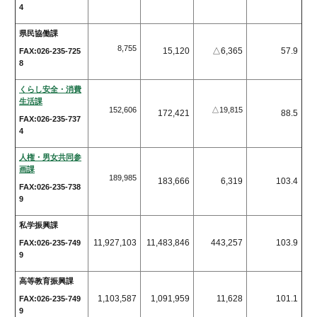
4
県民協働課
8,755
15,120
△6,365
57.9
FAX:026-235-725
8
くらし安全・消費
生活課
152,606
△19,815
172,421
88.5
FAX:026-235-737
4
人権・男女共同参
画課
189,985
183,666
6,319
103.4
FAX:026-235-738
9
私学振興課
11,927,103
11,483,846
443,257
103.9
FAX:026-235-749
9
高等教育振興課
1,103,587
1,091,959
11,628
101.1
FAX:026-235-749
9