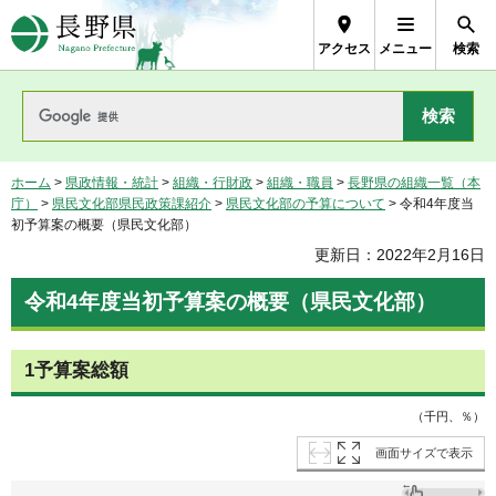
長野県Nagano Prefecture
アクセス
メニュー
検索
ホーム
>
県政情報・統計
>
組織・行財政
>
組織・職員
>
長野県の組織一覧（本
庁）
>
県民文化部県民政策課紹介
>
県民文化部の予算について
> 令和4年度当
初予算案の概要（県民文化部）
更新日：2022年2月16日
令和4年度当初予算案の概要（県民文化部）
1予算案総額
（千円、％）
画面サイズで表示