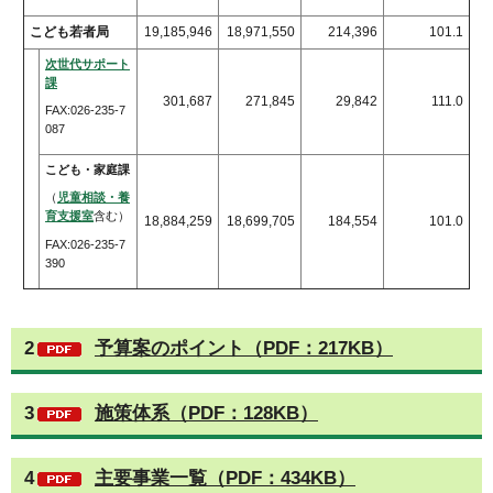
こども若者局
19,185,946
18,971,550
214,396
101.1
次世代サポート
課
301,687
271,845
29,842
111.0
FAX:026-235-7
087
こども・家庭課
（
児童相談・養
育支援室
含む）
18,884,259
18,699,705
184,554
101.0
FAX:026-235-7
390
2
予算案のポイント（PDF：217KB）
3
施策体系（PDF：128KB）
4
主要事業一覧（PDF：434KB）