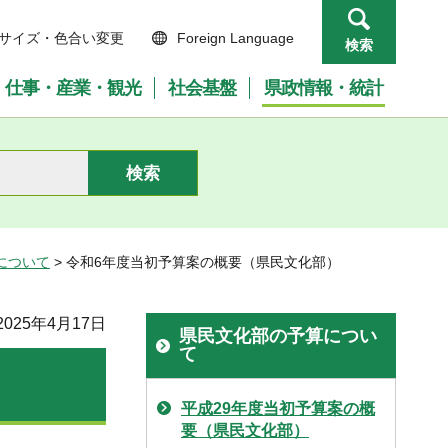
サイズ・色合い変更
Foreign Language
検索
仕事・産業・観光
社会基盤
県政情報・統計
について
> 令和6年度当初予算案の概要（県民文化部）
025年4月17日
県民文化部の予算につい
て
平成29年度当初予算案の概
要（県民文化部）