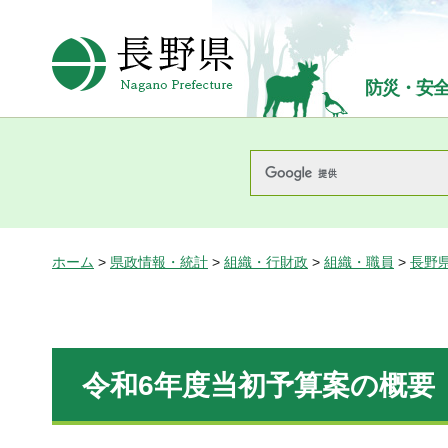
長野県Nagano Prefecture
防災・安
ホーム
>
県政情報・統計
>
組織・行財政
>
組織・職員
>
長野
令和6年度当初予算案の概要