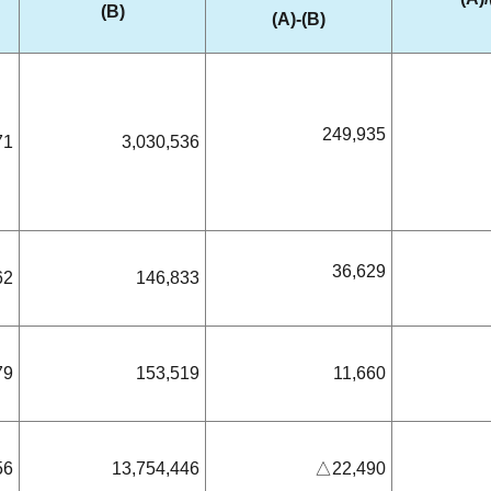
(B)
(A)-(B)
249,935
71
3,030,536
36,629
62
146,833
79
153,519
11,660
56
13,754,446
△22,490