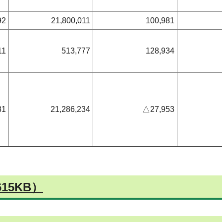
92
21,800,011
100,981
11
513,777
128,934
81
21,286,234
△27,953
15KB）