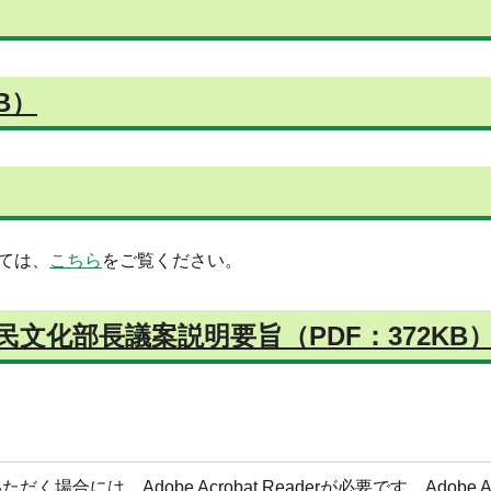
B）
ては、
こちら
をご覧ください。
民文化部長議案説明要旨（PDF：372KB
合には、Adobe Acrobat Readerが必要です。Adobe Acr