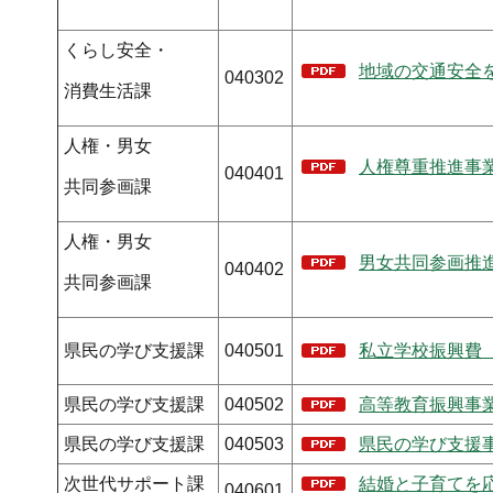
くらし安全・
地域の交通安全を
040302
消費生活課
人権・男女
人権尊重推進事業
040401
共同参画課
人権・男女
男女共同参画推進
040402
共同参画課
県民の学び支援課
040501
私立学校振興費（P
県民の学び支援課
040502
高等教育振興事業
県民の学び支援課
040503
県民の学び支援事
次世代サポート課
結婚と子育てを応
040601