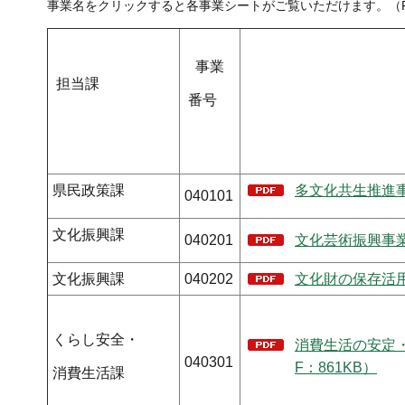
事業名をクリックすると各事業シートがご覧いただけます。（P
事業
担当課
番号
県民政策課
多文化共生推進事
040101
文化振興課
040201
文化芸術振興事業
文化振興課
040202
文化財の保存活用
くらし安全・
消費生活の安定
040301
F：861KB）
消費生活課