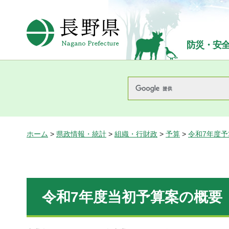
長野県Nagano Prefecture
防災・安
ホーム
>
県政情報・統計
>
組織・行財政
>
予算
>
令和7年度
令和7年度当初予算案の概要