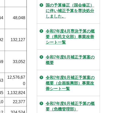
国の予算修正（国会修正）
に伴い補正予算を専決処分
しました。
64
48,048
令和7年度4月専決予算の概
要（県民文化部）事業改善
92
132,127
シート一覧
令和7年度6月補正予算案の
69
33,052
概要
12,576,67
令和7年度6月補正予算案の
63
概要（企画振興部）事業改
0
善シート一覧
45
1,132,824
10
22,377
令和7年度6月補正予算の概
要（危機管理部）
12
324,524