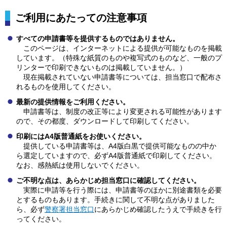
ご利用にあたっての注意事項
すべての申請書等を提供するものではありません。
このページは
、インターネットによる提供が可能なものを掲載
しています。（特殊な紙質のものや複写式のものなど、一般のプ
リンターで印刷できないものは掲載していません。）
現
在掲載されていない申請書等については、担当窓口で配布さ
れるものを使用してください。
最新の提供情報をご利用ください。
申請書等
は、制度の改正等により変更される可能性があります
ので、その都度、ダウンロードして印刷してください。
印刷にはA4版普通紙をお使いください。
提供している申
請書等は、A4版白黒で提供可能なものの中か
ら選定していますので、必ずA4版普通紙で印刷してください。
なお、感熱紙は使用しないでください。
ご不明な点は、あらかじめ担当窓口に確認してください。
実際に申請等
を行う際には、申請書等のほかに別途書類を必要
とするものもあります。手続きに関して不明な点がありました
ら、必ず
警察署担当窓口
にあらかじめ確認したうえで手続きを行
ってください。