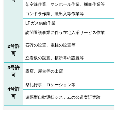
架空線作業、マンホール作業、採血作業等
ゴンドラ作業、搬出入等作業等
LPガス供給作業
訪問看護事業に伴う在宅入浴サービス作業
石碑の設置、電柱の設置等
2号許
可
立看板の設置、横断幕の設置等
3号許
露店、屋台等の出店
可
祭礼行事、ロケーション等
4号許
可
遠隔型自動運転システムの公道実証実験