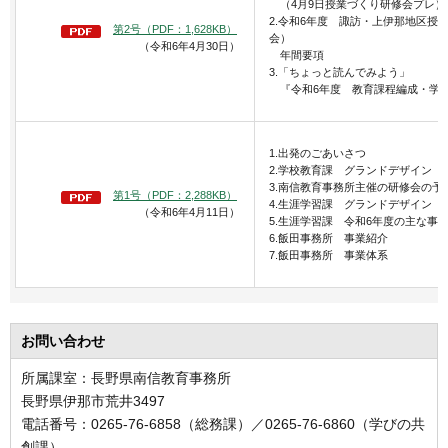
（4月9日授業づくり研修会プレ）
2.令和6年度 諏訪・上伊那地区授
第2号（PDF：1,628KB）
会）
（令和6年4月30日）
年間要項
3.「ちょっと読んでみよう」
『令和6年度 教育課程編成・学習指
1.出発のごあいさつ
2.学校教育課 グランドデザイン
3.南信教育事務所主催の研修会の予
第1号（PDF：2,288KB）
4.生涯学習課 グランドデザイン
（令和6年4月11日）
5.生涯学習課 令和6年度の主な事
6.飯田事務所 事業紹介
7.飯田事務所 事業体系
お問い合わせ
所属課室：長野県南信教育事務所
長野県伊那市荒井3497
電話番号：0265-76-6858（総務課）／0265-76-6860（学びの共
創課）