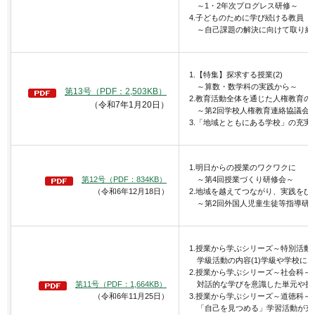
～1・2年次プログレス研修～
4.子どものために学び続ける教員
～自己課題の解決に向けて取り組
1.【特集】探求する授業(2)
～算数・数学科の実践から～
第13号（PDF：2,503KB）
2.教育活動全体を通じた人権教育の
（令和7年1月20日）
～第2回学校人権教育連絡協議会
3.「地域とともにある学校」の充実
1.明日からの授業のワクワクに
第12号（PDF：834KB）
～第4回授業づくり研修会～
（令和6年12月18日）
2.地域を越えてつながり、実践をひ
～第2回外国人児童生徒等指導研
1.授業から学ぶシリーズ～特別活動
学級活動の内容(1)学級や学校に
2.授業から学ぶシリーズ～社会科～
第11号（PDF：1,664KB）
対話的な学びを意識した単元や授
（令和6年11月25日）
3.授業から学ぶシリーズ～道徳科～
「自己を見つめる」学習活動が充