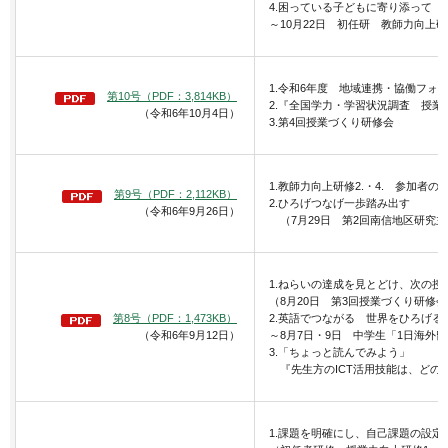
4.困っている子どもに寄り添って
～10月22日 初任研 教師力向上研
1.令和6年度 地域連携・協働フォ
第10号（PDF：3,814KB）
2.『全国学力・学習状況調査 授
（令和6年10月4日）
3.第4回授業づくり研修会
1.教師力向上研修2.・4. 参加者の
第9号（PDF：2,112KB）
2.ひろげつなげ一歩踏み出す
（令和6年9月26日）
（7月29日 第2回南信地区研究
1.ねらいの達成を見とどけ、次の授
（8月20日 第3回授業づくり研修
第8号（PDF：1,473KB）
2.英語でつながる 世界をひろげる
（令和6年9月12日）
～8月7日・9日 中学生「1日海外
3.「ちょっと読んでみよう」
『先生方のICT活用技能は、どのS
1.課題を明確にし、自己課題の設定