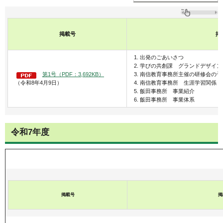
掲載号
掲
1. 出発のごあいさつ
2. 学びの共創課 グランドデザイン
第1号（PDF：3,692KB）
3. 南信教育事務所主催の研修会の予
（令和8年4月9日）
4. 南信教育事務所 生涯学習関係
5. 飯田事務所 事業紹介
6. 飯田事務所 事業体系
令和7年度
掲載号
掲