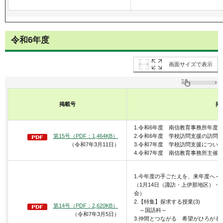
令和6年度
画面サイズで表示
掲載号
掲
1.令和6年度 南信教育事務所年度
第15号（PDF：1,464KB）
2.令和6年度 学校訪問支援の訪問
（令和7年3月11日）
3.令和7年度 学校訪問支援につい
4.令和7年度 南信教育事務所主催 
1.今年度の手ごたえを、来年度へ～
（1月14日（諏訪・上伊那地区）・
会）
2.【特集】探求する授業(3)
第14号（PDF：2,620KB）
～国語科～
（令和7年3月5日）
3.仲間とつながる 希望がひろがる