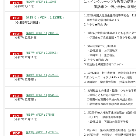
1.＜インクルーシブな教育の促進
第20号（PDF：1,110KB）
（令和8年2月5日）
～ 諏訪市立中洲小学校の取組
1.第2回外国人児童生徒等指導研究会 11
第19号（PDF：1,123KB）
学習方法と学習環境の工夫
（令和8年1月9日）
2.キラリ★Pick Up
第18号（PDF：1,216KB）
1. <幼保小中接続>地区の子どもを共に見
（令和7年12月24日）
～伊那市立手良保育園・手良小学校の研
1. 第4回授業づくり研修会
・10月27日 上伊那地区
第17号（PDF：2,275KB）
・10月30日 諏訪地区
（令和7年12月11日）
2. キラリ★Pick Up
3.部活動地域展開情報コラム(1)
1. 10月21日 初任者研修 教師力向上研修
第16号（PDF：1,282KB）
2.新シリーズ「キラリ★Pick Up」始動
（令和7年12月8日）
3.全国学力・学習状況調査 授業充実のカ
1. 地域社会との連携・協働「つながる学
第15号（PDF：1,064KB）
～地域とともにある学校づくり～
（令和7年12月5日）
〇宮田村立宮田小学校の取り組み紹介
〇茅野市立長峰中学校の取り組み紹介
1. 第2回学校人権教育連絡協議会（南信地
第14号（PDF：578KB）
・6月12日 伊那北高等学校
（令和7年11月14日）
・10月16日 下諏訪向陽高等学校
1. 8月26日 第2回研究主任研修会（お知
第13号（PDF：1,453KB）
2.令和7年度 全国学力・学習状況調査報