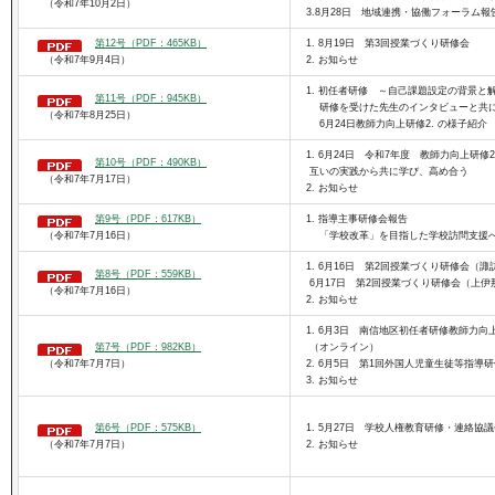
（令和7年10月2日）
3.8月28日 地域連携・協働フォーラム報
第12号（PDF：465KB）
1. 8月19日 第3回授業づくり研修会
（令和7年9月4日）
2. お知らせ
1. 初任者研修 ～自己課題設定の背景と
第11号（PDF：945KB）
研修を受けた先生のインタビューと共に 
（令和7年8月25日）
6月24日教師力向上研修2. の様子紹介
1. 6月24日 令和7年度 教師力向上研修2.
第10号（PDF：490KB）
互いの実践から共に学び、高め合う
（令和7年7月17日）
2. お知らせ
第9号（PDF：617KB）
1. 指導主事研修会報告
（令和7年7月16日）
「学校改革」を目指した学校訪問支援
1. 6月16日 第2回授業づくり研修会（諏
第8号（PDF：559KB）
6月17日 第2回授業づくり研修会（上伊
（令和7年7月16日）
2. お知らせ
1. 6月3日 南信地区初任者研修教師力向上
第7号（PDF：982KB）
（オンライン）
（令和7年7月7日）
2. 6月5日 第1回外国人児童生徒等指導
3. お知らせ
第6号（PDF：575KB）
1. 5月27日 学校人権教育研修・連絡協
（令和7年7月7日）
2. お知らせ