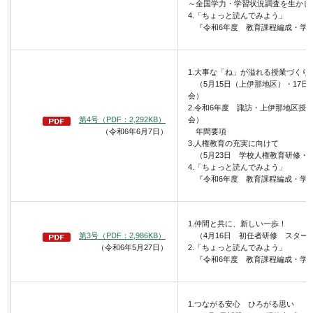
～全国学力・学習状況調査を生かし
4.「ちょっと読んでみよう」
『令和6年度 教育課程編成・学習指
1.大事な「ね」が溢れる授業づくり
（5月15日（上伊那地区）・17日
会）
2.令和6年度 諏訪・上伊那地区授
第4号（PDF：2,292KB）
会）
（令和6年6月7日）
年間要項
3.人権教育の充実に向けて
（5月23日 学校人権教育研修・
4.「ちょっと読んでみよう」
『令和6年度 教育課程編成・学習指
1.仲間と共に、新しい一歩！
第3号（PDF：2,986KB）
（4月16日 初任者研修 スター
（令和6年5月27日）
2.「ちょっと読んでみよう」
『令和6年度 教育課程編成・学習指
1.つながる安心 ひろがる思い