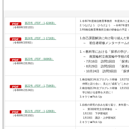
1.令和7年度南信教育事務所 年度末のご
第25号（PDF：1,424KB）
2.つなげよう ひろげよう ～令和7年度
（令和8年3月12日）
3.R8南信教育事務所主催の研修会の予定
1.自己課題解決に向け取り組んだ
第24号（PDF：1,171KB）
（令和8年3月9日）
～ 初任者研修メンターチーム
1.＜教科等における「探求の学び
～ 南箕輪村立南箕輪中学校の
第23号（PDF：849KB）
・7月16日 訪問1回目 「探求
（令和8年2月26日）
・8月29日 訪問2回目 「探求
・10月24日 訪問3回目 「
1.南信地区1年次プログレス研修 1月27
仲間と語り合い、見えた“成長”と“これか
第22号（PDF：1,754KB）
2.南信地区2年次プログレス研修 1月15
（令和8年2月24日）
学び続ける姿勢を大切に！
3.キラリ★Pick Up
1.自校の研究の歩みを振り返り、来年度
～ 第3回研究主任研修会 ～
第21号（PDF：1,126KB）
1月13日 下伊那地区
（令和8年2月10日）
1月19日 諏訪・上伊那地区
2.キラリ★Pick Up