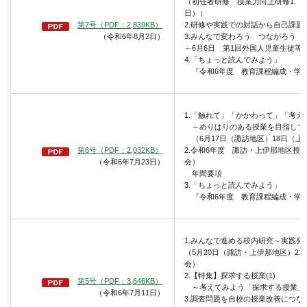
（初任者研修 授業力向上研修1.（5
日））
第7号（PDF：2,839KB）
2.研修や実践での対話から自己課題
（令和6年8月2日）
3.みんなで変わろう つながろう
～6月6日 第1回外国人児童生徒等
4.「ちょっと読んでみよう」
『令和6年度 教育課程編成・学習指
1.「触れて」「かかわって」「考え
～めりはりのある授業を目指して
（6月17日（諏訪地区）18日（上
第6号（PDF：2,032KB）
2.令和6年度 諏訪・上伊那地区授
（令和6年7月23日）
会）
年間要項
3.「ちょっと読んでみよう」
『令和6年度 教育課程編成・学習指
1.みんなで進める校内研究～実践発
（5月20日（諏訪・上伊那地区）2
会）
2.【特集】探求する授業(1)
第5号（PDF：3,646KB）
～考えてみよう「探求する授業」
（令和6年7月11日）
3.調査問題を自校の授業改善につな