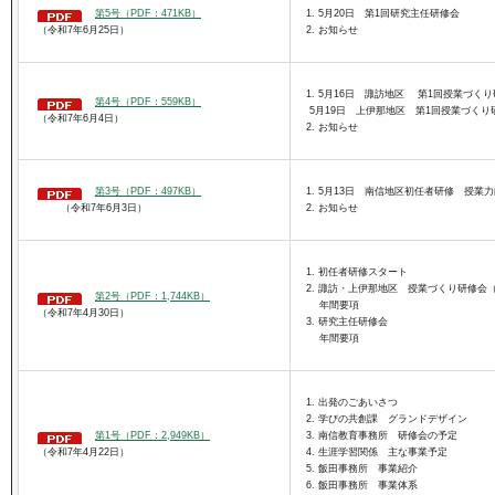
第5号（PDF：471KB）
1. 5月20日 第1回研究主任研修会
（令和7年6月25日）
2. お知らせ
1. 5月16日 諏訪地区 第1回授業づく
第4号（PDF：559KB）
5月19日 上伊那地区 第1回授業づくり
（令和7年6月4日）
2. お知らせ
第3号（PDF：497KB）
1. 5月13日 南信地区初任者研修 授業力
（令和7年6月3日）
2. お知らせ
1. 初任者研修スタート
2. 諏訪・上伊那地区 授業づくり研修会
第2号（PDF：1,744KB）
年間要項
（令和7年4月30日）
3. 研究主任研修会
年間要項
1. 出発のごあいさつ
2. 学びの共創課 グランドデザイン
第1号（PDF：2,949KB）
3. 南信教育事務所 研修会の予定
（令和7年4月22日）
4. 生涯学習関係 主な事業予定
5. 飯田事務所 事業紹介
6. 飯田事務所 事業体系