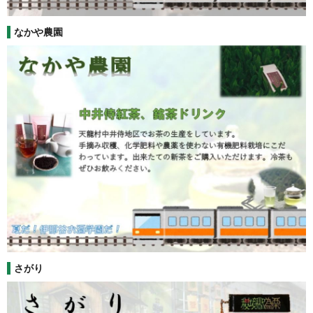
なかや農園
さがり