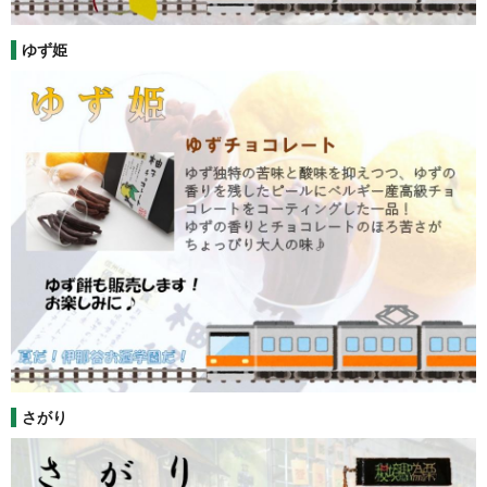
ゆず姫
さがり