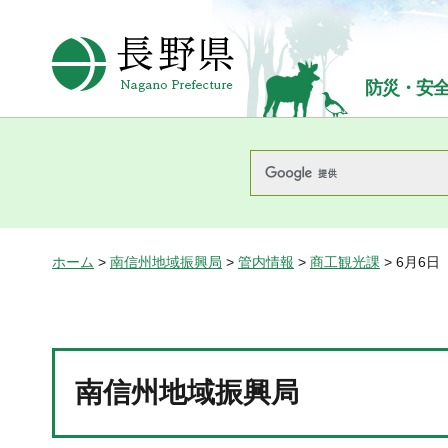
長野県Nagano Prefecture
防災・安
ホーム
>
南信州地域振興局
>
管内情報
>
商工観光課
> 6月6
南信州地域振興局