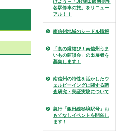
けよう～「JR飯田線南信州
各駅停車の旅」をリニュー
アル！！
南信州地域のシードル情報
「食の縁結び！南信州うま
いもの商談会」の出展者を
募集します！
南信州の特性を活かしたウ
ェルビーイングに関する調
査研究・実証実験について
急行「飯田線秘境駅号」お
もてなしイベントを開催し
ます！