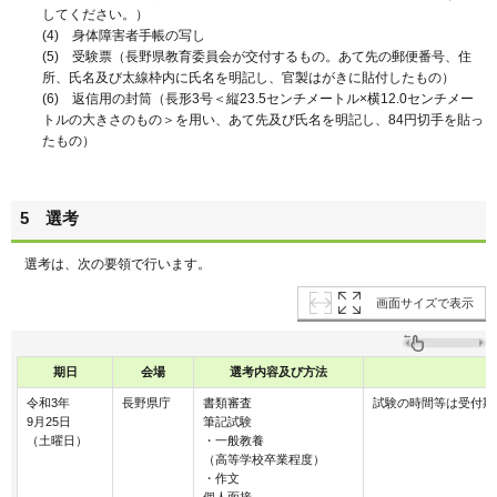
してください。）
(4) 身体障害者手帳の写し
(5) 受験票（長野県教育委員会が交付するもの。あて先の郵便番号、住
所、氏名及び太線枠内に氏名を明記し、官製はがきに貼付したもの）
(6) 返信用の封筒（長形3号＜縦23.5センチメートル×横12.0センチメー
トルの大きさのもの＞を用い、あて先及び氏名を明記し、84円切手を貼っ
たもの）
5 選考
選考は、次の要領で行います。
画面サイズで表示
期日
会場
選考内容及び方法
令和3年
長野県庁
書類審査
試験の時間等は受付期
9月25日
筆記試験
（土曜日）
・一般教養
（高等学校卒業程度）
・作文
個人面接