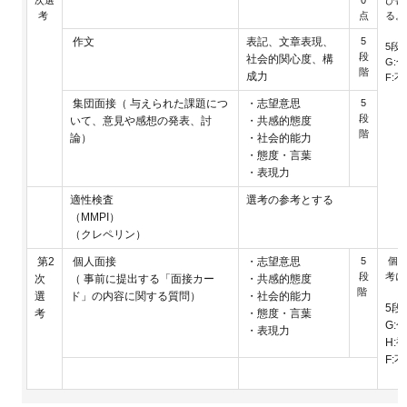
次選
0
び書
考
点
る。
作文
表記、文章表現、
5
5段階
段
社会的関心度、構
G:
階
成力
F:
集団面接（ 与えられた課題につ
・志望意思
5
段
いて、意見や感想の発表、討
・共感的態度
階
論）
・社会的能力
・態度・言葉
・表現力
適性検査
選考の参考とする
（MMPI）
（クレペリン）
第2
個人面接
・志望意思
5
個人
段
考に
次
（ 事前に提出する「面接カー
・共感的態度
階
選
ド」の内容に関する質問）
・社会的能力
5段階
考
・態度・言葉
G:
・表現力
H:
F: