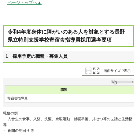
ページトップへ▲
令和4年度身体に障がいのある人を対象とする長野
県立特別支援学校寄宿舎指導員採用選考要項
1 採用予定の職種・募集人員
画面サイズで表示
職種
寄宿舎指導員
職務の例
・ 入舎生の食事、入浴、洗濯、余暇活動、就寝準備、排せつ等の世話と生活指
導
・ 夜間の見回り 等