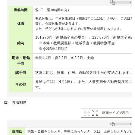
勤務時間
週5日（週38時間45分）
有給休暇は、年次休暇20日（採用1年目は15日）があり、このほ
休暇
等）、介護休暇等があります。
また、子どもが3歳になるまでの育児休業制度もあります。
181,276円（新規高卒者の場合）、225,876円（新規大卒者
給与
※本俸＋教職調整額＋地域手当＋教員特別手当
※令和3年4月現在
期末・勤勉
年間4.4月（夏2.2月、冬2.2月）支給
手当
諸手当
状況に応じ、扶養、住居、通勤等各種手当が支給されます。
昇給は年1回（4月1日）。また、人事委員会の勧告制度等に
その他
す。
(2) 共済制度
画面サイズで表示
短期給
病気・負傷をしたとき、災害にあったとき、又は、出産したときなどに