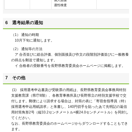
適性検査
6 選考結果の通知
（1） 通知の時期
10月下旬に通知します。
（2） 通知等の方法
ア 合否並びに総合評価、個別面接及び作文の段階別評価並びに一般教養
の得点を郵送で通知します。
イ 合格者の受験番号を長野県教育委員会ホームページに掲載します。
7 その他
(1) 採用選考申込書及び受験票の用紙は、長野県教育委員会事務局特別
支援教育課（県庁8階）、各教育事務所及び長野県立の特別支援学校で交
付します。郵便により請求する場合は、封筒の表に「寄宿舎指導員（特）
採用選考申込用紙請求」と朱書し、140円切手を貼ったあて先明記の返信
用封筒角形2号（縦33.2センチメートル×横24.0センチメートル）を同封し
てください。
なお、長野県教育委員会のホームページからダウンロードすることもでき
ます。