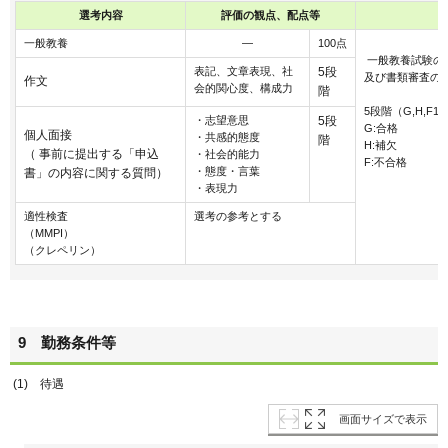
選考内容
評価の観点、配点等
一般教養
―
100点
一般教養試験の
表記、文章表現、社
5段
及び書類審査の
作文
会的関心度、構成力
階
5段階（G,H,F1,F
・志望意思
5段
G:合格
個人面接
・共感的態度
階
H:補欠
（ 事前に提出する「申込
・社会的能力
F:不合格
・態度・言葉
書」の内容に関する質問）
・表現力
適性検査
選考の参考とする
（MMPI）
（クレペリン）
9 勤務条件等
(1) 待遇
画面サイズで表示