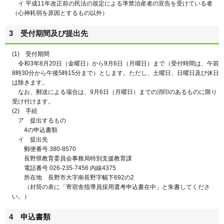
イ 平成11年改正前の民法の規定による準禁治産者の宣告を受けている者
（心神耗弱を原因とするもの以外）
3 受付期間及び提出先
(1) 受付期間
令和3年8月20日（金曜日）から9月6日（月曜日）まで（受付時間は、午前
8時30分から午後5時15分まで）とします。ただし、土曜日、日曜日及び休日
は除きます。
なお、郵送による場合は、9月6日（月曜日）までの消印のあるものに限り
受け付けます。
(2) 手続
ア 提出するもの
4の申込書類
イ 提出先
郵便番号 380-8570
長野県教育委員会事務局特別支援教育課
電話番号 026-235-7456 内線4375
所在地 長野市大字南長野字幅下692の2
（封筒の表に「寄宿舎指導員採用選考申込書在中」と朱書してくださ
い。）
4 申込書類