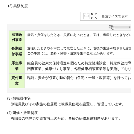
(2) 共済制度
画面サイズで表示
短期給
病気・負傷をしたとき、災害にあったとき、又は、出産したときなどに
付事業
長期給
退職したときや不幸にして死亡したときに、老後の生活や残された家族
この事業には、老齢・障害・遺族厚生年金などがあります。
付事業
厚生事
組合員の健康の保持増進を図るため特定健康診査、特定保健指導
業
回復事業、健康づくり事業、各種健康相談事業等を実施しており
貸付事
臨時に資金が必要な時の貸付（住宅・一般・教育等）を行ってお
業
(3) 教職員住宅
教職員及びその家族の住居用に教職員住宅を設置し、管理しています。
(4) 研修・派遣制度
教職員の指導力や資質向上のため、各種の研修派遣制度があります。