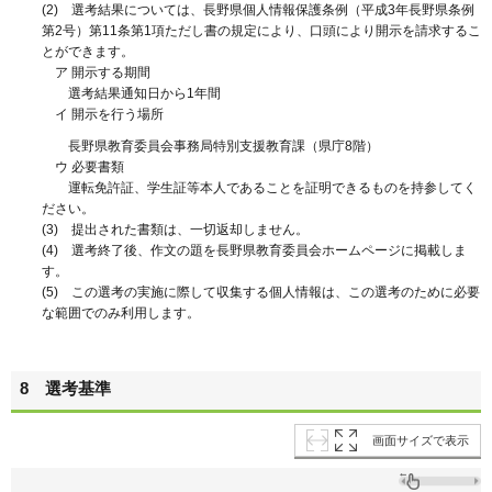
(2) 選考結果については、長野県個人情報保護条例（平成3年長野県条例
第2号）第11条第1項ただし書の規定により、口頭により開示を請求するこ
とができます。
ア 開示する期間
選考結果通知日から1年間
イ 開示を行う場所
長野県教育委員会事務局特別支援教育課（県庁8階）
ウ 必要書類
運転免許証、学生証等本人であることを証明できるものを持参してく
ださい。
(3) 提出された書類は、一切返却しません。
(4) 選考終了後、作文の題を長野県教育委員会ホームページに掲載しま
す。
(5) この選考の実施に際して収集する個人情報は、この選考のために必要
な範囲でのみ利用します。
8 選考基準
画面サイズで表示