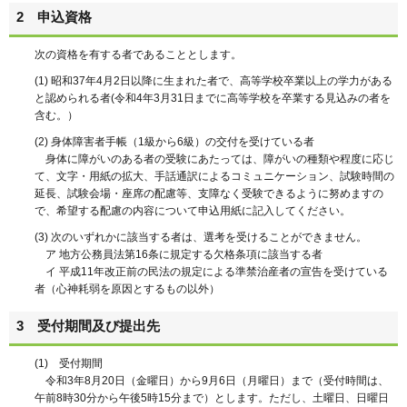
2 申込資格
次の資格を有する者であることとします。
(1) 昭和37年4月2日以降に生まれた者で、高等学校卒業以上の学力がある
と認められる者(令和4年3月31日までに高等学校を卒業する見込みの者を
含む。）
(2) 身体障害者手帳（1級から6級）の交付を受けている者
身体に障がいのある者の受験にあたっては、障がいの種類や程度に応じ
て、文字・用紙の拡大、手話通訳によるコミュニケーション、試験時間の
延長、試験会場・座席の配慮等、支障なく受験できるように努めますの
で、希望する配慮の内容について申込用紙に記入してください。
(3) 次のいずれかに該当する者は、選考を受けることができません。
ア 地方公務員法第16条に規定する欠格条項に該当する者
イ 平成11年改正前の民法の規定による準禁治産者の宣告を受けている
者（心神耗弱を原因とするもの以外）
3 受付期間及び提出先
(1) 受付期間
令和3年8月20日（金曜日）から9月6日（月曜日）まで（受付時間は、
午前8時30分から午後5時15分まで）とします。ただし、土曜日、日曜日