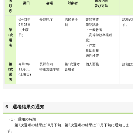
考
選考内容
期日
会場
対象者
順
及び方法
序
令和3年
長野県庁
志願者全
書類審査
試験の時
9月25日
員
筆記試験
す。
第
（土曜
・一般教養
1次
日）
（高等学校卒業程
選
度）
考
・作文
集団面接
適性検査
第
令和3年
長野市内
第1次選考
個人面接
詳細は第
2次
11月6日
特別支援学校
合格者
選
(土曜日)
考
6 選考結果の通知
（1） 通知の時期
第1次選考の結果は10月下旬、第2次選考の結果は11月下旬に通知しま
す。