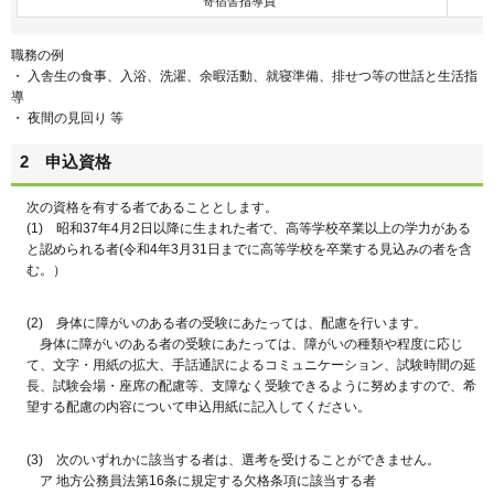
寄宿舎指導員
職務の例
・ 入舎生の食事、入浴、洗濯、余暇活動、就寝準備、排せつ等の世話と生活指
導
・ 夜間の見回り 等
2 申込資格
次の資格を有する者であることとします。
(1) 昭和37年4月2日以降に生まれた者で、高等学校卒業以上の学力がある
と認められる者(令和4年3月31日までに高等学校を卒業する見込みの者を含
む。）
(2) 身体に障がいのある者の受験にあたっては、配慮を行います。
身体に障がいのある者の受験にあたっては、障がいの種類や程度に応じ
て、文字・用紙の拡大、手話通訳によるコミュニケーション、試験時間の延
長、試験会場・座席の配慮等、支障なく受験できるように努めますので、希
望する配慮の内容について申込用紙に記入してください。
(3) 次のいずれかに該当する者は、選考を受けることができません。
ア 地方公務員法第16条に規定する欠格条項に該当する者