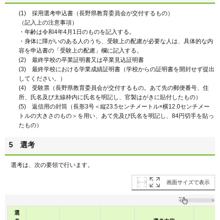
(1) 採用選考申込書（長野県教育委員会が交付するもの）
（記入上の注意事項）
・年齢は令和4年4月1日のものを記入する。
・身体に障がいのある人のうち、受験上の配慮が必要な人は、具体的な内
容を申込書の「受験上の配慮」欄に記入する。
(2) 最終学校の卒業証明書又は卒業見込証明書
(3) 最終学校における学業成績証明書（学校からの証明書を開封せず提出
してください。）
(4) 受験票（長野県教育委員会が交付するもの。あて先の郵便番号、住
所、氏名及び太線枠内に氏名を明記し、官製はがきに貼付したもの）
(5) 返信用の封筒（長形3号＜縦23.5センチメートル×横12.0センチメー
トルの大きさのもの＞を用い、あて先及び氏名を明記し、84円切手を貼っ
たもの）
5 選考
選考は、次の要領で行います。
画面サイズで表示
選