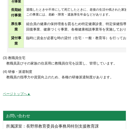
付事業
長期給
退職したときや不幸にして死亡したときに、老後の生活や残された家族
この事業には、老齢・障害・遺族厚生年金などがあります。
付事業
厚生事
組合員の健康の保持増進を図るため特定健康診査、特定保健指導
業
回復事業、健康づくり事業、各種健康相談事業等を実施しており
貸付事
臨時に資金が必要な時の貸付（住宅・一般・教育等）を行ってお
業
(3) 教職員住宅
教職員及びその家族の住居用に教職員住宅を設置し、管理しています。
(4) 研修・派遣制度
教職員の指導力や資質向上のため、各種の研修派遣制度があります。
ページトップへ▲
お問い合わせ
所属課室：長野県教育委員会事務局特別支援教育課