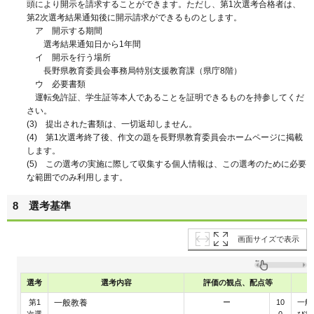
頭により開示を請求することができます。ただし、第1次選考合格者は、
第2次選考結果通知後に開示請求ができるものとします。
ア 開示する期間
選考結果通知日から1年間
イ 開示を行う場所
長野県教育委員会事務局特別支援教育課（県庁8階）
ウ 必要書類
運転免許証、学生証等本人であることを証明できるものを持参してくだ
さい。
(3) 提出された書類は、一切返却しません。
(4) 第1次選考終了後、作文の題を長野県教育委員会ホームページに掲載
します。
(5) この選考の実施に際して収集する個人情報は、この選考のために必要
な範囲でのみ利用します。
8 選考基準
画面サイズで表示
選考
選考内容
評価の観点、
配点等
第1
一般教養
ー
10
一般