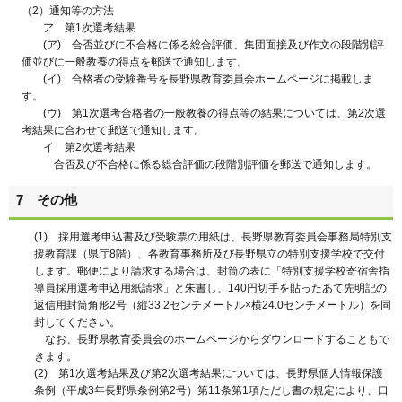
（2）通知等の方法
ア 第1次選考結果
(ア) 合否並びに不合格に係る総合評価、集団面接及び作文の段階別評
価並びに一般教養の得点を郵送で通知します。
(イ) 合格者の受験番号を長野県教育委員会ホームページに掲載しま
す。
(ウ) 第1次選考合格者の一般教養の得点等の結果については、第2次選
考結果に合わせて郵送で通知します。
イ 第2次選考結果
合否及び不合格に係る総合評価の段階別評価を郵送で通知します。
7 その他
(1) 採用選考申込書及び受験票の用紙は、長野県教育委員会事務局特別支
援教育課（県庁8階）、各教育事務所及び長野県立の特別支援学校で交付
します。郵便により請求する場合は、封筒の表に「特別支援学校寄宿舎指
導員採用選考申込用紙請求」と朱書し、140円切手を貼ったあて先明記の
返信用封筒角形2号（縦33.2センチメートル×横24.0センチメートル）を同
封してください。
なお、長野県教育委員会のホームページからダウンロードすることもで
きます。
(2) 第1次選考結果及び第2次選考結果については、長野県個人情報保護
条例（平成3年長野県条例第2号）第11条第1項ただし書の規定により、口