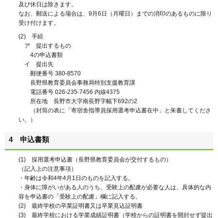
及び休日は除きます。
なお、郵送による場合は、9月6日（月曜日）までの消印のあるものに限り
受け付けます。
(2) 手続
ア 提出するもの
4の申込書類
イ 提出先
郵便番号 380-8570
長野県教育委員会事務局特別支援教育課
電話番号 026-235-7456 内線4375
所在地 長野市大字南長野字幅下692の2
（封筒の表に「寄宿舎指導員採用選考申込書在中」と朱書してくださ
い。）
4 申込書類
(1) 採用選考申込書（長野県教育委員会が交付するもの）
（記入上の注意事項）
・年齢は令和4年4月1日のものを記入する。
・身体に障がいがある人のうち、受験上の配慮が必要な人は、具体的な内
容を申込書の「受験上の配慮」欄に記入する。
(2) 最終学校の卒業証明書又は卒業見込証明書
(3) 最終学校における学業成績証明書（学校からの証明書を開封せず提出