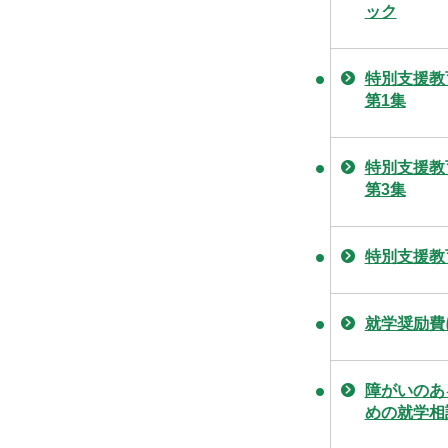
ック
特別支援教
第1集
特別支援教
第3集
特別支援教
就学奨励費
障がいのあ
めの就学相