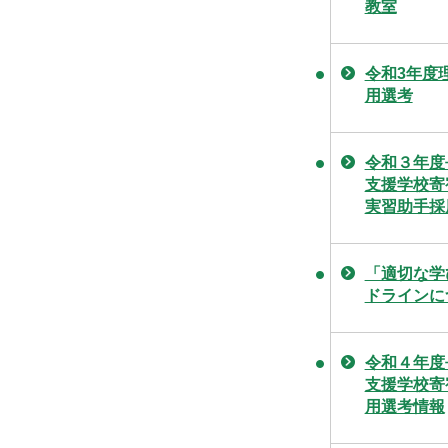
教室
令和3年度
用選考
令和３年度
支援学校寄
実習助手採
「適切な学
ドラインに
令和４年度
支援学校寄
用選考情報