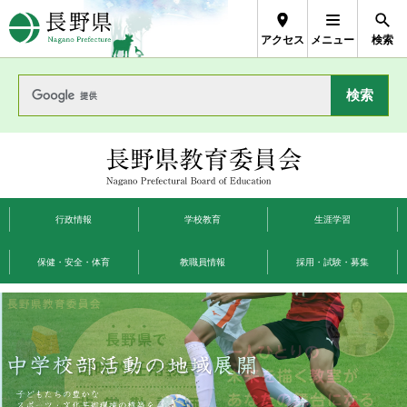
長野県Nagano Prefecture
アクセス
メニュー
検索
長野県教育委員
会
行政情報
学校教育
生涯学習
保健・安全・体育
教職員情報
採用・試験・募集