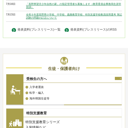
7月16日
「長野県望月少年自然の家」の指定管理者を募集します（教育委員会事務局生涯学
習課）
7月15日
令和９年度長野県小学校、中学校、義務教育学校、特別支援学校教員採用選考 筆記
試験の問題の訂正について
発表資料(プレスリリース)一覧
発表資料(プレスリリース)のRSS
生徒・保護者向け
受検生の方へ
入学者選抜
転学・編入
海外帰国生徒等
特別支援教育
特別支援教育シリーズ
入学情報など