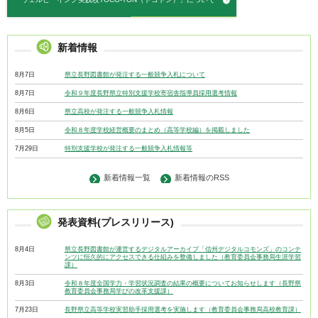
新着情報
8月7日
県立長野図書館が発注する一般競争入札について
8月7日
令和９年度長野県立特別支援学校寄宿舎指導員採用選考情報
8月6日
県立高校が発注する一般競争入札情報
8月5日
令和８年度学校経営概要のまとめ（高等学校編）を掲載しました
7月29日
特別支援学校が発注する一般競争入札情報等
新着情報一覧
新着情報のRSS
発表資料(プレスリリース)
8月4日
県立長野図書館が運営するデジタルアーカイブ「信州デジタルコモンズ」のコンテ
ンツに恒久的にアクセスできる仕組みを整備しました（教育委員会事務局生涯学習
課）
8月3日
令和８年度全国学力・学習状況調査の結果の概要についてお知らせします（長野県
教育委員会事務局学びの改革支援課）
7月23日
長野県立高等学校実習助手採用選考を実施します（教育委員会事務局高校教育課）