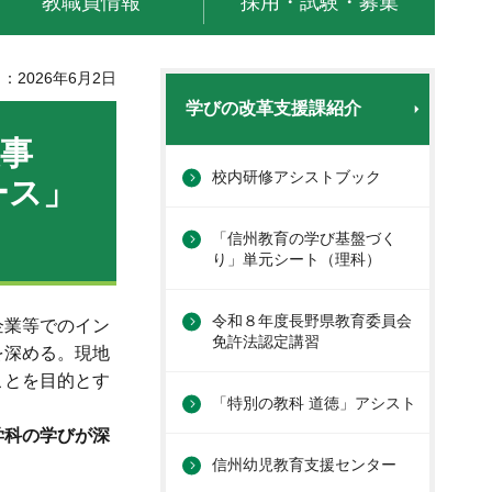
教職員情報
採用・試験・募集
：2026年6月2日
学びの改革支援課紹介
事
校内研修アシストブック
ース」
「信州教育の学び基盤づく
り」単元シート（理科）
令和８年度長野県教育委員会
企業等でのイン
免許法認定講習
を深める。現地
ことを目的とす
「特別の教科 道徳」アシスト
学科の学びが深
信州幼児教育支援センター