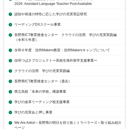
2026: Assistant Language Teacher Post Available
認知や発達の特性に応じた学びの充実実証研究
リーディングDXスクール事業
長野県ICT教育推進センター クラウドの活用 学びの充実実践編
（令和５年度）
令和６年度 信州Makers教室・信州Makersキャンプについて
信州つばさプロジェクトー高校生海外留学支援事業ー
クラウドの活用 学びの充実実践編
長野県ICT教育推進センター（過去）
県立高校「未来の学校」構築事業
学びの改革リーディング校支援事業
学びの充実あと押し事業
We Are Astra!～長野県の明日を切り拓くトラベラーズ～取り組み紹介
ページ