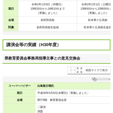
令和2年1月9日（木曜日）
令和2年2月1日（土曜日
期日
15時20分から16時10分まで
13時00分から15時00分ま
［実施しました］
［実施しました］
会場
岩村田高校
松本県ケ丘高校
対象
岩村田高校生徒他
松本県ケ丘高校生徒他
講演会等の実績（H30年度）
県教育委員会事務局指導主事との意見交換会
画面サイズで表示
スーパーバイザー
白鳥敬日瑚
氏
期日
平成30年6月6日(水曜日)〔実施しました〕
会場
県庁8階 教育委員会室
〇講演
演題