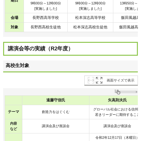
期日
9時00分～12時00分
9時00分～12時00分
13時50分～1
[実施しました]
[実施しました]
[実施しま
会場
長野西高等学校
松本深志高等学校
飯田風越高
対象
長野西高校生徒他
松本深志高校生徒他
飯田風越高
講演会等の実績（R2年度）
高校生対象
画面サイズで表示
遠藤守信氏
矢高則夫氏
グローバル社会における信州
テーマ
創造力をはぐくむ
若きリーダーに期待すること
内容
講演会及び座談会
講演会及び座談会
など
令和2年12月17日（木曜日）