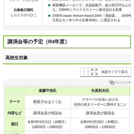
精密機器メーカーで、水晶振動子、超小型CRTおよび
ち、1999年にマイクロストーン株式会社を創業
白鳥敬日瑚氏
しらとりのりひこ
2005年Japan Venture Award 2004「奨励賞」
元気なモノ作り中小企業300社」に選定される
講演会等の予定（R4年度）
高校生対象
画面サイズで表示
遠藤守信氏
矢高則夫氏
グローバル社会における
テーマ
創造力をはぐくむ
信州の若きリーダーに期待すること
内容など
講演会及び座談会
講演会及び座談会
令和4年9月21日（水曜日）
令和4年9月29日（木曜日）
期日
12時45分～15時50分
10時00分～12時00分