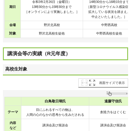
令和3年2月26日（金曜日）
14時30分から16時15分まで
期日
13時30分から15時30分まで
［新型コロナウイルス感染症
［オンラインにより実施しました。］
拡大している状況を踏まえ、
中止といたしました。］
会場
野沢北高校
中野西高校
対象
野沢北高校生徒他
中野西高校生徒他
講演会等の実績（R元年度）
高校生対象
画面サイズで表示
白鳥敬日瑚氏
遠藤守信氏
目にふれるすべての物は、
テーマ
創造力をはぐくむ
人間の心のなかの思考から生みだされる
内容
講演会及び座談会
講演会及び座談会
など