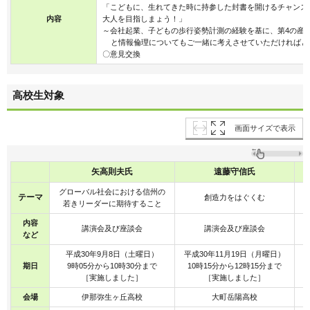
「こどもに、生れてきた時に持参した封書を開けるチャンス
内容
大人を目指しまょう！」
～会社起業、子どもの歩行姿勢計測の経験を基に、第4の産業
と情報倫理についてもご一緒に考えさせていただければと
〇意見交換
高校生対象
画面サイズで表示
矢高則夫氏
遠藤守信氏
グローバル社会における信州の
テーマ
創造力をはぐくむ
若きリーダーに期待すること
内容
講演会及び座談会
講演会及び座談会
など
平成30年9月8日（土曜日）
平成30年11月19日（月曜日）
期日
9時05分から10時30分まで
10時15分から12時15分まで
［実施しました］
［実施しました］
会場
伊那弥生ヶ丘高校
大町岳陽高校