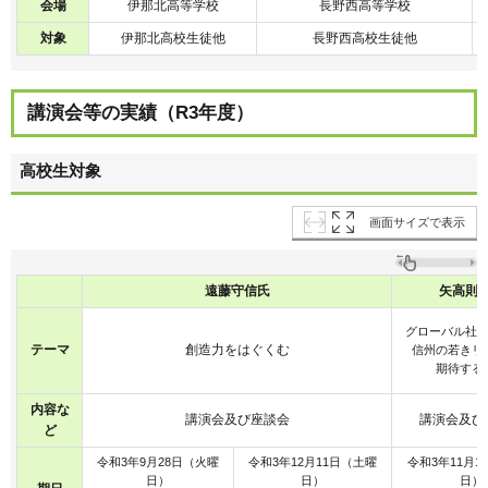
会場
伊那北高等学校
長野西高等学校
対象
伊那北高校生徒他
長野西高校生徒他
講演会等の実績（R3年度）
高校生対象
画面サイズで表示
遠藤守信氏
矢高則
グローバル社
テーマ
創造力をはぐくむ
信州の若きリ
期待する
内容な
講演会及び座談会
講演会及び
ど
令和3年9月28日（火曜
令和3年12月11日（土曜
令和3年11月1
日）
日）
日）