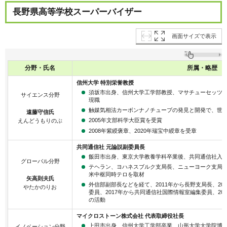
長野県高等学校スーパーバイザー
画面サイズで表示
分野・氏名
所属・略歴
信州大学 特別栄誉教授
須坂市出身、信州大学工学部教授、マサチューセッツ工
サイエンス分野
現職
触媒気相法カーボンナノチューブの発見と開発で、世
遠藤守信氏
2005年文部科学大臣賞を受賞
えんどうもりのぶ
2008年紫綬褒章、2020年瑞宝中綬章を受章
共同通信社 元論説副委員長
飯田市出身、東京大学教養学科卒業後、共同通信社入
グローバル分野
テヘラン、ヨハネスブルク支局長、ニューヨーク支局
米中枢同時テロを取材
矢高則夫氏
外信部副部長などを経て、2011年から長野支局長、201
やたかのりお
委員、2017年から共同通信社国際情報室編集委員、2
の活動
マイクロストーン株式会社 代表取締役社長
上田市出身、信州大学工学部卒業、山形大学大学院博
イノベーション分野