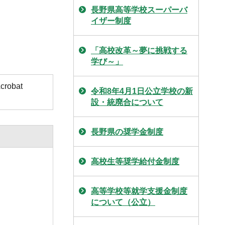
長野県高等学校スーパーバ
イザー制度
「高校改革～夢に挑戦する
学び～」
obat
令和8年4月1日公立学校の新
設・統廃合について
長野県の奨学金制度
高校生等奨学給付金制度
高等学校等就学支援金制度
について（公立）