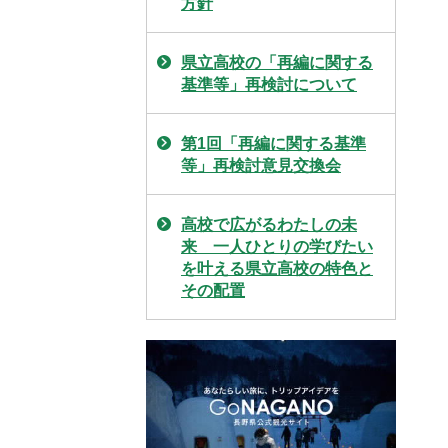
方針
県立高校の「再編に関する
基準等」再検討について
第1回「再編に関する基準
等」再検討意見交換会
高校で広がるわたしの未
来 一人ひとりの学びたい
を叶える県立高校の特色と
その配置