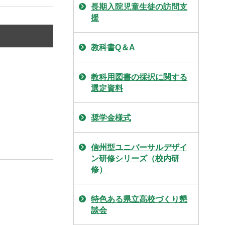
長期入院児童生徒の訪問支
援
教科書Q＆A
教科用図書の採択に関する
選定資料
奨学金様式
信州型ユニバーサルデザイ
ン研修シリーズ（校内研
修）
特色ある県立高校づくり懇
談会