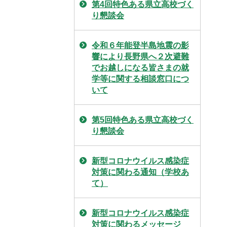
第4回特色ある県立高校づく
り懇談会
令和６年能登半島地震の影
響により長野県へ２次避難
でお越しになる皆さまの就
学等に関する相談窓口につ
いて
第5回特色ある県立高校づく
り懇談会
新型コロナウイルス感染症
対策に関わる通知（学校あ
て）
新型コロナウイルス感染症
対策に関わるメッセージ