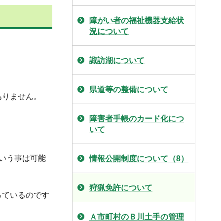
障がい者の福祉機器支給状
況について
諏訪湖について
県道等の整備について
ありません。
障害者手帳のカード化につ
いて
いう事は可能
情報公開制度について（8）
狩猟免許について
っているのです
Ａ市町村のＢ川土手の管理