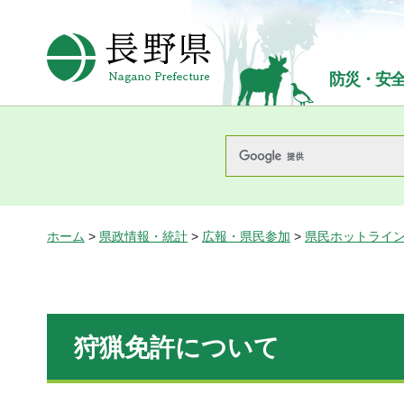
長野県Nagano Prefecture
防災・安
ホーム
>
県政情報・統計
>
広報・県民参加
>
県民ホットライ
狩猟免許について