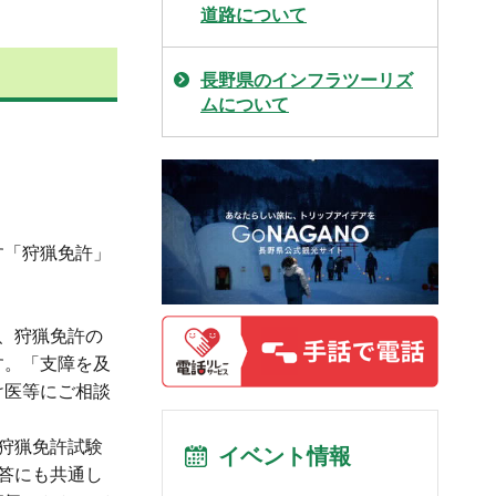
道路について
長野県のインフラツーリズ
ムについて
す「狩猟免許」
、狩猟免許の
す。「支障を及
け医等にご相談
狩猟免許試験
イベント情報
答にも共通し