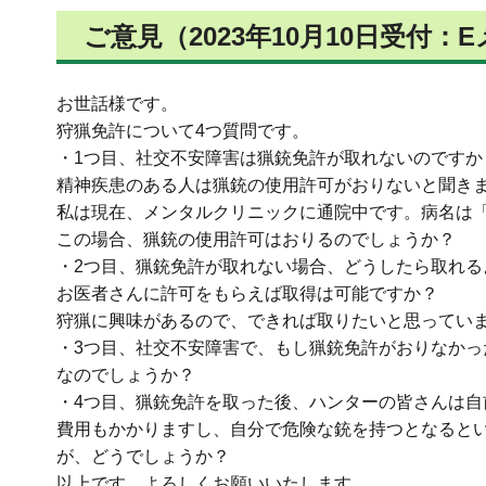
ご意見（2023年10月10日受付：
お世話様です。
狩猟免許について4つ質問です。
・1つ目、社交不安障害は猟銃免許が取れないのですか
精神疾患のある人は猟銃の使用許可がおりないと聞き
私は現在、メンタルクリニックに通院中です。病名は
この場合、猟銃の使用許可はおりるのでしょうか？
・2つ目、猟銃免許が取れない場合、どうしたら取れる
お医者さんに許可をもらえば取得は可能ですか？
狩猟に興味があるので、できれば取りたいと思ってい
・3つ目、社交不安障害で、もし猟銃免許がおりなか
なのでしょうか？
・4つ目、猟銃免許を取った後、ハンターの皆さんは自
費用もかかりますし、自分で危険な銃を持つとなると
が、どうでしょうか？
以上です。よろしくお願いいたします。