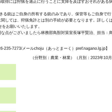
の取得には狩猟を適正に行うことに支障を及ぼすおそれがある
できる銃はご自身の所有する銃のみであり、保管等もご自身で行
に関しては、狩猟免許とは別の手続が必要となります。詳しく
合わせをお願いいたします。
明な点がございましたら林務部鳥獣対策室長塚平賢治、担当：
7273/メールchoju（あっとまーく）pref.nagano.lg.jp】
（分野別：農業・林業）（月別：2023年10月）2