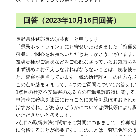
回答（2023年10月16日回答）
長野県林務部長の須藤俊一と申します。
「県民ホットライン」にお寄せいただきました「狩猟
狩猟にご関心をお持ちいただきありがとうございます
投稿者様がご病状などをご心配なさっているお気持ち
まず初めにお伝えしなければならないことは、銃を使
と、警察が担当しています「銃の所持許可」の両方を
この点を踏まえまして、4つのご質問についてお答えし
1点目の社交不安障害のある方の狩猟免許取得に関す
申請時に狩猟を適正に行うことに支障を及ぼすおそれ
ぼすおそれ」があるかどうかについては病状等により
いただきたいと考えます。
2点目の取得方法に関するご質問につきまして、狩猟
に合格することが必要です。このことは、狩猟免許の