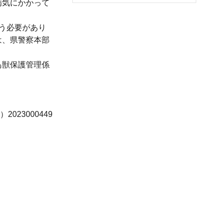
病気にかかって
う必要があり
は、県警察本部
鳥獣保護管理係
023000449