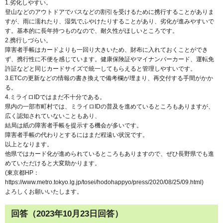
1.劣化しやすい。
登山などのアウトドアでバスなどの割引を受けるために携行することがありま
すが、雨に濡れたり、湿気でふやけたりすることがあり、劣化が進みやすいで
す。基本的に長年持つものなので、耐久性がほしいところです。
2.携行しづらい。
障害者手帳はカードよりも一回り大きいため、財布に入れておくことができ
ず、携行性に不便を感じています。健康保険証やマイナンバーカード、運転免
許証などと同じカードサイズで統一してもらえると管理しやすいです。
3.ETCの更新などの情報の書き換えで備考欄が埋まり、再交付する手間がかか
る。
4.ミライロIDではまだ不十分である。
県内の一部市町村では、ミライロIDの普及を進めているところもありますが、
広く認知されていないこともあり、
結局は紙の障害者手帳を提示する機会が多いです。
障害者手帳の代わりとするにはまだ程遠い状況です。
以上となります。
他県ではカード化が進められているところもありますので、ぜひ長野県でも進
めていただけると大変助かります。
(東京都HP：
https://www.metro.tokyo.lg.jp/tosei/hodohappyo/press/2020/08/25/09.html)
よろしくお願いいたします。
回答（2023年10月23日回答）