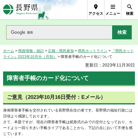
長野県Nagano Prefecture
アクセス
メニュー
検索
ホーム
>
県政情報・統計
>
広報・県民参加
>
県民ホットライン
>
『県民ホット
ライン』2023年10月分（月別）
> 障害者手帳のカード化について
更新日：2023年11月30日
障害者手帳のカード化について
ご意見（2023年10月16日受付：Eメール）
身体障害者手帳を交付されている長野県在住の者です。長野県の福祉行政には
日頃より感謝しております。
さて、本題ですが、現在の障害者手帳は紙形式のみでの交付となっており、カ
ードより一回り大きい手帳タイプであることから、下記の点において不便を感
じています。