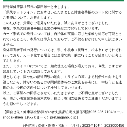
長野県健康福祉部長の福田雄一と申します。
「県民ホットライン」にお寄せいただきました障害者手帳のカード化に関する
ご要望について、お答えします。
このたびは、貴重なご意見をいただき、誠にありがとうございました。
現在、本県の障害者手帳は紙製の手帳形式で発行しております。
カード形式での発行については、自治体の実情に応じた柔軟な対応が可能とさ
れているところ、本県では導入しておらず、ご不便をおかけして申し訳ござい
ません。
身体障害者手帳の発行については、県、中核市（長野市、松本市）がそれぞれ
行っており、カード化する場合には全県で統一的に行うことが望ましいと考え
ております。
また、ミライロIDについては、順次使える場所が増えており、今後、ますます
普及していくものと認識しております。
県としては、国や他の都道府県の動向、ミライロID等による利便性の向上を注
視しながら、障がいのある方や関係団体等のご意見も参考にし、中核市とも連
携の上、今後の方向性について検討してまいります。
以上、ご要望への回答とさせていただきますが、ご不明な点がございました
ら、障がい者支援課長藤木秀明、担当：在宅支援係までご連絡くださいますよ
うお願い申し上げます。
【問合せ先：健康福祉部/障がい者支援課/在宅支援係/電話026-235-7104/メール
shogai-shien（あっとまーく）pref.nagano.lg.jp】
（分野別：保健・医療・福祉）（月別：2023年10月）2023000456