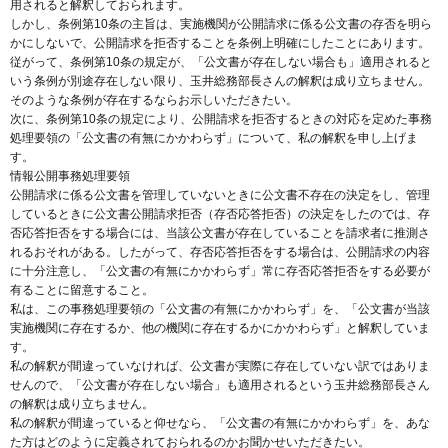
用されると解釈しておられます。
しかし、条例第10条の主旨は、実施機関が公開請求に係る公文書の存否を明ら
かにしないで、公開請求を拒否することを条例上明確にしたことにあります。
従がって、条例第10条の規定が、「公文書が存在しない場合も」適用されると
いう条例が別途存在しない限り、玉井総務部長さんの解釈は成り立ちません。
そのような条例が存在するならお示しいただきたい。
次に、条例第10条の規定により、公開請求を拒否するときの対応を定めた事務
処理要領の「公文書の有無にかかわらず」について、私の解釈を申し上げま
す。
情報公開事務処理要領
公開請求に係る公文書を管理していないときに公文書不存在の決定をし、管理
しているときに公文書公開請求拒否（存否応答拒否）の決定をしたのでは、存
否応答拒否をする場合には、当該公文書が存在していることを請求者に推測さ
れるおそれがある。したがって、存否応答拒否をする場合は、公開請求の内容
に十分注意し、「公文書の有無にかかわらず」常に存否応答拒否をする必要が
有ることに留意すること。
私は、この事務処理要領の「公文書の有無にかかわらず」を、「公文書が当該
実施機関に存在するか、他の機関に存在するかにかかわらず」と解釈していま
す。
私の解釈が間違っていなければ、公文書が実際に存在していない訳ではありま
せんので、「公文書が存在しない場合」も適用されるという玉井総務部長さん
の解釈は成り立ちません。
私の解釈が間違っていると仰せなら、「公文書の有無にかかわらず」を、あな
た方はどのように定義されておられるのかお聞かせいただきたい。