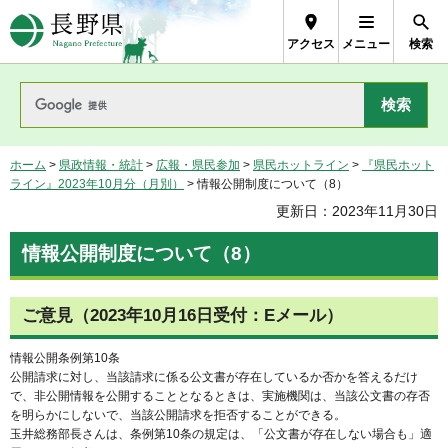
長野県Nagano Prefecture
アクセス
メニュー
検索
ホーム
>
県政情報・統計
>
広報・県民参加
>
県民ホットライン
>
『県民ホット
ライン』2023年10月分（月別）
> 情報公開制度について（8）
更新日：2023年11月30日
情報公開制度について（8）
ご意見（2023年10月16日受付：Eメール）
情報公開条例第10条
公開請求に対し、当該請求に係る公文書が存在しているか否かを答えるだけ
で、非公開情報を公開することとなるときは、実施機関は、当該公文書の存否
を明らかにしないで、当該公開請求を拒否することができる。
玉井総務部長さんは、条例第10条の規定は、「公文書が存在しない場合も」適