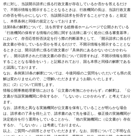
求に対し、当該開示請求に係る行政文書が存在しているか否かを答えるだけ
で、不開示情報を開示することとなるときは、行政機関の長は、当該行政文書
の存否を明らかにしないで、当該開示請求を拒否することができる」と規定
し、本県条例と同様の規定となっております。
法第8条の解釈について、法を所管する総務省ホームページで公開されている
「行政機関の保有する情報の公開に関する法律に基づく処分に係る審査基準」
において、存否応答拒否決定を行う際の判断基準として、「開示請求に係る行
政文書が存在しているか否かを答えるだけで、不開示情報を開示することとな
るときとは、開示請求に係る行政文書が『具体的にあるかないかにかかわら
ず』、開示請求された行政文書の存否について回答すれば、不開示情報を開示
することとなる場合をいう」と記載されており、国も本県と同様の解釈である
と認識しております。
なお、条例第10条の解釈については、今後同様のご質問をいただいても県の見
解は変わりませんので、ご理解いただきますようお願いいたします。
次に（2）について回答します。
情報公開事務処理要領における「公文書の有無にかかわらず」の解釈は、「公
文書が当該実施機関に存在するか、『しないか』にかかわらず」と考えており
ます。
なお、請求先と異なる実施機関が公文書を保有していることが明らかな場合
は、請求者の了承を得た上で、請求書のあて先を修正し、修正後の実施機関が
決定処分を行う運用をしていることから、「他の実施機関に（公文書が）存在
するか、『しないか』」は考慮しておりません。
以上、ご質問への回答とさせていただきます。なお、回答についてご不明な点