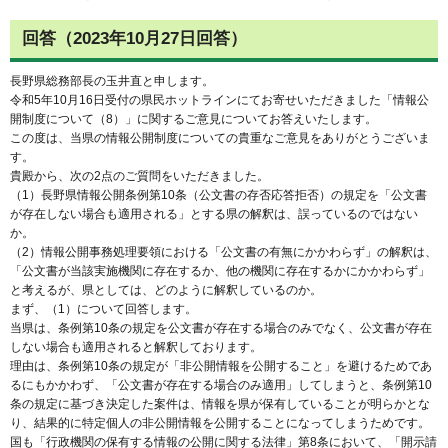
回答（2023年10月27日回答）
長野県総務部長の玉井直と申します。
令和5年10月16日受付の県民ホットラインにてお寄せいただきました「情報公
開制度について（8）」に関するご意見についてお答えいたします。
この度は、当県の情報公開制度についての貴重なご意見をありがとうございま
す。
貴殿から、次の2点のご質問をいただきました。
（1）長野県情報公開条例第10条（公文書の存否応答拒否）の規定を「公文書
が存在しない場合も適用される」とする県の解釈は、誤っているのではない
か。
（2）情報公開事務処理要領における「公文書の有無にかかわらず」の解釈は、
「公文書が当該実施機関に存在するか、他の機関に存在するかにかかわらず」
と考えるが、県としては、どのように解釈しているのか。
まず、（1）について回答します。
当県は、条例第10条の規定を公文書が存在する場合のみでなく、公文書が存在
しない場合も適用されると解釈しております。
理由は、条例第10条の規定が「非公開情報を公開すること」を避けるためであ
るにもかかわず、「公文書が存在する場合のみ適用」してしまうと、条例第10
条の規定に基づき決定した案件は、情報を県が保有していることが明らかとな
り、結果的に特定個人の非公開情報を公開することになってしまうためです。
国も「行政機関の保有する情報の公開に関する法律」第8条において、「開示請