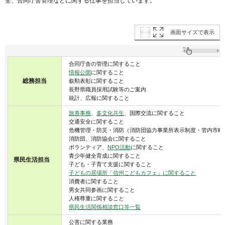
全、合同庁舎管理などに関する仕事を担当しています。
画面サイズで表示
合同庁舎の管理に関すること
情報公開
に関すること
総務担当
叙勲表彰に関すること
長野県職員採用試験等のご案内
統計、広報に関すること
旅券事務
、
多文化共生
、国際交流に関すること
交通安全に関すること
危機管理・防災・消防（消防団協力事業所表示制度・管内市町
消防団、消防協会に関すること
ボランティア、
NPO活動
に関すること
青少年健全育成に関すること
県民生活担当
子ども・子育て支援に関すること
子どもの居場所「信州こどもカフェ」に関すること
消費者に関すること
男女共同参画に関すること
人権尊重に関すること
県民生活関係相談窓口等一覧
公害に関する業務