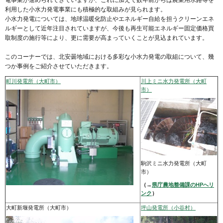
利用した小水力発電事業にも積極的な取組みが見られます。
小水力発電については、地球温暖化防止やエネルギー自給を担うクリーンエネ
ルギーとして近年注目されていますが、今後も再生可能エネルギー固定価格買
取制度の施行等により、更に需要が高まっていくことが見込まれています。
このコーナーでは、北安曇地域における多彩な小水力発電の取組について、幾
つか事例をご紹介させていただきます。
町川発電所（大町市）
川上ミニ水力発電所（大町
市）
駒沢ミニ水力発電所（大町
市）
（→
県庁農地整備課の
HPへリ
ンク
）
大町新堰発電所（大町市）
坪山発電所（小谷村）