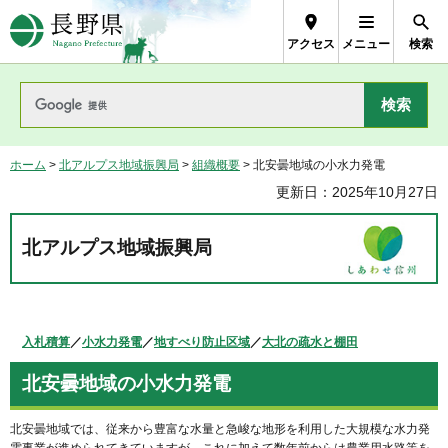
長野県Nagano Prefecture
アクセス
メニュー
検索
ホーム
>
北アルプス地域振興局
>
組織概要
> 北安曇地域の小水力発電
更新日：2025年10月27日
北アルプス地域振興局
入札積算
／
小水力発電
／
地すべり防止区域
／
大北の疏水と棚田
北安曇地域の小水力発電
北安曇地域では、従来から豊富な水量と急峻な地形を利用した大規模な水力発
電事業が進められてきていますが、これに加えて数年前からは農業用水路等を