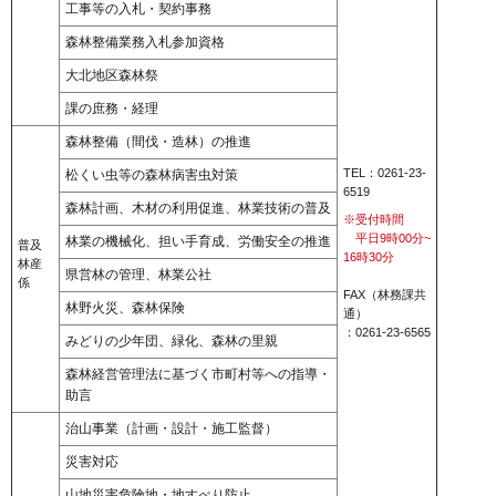
工事等の入札・契約事務
森林整備業務入札参加資格
大北地区森林祭
課の庶務・経理
森林整備（間伐・造林）の推進
TEL：0261-23-
松くい虫等の森林病害虫対策
6519
森林計画、木材の利用促進、林業技術の普及
※受付時間
平日9時00分~
林業の機械化、担い手育成、労働安全の推進
普及
16時30分
林産
県営林の管理、林業公社
係
FAX（林務課共
林野火災、森林保険
通）
：0261-23-6565
みどりの少年団、緑化、森林の里親
森林経営管理法に基づく市町村等への指導・
助言
治山事業（計画・設計・施工監督）
災害対応
山地災害危険地・地すべり防止