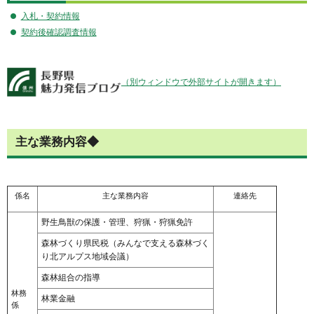
入札・契約情報
契約後確認調査情報
（別ウィンドウで外部サイトが開きます）
主な業務内容◆
係名
主な業務内容
連絡先
野生鳥獣の保護・管理、狩猟・狩猟免許
森林づくり県民税（みんなで支える森林づく
り北アルプス地域会議）
森林組合の指導
林務
林業金融
係