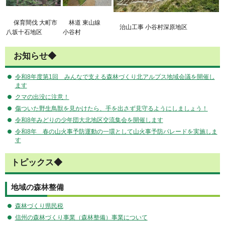
保育間伐 大町市
林道 東山線
治山工事 小谷村深原地区
八坂十石地区
小谷村
お知らせ◆
令和8年度第1回 みんなで支える森林づくり北アルプス地域会議を開催し
ます
クマの出没に注意！
傷ついた野生鳥獣を見かけたら、手を出さず見守るようにしましょう！
令和8年みどりの少年団大北地区交流集会を開催します
令和8年 春の山火事予防運動の一環として山火事予防パレードを実施しま
す
トピックス◆
地域の森林整備
森林づくり県民税
信州の森林づくり事業（森林整備）事業について