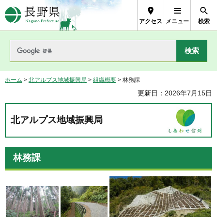
長野県Nagano Prefecture
アクセス
メニュー
検索
ホーム
>
北アルプス地域振興局
>
組織概要
> 林務課
更新日：2026年7月15日
北アルプス地域振興局
林務課