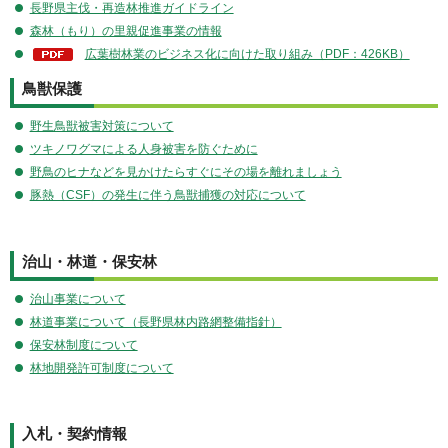
長野県主伐・再造林推進ガイドライン
森林（もり）の里親促進事業の情報
広葉樹林業のビジネス化に向けた取り組み（PDF：426KB）
鳥獣保護
野生鳥獣被害対策について
ツキノワグマによる人身被害を防ぐために
野鳥のヒナなどを見かけたらすぐにその場を離れましょう
豚熱（CSF）の発生に伴う鳥獣捕獲の対応について
治山・林道・保安林
治山事業について
林道事業について（長野県林内路網整備指針）
保安林制度について
林地開発許可制度について
入札・契約情報