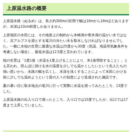
上原温水路の概要
上原温水路（ぬるめ）は、長さ約300mの区間で幅は16mから18mほどあります
が、水深は10cm程度しかありません。
上原地区の水田には、その地形上の制約から木崎湖や青木湖の温かい水ではな
く、北アルプスを源とする篭川の冷たい水を取水しなければなりませんでし
た。一般に水稲の生育に最適な水温は25度から30度（気温、地温等気象条件を
考慮しない場合）、最低水温は12.5度と言われています。
稲の生育は「1度1俵（水温を1度上げることにより、米1俵増収すること）」と
も言われ、田んぼに掛ける水の温度を少しでも温かくしたいという先人たちの
強い思いから、水路の幅を広くし、水深を浅くすることによって水田にかける
前に少しでも温めようという昔の人々の知恵により造成された施設です。
夏の暑い日に取水地点の篭川に行って実際に水温を測ってみたところ、13度で
した。
上原温水路の出入り口で測ったところ、入り口では15度でしたが、出口では17
度まで上昇していました。