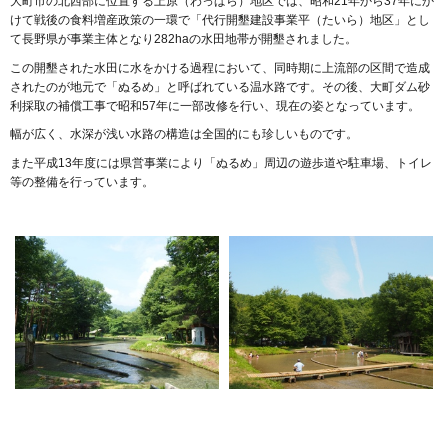
大町市の北西部に位置する上原（わっぱら）地区では、昭和21年から37年にか
けて戦後の食料増産政策の一環で「代行開墾建設事業平（たいら）地区」とし
て長野県が事業主体となり282haの水田地帯が開墾されました。
この開墾された水田に水をかける過程において、同時期に上流部の区間で造成
されたのが地元で「ぬるめ」と呼ばれている温水路です。その後、大町ダム砂
利採取の補償工事で昭和57年に一部改修を行い、現在の姿となっています。
幅が広く、水深が浅い水路の構造は全国的にも珍しいものです。
また平成13年度には県営事業により「ぬるめ」周辺の遊歩道や駐車場、トイレ
等の整備を行っています。