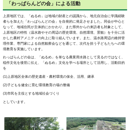
「わっぱらんどの会」による活動
上原地区では、「ぬるめ」は地域の財産との認識から、地元自治会に学識経験
者らを加えた「わっぱらんどの会」を自発的に発足させました。同会が中心と
なって、地域住民が主体的にかかわり、また県外からの来訪者も対象として、
上原地区の特性（温水路やその周辺の歴史環境、自然環境、景観）を十分に活
かした農村アメニティの向上に取り組んでいます。また、温水路周辺の維持管
理作業、専門家による自然観察会などを通じて、次代を担う子どもたちへの環
境教育を実施しています。
わっぱらんどの会は、「ぬるめ」を単なる農業用水路として見るのではなく、
稲作文化を後世に伝え、「ぬるめ」文化を学べる場所として活用し、活動目的
を
(1)上原地区全体の歴史遺産・農村環境の保全、活用、継承
(2)子どもを健全に育む環境教育の場の整備
(3)市民を主役とする地域社会づくり
としています。