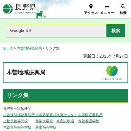
長野県Nagano Prefecture
アクセス
メニュー
検索
ホーム
>
木曽地域振興局
> リンク集
更新日：2026年7月27日
木曽地域振興局
リンク集
長野県の現地機関
木曽保健福祉事務所
木曽農業農村支援センター
木曽建設事務所
上松技術専門校
林業大学校
水産試験場
木曽養護学校
木曽青峰高等学校
蘇南高等学校