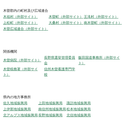
木曽郡内の町村及び広域連合
木祖村（外部サイト）
木曽町（外部サイト）
王滝村（外部サイト）
上松町（外部サイト）
大桑村（外部サイト）
南木曽町（外部サイト）
木曽広域連合（外部サイト）
関係機関
長野県選挙管理委員
飯田国道事務所（外部サイ
木曽病院（外部サイト）
会
ト）
木曽税務署（外部サイ
信州木曽看護専門学
ト）
校
県内の地方事務所
佐久地域振興局
上田地域振興局
諏訪地域振興局
上伊那地域振興局
南信州地域振興局
松本地域振興局
北アルプス地域振興局
長野地域振興局
北信地域振興局