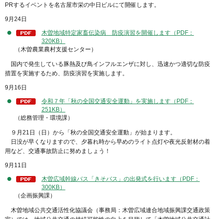
PRするイベントを名古屋市栄の中日ビルにて開催します。
9月24日
木曽地域特定家畜伝染病 防疫演習を開催します（PDF：
320KB）
（木曽農業農村支援センター）
国内で発生している豚熱及び鳥インフルエンザに対し、迅速かつ適切な防疫
措置を実施するため、防疫演習を実施します。
9月16日
令和７年「秋の全国交通安全運動」を実施します（PDF：
251KB）
（総務管理・環境課）
９月21日（日）から「秋の全国交通安全運動」が始まります。
日没が早くなりますので、夕暮れ時から早めのライト点灯や夜光反射材の着
用など、交通事故防止に努めましょう！
9月11日
木曽広域幹線バス「きそバス」の出発式を行います（PDF：
300KB）
（企画振興課）
木曽地域公共交通活性化協議会（事務局：木曽広域連合地域振興課交通政策