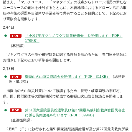
踏まえ、「マルチユース」・「マネタイズ」の視点からドローン活用の新たな
ユースケースの創出を検討するとともに、木曽地域におけるドローン活用の取
組や今後の課題を自治体や事業者等で共有することを目的として、下記のとお
り研修会を開催します。
2月4日
「令和7年度ツキノワグマ対策研修会」を開催します（PDF：
176KB）
（林務課）
ツキノワグマの生態や被害対策に関する理解を深めるため、専門家を講師に
お招きし下記のとおり研修会を開催します。
2月3日
御嶽山火山防災協議会を開催します（PDF：311KB）
（総務管
理・環境課）
御嶽山の火山防災対策について協議するため、長野・岐阜両県の市町村、
県、国、民間団体等の関係機関で構成する御嶽山火山防災協議会を開催しま
す。
第51回衆議院議員総選挙及び第27回最高裁判所裁判官国民審査
に係る街頭啓発を行います（PDF：399KB）
（企画振興課）
2月8日（日）に執行される第51回衆議院議員総選挙及び第27回最高裁判所裁