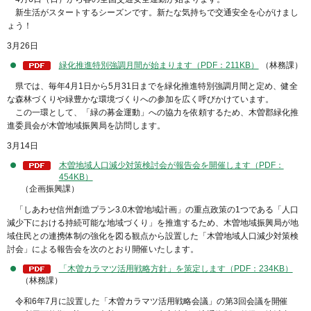
新生活がスタートするシーズンです。新たな気持ちで交通安全を心がけまし
ょう！
3月26日
緑化推進特別強調月間が始まります（PDF：211KB）
（林務課）
県では、毎年4月1日から5月31日までを緑化推進特別強調月間と定め、健全
な森林づくりや緑豊かな環境づくりへの参加を広く呼びかけています。
この一環として、「緑の募金運動」への協力を依頼するため、木曽郡緑化推
進委員会が木曽地域振興局を訪問します。
3月14日
木曽地域人口減少対策検討会が報告会を開催します（PDF：
454KB）
（企画振興課）
「しあわせ信州創造プラン3.0木曽地域計画」の重点政策の1つである「人口
減少下における持続可能な地域づくり」を推進するため、木曽地域振興局が地
域住民との連携体制の強化を図る観点から設置した「木曽地域人口減少対策検
討会」による報告会を次のとおり開催いたします。
「木曽カラマツ活用戦略方針」を策定します（PDF：234KB）
（林務課）
令和6年7月に設置した「木曽カラマツ活用戦略会議」の第3回会議を開催