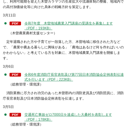
し、利用可能期を迎えた木曽カラマツの生産拡大や流通体制の整備、地域内で
の高付加価値化等に向けた具体の戦略方針を策定します。
3月11日
令和7年度 木曽地域農業入門講座の受講生を募集します
（PDF：193KB）
（木曽農業農村支援センター）
定年退職された方や子育てが一段落した方、木曽地域に移住された方など
で、「農業や農ある暮らしに興味がある」「農地はあるけど何を作ればいいの
かわからない」と考えている方を対象に、木曽地域農業入門講座を開催しま
す。
3月6日
令和6年度消防庁長官表彰及び第77回日本消防協会定例表彰伝達
式を行います（PDF：223KB）
（総務管理・環境課）
消防業務に尽力され功労のあった木曽郡内の消防吏員及び消防団員に、消防
庁長官表彰及び日本消防協会定例表彰を伝達します。
3月5日
交通死亡事故ゼロ7000日を達成した大桑村を表彰します
（PDF：178KB）
（総務管理・環境課）