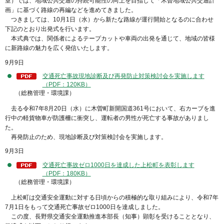
室）では、地域公共交通の持続可能性の向上を目指して「木曽地域公共交通計
画」に基づく路線の再編などを進めてきました。
つきましては、10月1日（水）から新たな路線が運行開始となるのに合わせ
下記のとおり出発式を行います。
本式典では、関係者によるテープカットや車両の出発を通じて、地域の皆様
に新路線の魅力を広く発信いたします。
9月9日
交通死亡事故現地診断及び再発防止対策検討会を実施します
（PDF：120KB）
（総務管理・環境課）
去る令和7年8月20日（水）に木曽町新開国道361号において、右カーブを進
行中の軽貨物車が防護柵に衝突し、運転者の男性が死亡する事故がありまし
た。
再発防止のため、現地診断及び対策検討会を実施します。
9月3日
交通死亡事故ゼロ1000日を達成した上松町を表彰します
（PDF：180KB）
（総務管理・環境課）
上松町は交通安全運動に対する日頃からの積極的な取り組みにより、令和7年
7月1日をもって交通死亡事故ゼロ1000日を達成しました。
この度、長野県交通安全運動推進本部長（知事）顕彰を受けることとなり、