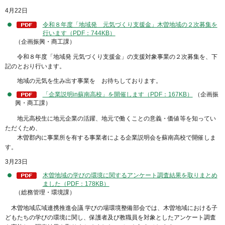
4月22日
令和８年度「地域発 元気づくり支援金」木曽地域の２次募集を
行います（PDF：744KB）
（企画振興・商工課）
令和８年度「地域発 元気づくり支援金」の支援対象事業の２次募集を、下
記のとおり行います。
地域の元気を生み出す事業を お待ちしております。
「企業説明in蘇南高校」を開催します（PDF：167KB）
（企画振
興・商工課）
地元高校生に地元企業の活躍、地元で働くことの意義・価値等を知ってい
ただくため、
木曽郡内に事業所を有する事業者による企業説明会を蘇南高校で開催しま
す。
3月23日
木曽地域の学びの環境に関するアンケート調査結果を取りまとめ
ました（PDF：178KB）
（総務管理・環境課）
木曽地域広域連携推進会議 学びの場環境整備部会では、木曽地域における子
どもたちの学びの環境に関し、保護者及び教職員を対象としたアンケート調査