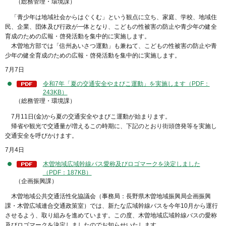
（総務管理・環境課）
「青少年は地域社会からはぐくむ」という観点に立ち、家庭、学校、地域住
民、企業、団体及び行政が一体となり、こどもの性被害の防止や青少年の健全
育成のための広報・啓発活動を集中的に実施します。
木曽地方部では「信州あいさつ運動」も兼ねて、こどもの性被害の防止や青
少年の健全育成のための広報・啓発活動を集中的に実施します。
7月7日
令和7年「夏の交通安全やまびこ運動」を実施します（PDF：
243KB）
（総務管理・環境課）
7月11日(金)から夏の交通安全やまびこ運動が始まります。
帰省や観光で交通量が増えるこの時期に、下記のとおり街頭啓発等を実施し
交通安全を呼びかけます。
7月4日
木曽地域広域幹線バス愛称及びロゴマークを決定しました
（PDF：187KB）
（企画振興課）
木曽地域公共交通活性化協議会（事務局：長野県木曽地域振興局企画振興
課・木曽広域連合交通政策室）では、新たな広域幹線バスを今年10月から運行
させるよう、取り組みを進めています。この度、木曽地域広域幹線バスの愛称
及びロゴマークを決定しましたのでお知らせいたします。