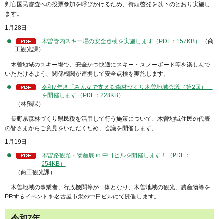
判官国民審査への投票参加を呼びかけるため、街頭啓発を以下のとおり実施し
ます。
1月28日
木曽管内スキー場の安全点検を実施します（PDF：157KB）
（商
工観光課）
木曽地域のスキー場で、安全かつ快適にスキー・スノーボード等を楽しんで
いただけるよう、関係機関が連携して安全点検を実施します。
令和7年度「みんなで支える森林づくり木曽地域会議（第2回）」
を開催します（PDF：228KB）
（林務課）
長野県森林づくり県民税を活用して行う施策について、木曽地域住民の代表
の皆さまからご意見をいただくため、会議を開催します。
1月19日
木曽路観光・物産展 in 中日ビルを開催します！（PDF：
254KB）
（商工観光課）
木曽地域の事業者、行政機関等が一体となり、木曽地域の観光、農産物等を
PRするイベントを名古屋市栄の中日ビルにて開催します。
令和7年