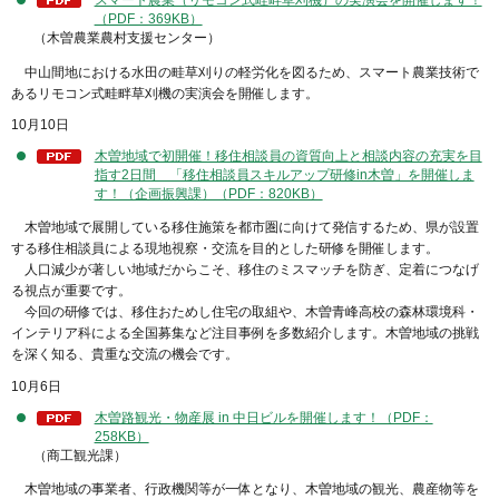
スマート農業（リモコン式畦畔草刈機）の実演会を開催します！
（PDF：369KB）
（木曽農業農村支援センター）
中山間地における水田の畦草刈りの軽労化を図るため、スマート農業技術で
あるリモコン式畦畔草刈機の実演会を開催します。
10月10日
木曽地域で初開催！移住相談員の資質向上と相談内容の充実を目
指す2日間 「移住相談員スキルアップ研修in木曽」を開催しま
す！（企画振興課）（PDF：820KB）
木曽地域で展開している移住施策を都市圏に向けて発信するため、県が設置
する移住相談員による現地視察・交流を目的とした研修を開催します。
人口減少が著しい地域だからこそ、移住のミスマッチを防ぎ、定着につなげ
る視点が重要です。
今回の研修では、移住おためし住宅の取組や、木曽青峰高校の森林環境科・
インテリア科による全国募集など注目事例を多数紹介します。木曽地域の挑戦
を深く知る、貴重な交流の機会です。
10月6日
木曽路観光・物産展 in 中日ビルを開催します！（PDF：
258KB）
（商工観光課）
木曽地域の事業者、行政機関等が一体となり、木曽地域の観光、農産物等を