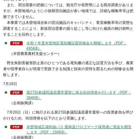
また、宿泊需要の把握については、観光庁や長野県による既存調査がありま
すが、木曽地域のように小規模宿泊施設が多い地域では、詳細な稼働率等は把
握できていません。
本事業では木曽地域全体の宿泊施設のキャパシティ、客室稼働率等の実態を
調査することにより、新規宿泊需要の掘り起こし等に向けた施策の検討材料と
することを目的とします。
令和７年度木曽地区電気柵設置研修会を開催します（PDF：
495KB）
（木曽農業農村支援センター）
野生鳥獣害被害防止策のひとつである電気柵の適正な設置方法を学び、農業
者や指導者自らが現場で実践できる知識と技術の習得を図るための研修会を開
催します。
7月16日
第27回参議院議員通常選挙に係る街頭啓発を行います（PDF：
384KB）
（企画振興課）
7月20日（日）に執行される第27回参議院議員通常選挙への投票参加を呼び
かけるため、街頭啓発を以下のとおり実施します。
木曽地域広域幹線バス 愛称及びロゴマーク採用者に賞金を贈呈
します（PDF：156KB）
（企画振興課）