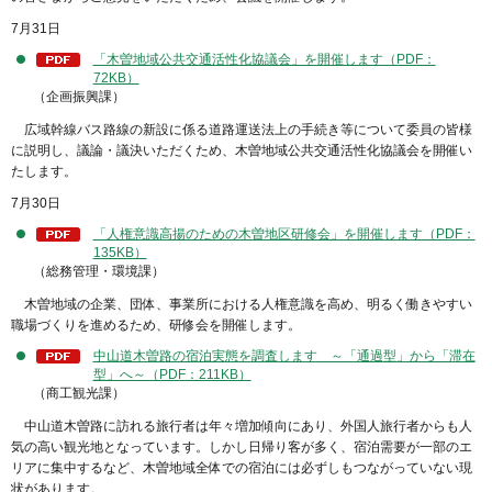
7月31日
「木曽地域公共交通活性化協議会」を開催します（PDF：
72KB）
（企画振興課）
広域幹線バス路線の新設に係る道路運送法上の手続き等について委員の皆様
に説明し、議論・議決いただくため、木曽地域公共交通活性化協議会を開催い
たします。
7月30日
「人権意識高揚のための木曽地区研修会」を開催します（PDF：
135KB）
（総務管理・環境課）
木曽地域の企業、団体、事業所における人権意識を高め、明るく働きやすい
職場づくりを進めるため、研修会を開催します。
中山道木曽路の宿泊実態を調査します ～「通過型」から「滞在
型」へ～（PDF：211KB）
（商工観光課）
中山道木曽路に訪れる旅行者は年々増加傾向にあり、外国人旅行者からも人
気の高い観光地となっています。しかし日帰り客が多く、宿泊需要が一部のエ
リアに集中するなど、木曽地域全体での宿泊には必ずしもつながっていない現
状があります。