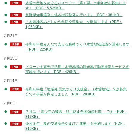
木曽の産地をめぐるバスツアー（第１弾）の参加者を募集しま
す！（PDF：5,529KB）
長野県知事選挙に係る街頭啓発を行います（PDF：381KB）
「木曽地区みどりの少年団交流集会」を開催します（PDF：
1,053KB）
７月21日
令和８年度みんなで支える森林づくり木曽地域会議を開催します
（PDF：225KB）
７月15日
ドローンを観光で活用！木曽地域の観光地で動画撮影サービスの
実験を行います（PDF：429KB）
７月14日
令和８年度「地域発 元気づくり支援金」（木曽地域）２次募集
分で４事業が内定しました（PDF：283KB）
７月6日
７月は 「青少年の被害・非行防止全国強調月間」 です（PDF：
317KB）
令和８年「夏の交通安全やまびこ運動」を実施します（PDF：
310KB）