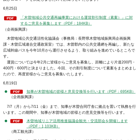
6月25日
「木曽地域公共交通再編事業における運賃割引制度（素案）」に対
するご意見を募集します（PDF：184KB）
（企画振興課）
木曽地域公共交通活性化協議会（事務局：長野県木曽地域振興局企画振興
課・木曽広域連合交通政策室）では、木曽郡内の公共交通網を再編し、新たな
広域幹線バスを今年10月から運行させるよう、取り組みを進めているところで
す。
運賃については今年2月に皆様からご意見を募集し、距離により片道200円・
400円・600円と決まりました。今回、その割引制度について素案をまとめまし
たので、再度皆様からご意見を募集いたします。
6月19日
知事が木曽地域の皆様と意見交換等を行います（PDF：695KB）
（企画振興課）
7/7（月）から7/11（金）まで、知事が木曽合同庁舎に拠点を置いて執務を行
います。この期間中、知事が木曽地域の皆様との意見交換等を行います。
木曽地域リニア活用推進協議会観光・交流部会を開催します
（PDF：1,103KB）
（商工観光課）