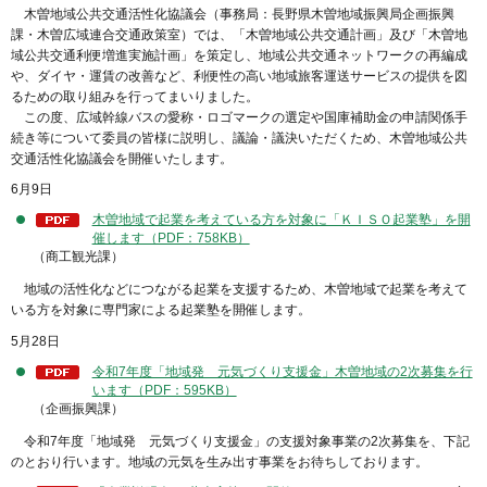
木曽地域公共交通活性化協議会（事務局：長野県木曽地域振興局企画振興
課・木曽広域連合交通政策室）では、「木曽地域公共交通計画」及び「木曽地
域公共交通利便増進実施計画」を策定し、地域公共交通ネットワークの再編成
や、ダイヤ・運賃の改善など、利便性の高い地域旅客運送サービスの提供を図
るための取り組みを行ってまいりました。
この度、広域幹線バスの愛称・ロゴマークの選定や国庫補助金の申請関係手
続き等について委員の皆様に説明し、議論・議決いただくため、木曽地域公共
交通活性化協議会を開催いたします。
6月9日
木曽地域で起業を考えている方を対象に「ＫＩＳＯ起業塾」を開
催します（PDF：758KB）
（商工観光課）
地域の活性化などにつながる起業を支援するため、木曽地域で起業を考えて
いる方を対象に専門家による起業塾を開催します。
5月28日
令和7年度「地域発 元気づくり支援金」木曽地域の2次募集を行
います（PDF：595KB）
（企画振興課）
令和7年度「地域発 元気づくり支援金」の支援対象事業の2次募集を、下記
のとおり行います。地域の元気を生み出す事業をお待ちしております。