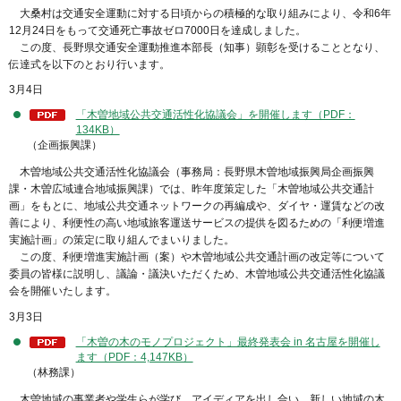
大桑村は交通安全運動に対する日頃からの積極的な取り組みにより、令和6年
12月24日をもって交通死亡事故ゼロ7000日を達成しました。
この度、長野県交通安全運動推進本部長（知事）顕彰を受けることとなり、
伝達式を以下のとおり行います。
3月4日
「木曽地域公共交通活性化協議会」を開催します（PDF：
134KB）
（企画振興課）
木曽地域公共交通活性化協議会（事務局：長野県木曽地域振興局企画振興
課・木曽広域連合地域振興課）では、昨年度策定した「木曽地域公共交通計
画」をもとに、地域公共交通ネットワークの再編成や、ダイヤ・運賃などの改
善により、利便性の高い地域旅客運送サービスの提供を図るための「利便増進
実施計画」の策定に取り組んでまいりました。
この度、利便増進実施計画（案）や木曽地域公共交通計画の改定等について
委員の皆様に説明し、議論・議決いただくため、木曽地域公共交通活性化協議
会を開催いたします。
3月3日
「木曽の木のモノプロジェクト」最終発表会 in 名古屋を開催し
ます（PDF：4,147KB）
（林務課）
木曽地域の事業者や学生らが学び、アイディアを出し合い、新しい地域の木