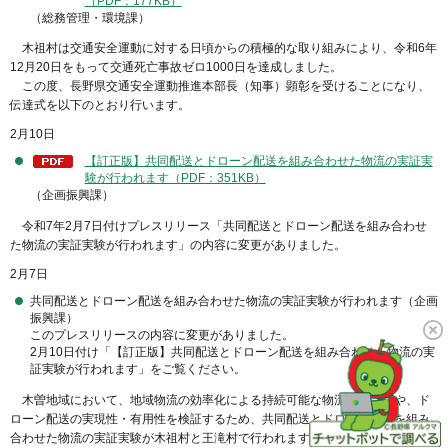
（PDF：177KB）
（総務管理・環境課）
木祖村は交通安全運動に対する日頃からの積極的な取り組みにより、令和6年
12月20日をもって交通死亡事故ゼロ1000日を達成しました。
この度、長野県交通安全運動推進本部長（知事）顕彰を受けることになり、
伝達式を以下のとおり行います。
2月10日
【訂正版】共同配送とドローン配送を組み合わせた物流の実証実
験が行われます（PDF：351KB）
（企画振興課）
令和7年2月7日付けプレスリリース「共同配送とドローン配送を組み合わせ
た物流の実証実験が行われます」の内容に変更がありました。
2月7日
共同配送とドローン配送を組み合わせた物流の実証実験が行われます（企画
振興課）
このプレスリリースの内容に変更がありました。
2月10日付け「【訂正版】共同配送とドローン配送を組み合わせた物流の実
証実験が行われます」をご覧ください。
木曽地域において、地域物流の効率化による持続可能な物流網の構築や、ド
ローン配送の実現性・有用性を検証するため、共同配送とドローン配送を組み
合わせた物流の実証実験が木祖村と王滝村で行われます。