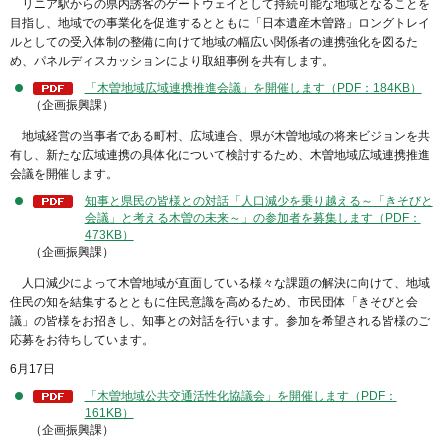
リニア駅からの県内誘客のゲートウェイとして持続可能な地域となることを
目指し、地域での事業化を促進するとともに「日本遺産木曽路」ロングトレイ
ルとしての受入体制の整備に向けて地域の幅広い関係者の連携強化を図るた
め、パネルディスカッションにより取組事例を共有します。
「木曽地域広域連携推進会議」を開催します（PDF：184KB）
（企画振興課）
地域経営の当事者である町村、広域連合、県が木曽地域の将来ビジョンを共
有し、新たな広域連携の具体化について検討するため、木曽地域広域連携推進
会議を開催します。
知事と県民の皆様との対話「人口減少を乗り越える～「きそびと
会議」と考える木曽の未来～」の参加者を募集します（PDF：
473KB）
（企画振興課）
人口減少によって木曽地域が直面している様々な課題の解決に向けて、地域
住民の知を結集するとともに住民意識を高めるため、市民団体「きそびと会
議」の皆様をお招きし、知事との対話を行います。参加を希望される皆様のご
応募をお待ちしています。
6月17日
「木曽地域公共交通活性化協議会」を開催します（PDF：
161KB）
（企画振興課）