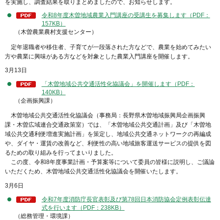
を実施し、調査結果を取りまとめましたので、お知らせします。
令和8年度木曽地域農業入門講座の受講生を募集します（PDF：
157KB）
（木曽農業農村支援センター）
定年退職者や移住者、子育てが一段落された方などで、農業を始めてみたい
方や農業に興味がある方などを対象とした農業入門講座を開催します。
3月13日
「木曽地域公共交通活性化協議会」を開催します（PDF：
140KB）
（企画振興課）
木曽地域公共交通活性化協議会（事務局：長野県木曽地域振興局企画振興
課・木曽広域連合交通政策室）では、「木曽地域公共交通計画」及び「木曽地
域公共交通利便増進実施計画」を策定し、地域公共交通ネットワークの再編成
や、ダイヤ・運賃の改善など、利便性の高い地域旅客運送サービスの提供を図
るための取り組みを行ってまいりました。
この度、令和8年度事業計画・予算案等について委員の皆様に説明し、ご議論
いただくため、木曽地域公共交通活性化協議会を開催いたします。
3月6日
令和7年度消防庁長官表彰及び第78回日本消防協会定例表彰伝達
式を行います（PDF：238KB）
（総務管理・環境課）