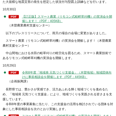
た大規模な地震災害の発生を想定した状況付与型図上訓練などを行います。
10月30日
【訂正版】スマート農業（リモコン式畦畔草刈機）の実演会を開
催します！（PDF：405KB）
（木曽農業農村支援センター）
以下のプレスリリースについて、雨天の場合の会場に変更がありました。
スマート農業（リモコン式畦畔草刈機）の実演会を開催します！（木曽農業
農村支援センター）
中山間地における水田の畦草刈りの軽労化を図るため、スマート農業技術で
あるリモコン式畦畔草刈機の実演会を開催します。
10月29日
令和8年度「地域発 元気づくり支援金」（木曽地域）地域団体向
けに事前相談会を開催します（PDF：445KB）
（企画振興課）
長野県では、豊かさが実感でき、活力あふれる輝く地域づくりを進めるた
め、「地域発 元気づくり支援金」により、地域づくりを実践される皆さまを支
援しています。
令和8年度の事業募集に当たり、この支援金の活用を検討されている団体を対
象にした事前相談会を次のとおり実施します。