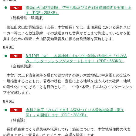
御嶽山火山防災訓練、啓発活動及び音声到達範囲調査を実施しま
す（PDF：258KB）
（総務管理・環境課）
御嶽山火山防災協議会（会長：木曽町長）では、山頂周辺における屋外スピ
ーカー等による放送訓練、その放送された音声がどこまで到達しているかを把
握するための調査、火山防災知識普及に係る啓発活動を実施します。
8月8日
8月19日（火）、木曽地域において中京圏の大学生の「住み込
み」インターンシップがスタートします！（PDF：663KB）
（企画振興課）
木曽川の上下流交流等を通じて結び付きの深い木曽地域と中京圏との交流を
一層推進するとともに、若者の移住・定住による地域を担う人材の確保・地域
の活性化につなげることを目的として、「中京×木曽」住み込みインターンシッ
プを実施します。
8月6日
令和７年度「みんなで支える森林づくり木曽地域会議（第１
回）」を開催します（PDF：288KB）
（林務課）
長野県森林づくり県民税を活用して行う施策について、木曽地域住民の代表
の皆さまからご意見をいただくため、会議を開催します。