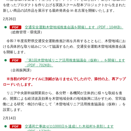
を使ったプロダクトを作り上げる実践スクール型本プロジェクトから生まれた
新しい商品の試作品を展示する最終発表会 in 名古屋を開催いたします。
2月26日
交通安全運動木曽地域推進会議を開催します（PDF：104KB）
（総務管理・環境課）
令和７年度長野県交通安全運動推進計画を共有するとともに、木曽地域にお
ける具体的な取り組みについて協議するため、交通安全運動木曽地域推進会議
を開催します。
「第1回木曽地域リニア活用推進協議会（仮称）」を開催します
（PDF：702KB）
（企画振興課）
※当初のPDFファイルに別紙がありませんでしたので、添付の上、再アップ
ロードいたします。
リニア中央新幹線開業前から、各分野・各機関が主体的に様々な取組を進
め、開業による経済波及効果を木曽地域全体の地域振興に活かすため、官民協
働による研究・検討の場として「木曽地域リニア活用推進協議会（仮称）」を
設置します。
2月14日
交通死亡事故ゼロ1000日を達成した木祖村を表彰します