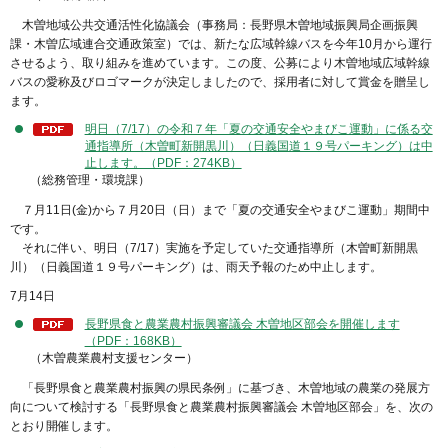
木曽地域公共交通活性化協議会（事務局：長野県木曽地域振興局企画振興
課・木曽広域連合交通政策室）では、新たな広域幹線バスを今年10月から運行
させるよう、取り組みを進めています。この度、公募により木曽地域広域幹線
バスの愛称及びロゴマークが決定しましたので、採用者に対して賞金を贈呈し
ます。
明日（7/17）の令和７年「夏の交通安全やまびこ運動」に係る交
通指導所（木曽町新開黒川）（日義国道１９号パーキング）は中
止します。（PDF：274KB）
（総務管理・環境課）
７月11日(金)から７月20日（日）まで「夏の交通安全やまびこ運動」期間中
です。
それに伴い、明日（7/17）実施を予定していた交通指導所（木曽町新開黒
川）（日義国道１９号パーキング）は、雨天予報のため中止します。
7月14日
長野県食と農業農村振興審議会 木曽地区部会を開催します
（PDF：168KB）
（木曽農業農村支援センター）
「長野県食と農業農村振興の県民条例」に基づき、木曽地域の農業の発展方
向について検討する「長野県食と農業農村振興審議会 木曽地区部会」を、次の
とおり開催します。