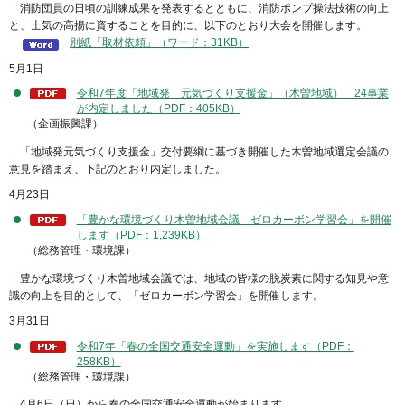
消防団員の日頃の訓練成果を発表するとともに、消防ポンプ操法技術の向上
と、士気の高揚に資することを目的に、以下のとおり大会を開催します。
別紙「取材依頼」（ワード：31KB）
5月1日
令和7年度「地域発 元気づくり支援金」（木曽地域） 24事業
が内定しました（PDF：405KB）
（企画振興課）
「地域発元気づくり支援金」交付要綱に基づき開催した木曽地域選定会議の
意見を踏まえ、下記のとおり内定しました。
4月23日
「豊かな環境づくり木曽地域会議 ゼロカーボン学習会」を開催
します（PDF：1,239KB）
（総務管理・環境課）
豊かな環境づくり木曽地域会議では、地域の皆様の脱炭素に関する知見や意
識の向上を目的として、「ゼロカーボン学習会」を開催します。
3月31日
令和7年「春の全国交通安全運動」を実施します（PDF：
258KB）
（総務管理・環境課）
4月6日（日）から春の全国交通安全運動が始まります。