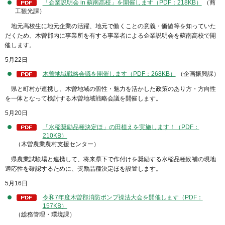
「企業説明会 in 蘇南高校」を開催します（PDF：218KB）
（商
工観光課）
地元高校生に地元企業の活躍、地元で働くことの意義・価値等を知っていた
だくため、木曽郡内に事業所を有する事業者による企業説明会を蘇南高校で開
催します。
5月22日
木曽地域戦略会議を開催します（PDF：268KB）
（企画振興課）
県と町村が連携し、木曽地域の個性・魅力を活かした政策のあり方・方向性
を一体となって検討する木曽地域戦略会議を開催します。
5月20日
「水稲奨励品種決定ほ」の田植えを実施します！（PDF：
210KB）
（木曽農業農村支援センター）
県農業試験場と連携して、将来県下で作付けを奨励する水稲品種候補の現地
適応性を確認するために、奨励品種決定ほを設置します。
5月16日
令和7年度木曽郡消防ポンプ操法大会を開催します（PDF：
157KB）
（総務管理・環境課）