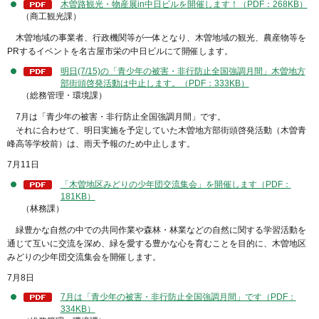
木曽路観光・物産展in中日ビルを開催します！（PDF：268KB）
（商工観光課）
木曽地域の事業者、行政機関等が一体となり、木曽地域の観光、農産物等を
PRするイベントを名古屋市栄の中日ビルにて開催します。
明日(7/15)の「青少年の被害・非行防止全国強調月間」木曽地方
部街頭啓発活動は中止します。（PDF：333KB）
（総務管理・環境課）
7月は「青少年の被害・非行防止全国強調月間」です。
それに合わせて、明日実施を予定していた木曽地方部街頭啓発活動（木曽青
峰高等学校前）は、雨天予報のため中止します。
7月11日
「木曽地区みどりの少年団交流集会」を開催します（PDF：
181KB）
（林務課）
緑豊かな自然の中での共同作業や森林・林業などの自然に関する学習活動を
通じて互いに交流を深め、緑を愛する豊かな心を育むことを目的に、木曽地区
みどりの少年団交流集会を開催します。
7月8日
7月は「青少年の被害・非行防止全国強調月間」です（PDF：
334KB）