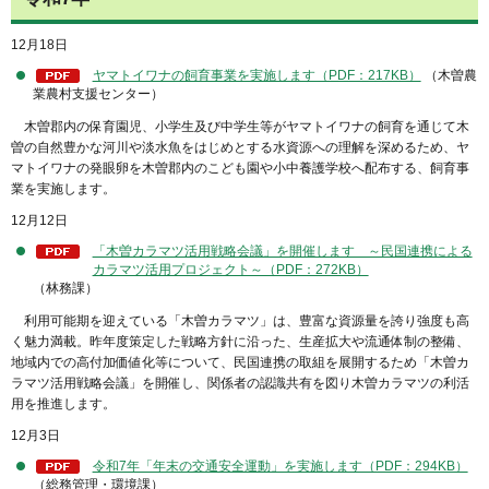
12月18日
ヤマトイワナの飼育事業を実施します（PDF：217KB）
（木曽農
業農村支援センター）
木曽郡内の保育園児、小学生及び中学生等がヤマトイワナの飼育を通じて木
曽の自然豊かな河川や淡水魚をはじめとする水資源への理解を深めるため、ヤ
マトイワナの発眼卵を木曽郡内のこども園や小中養護学校へ配布する、飼育事
業を実施します。
12月12日
「木曽カラマツ活用戦略会議」を開催します ～民国連携による
カラマツ活用プロジェクト～（PDF：272KB）
（林務課）
利用可能期を迎えている「木曽カラマツ」は、豊富な資源量を誇り強度も高
く魅力満載。昨年度策定した戦略方針に沿った、生産拡大や流通体制の整備、
地域内での高付加価値化等について、民国連携の取組を展開するため「木曽カ
ラマツ活用戦略会議」を開催し、関係者の認識共有を図り木曽カラマツの利活
用を推進します。
12月3日
令和7年「年末の交通安全運動」を実施します（PDF：294KB）
（総務管理・環境課）