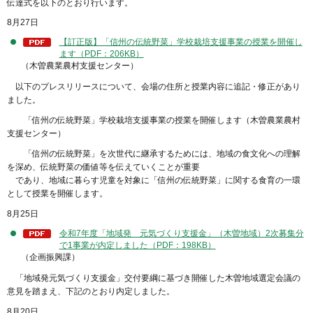
伝達式を以下のとおり行います。
8月27日
【訂正版】「信州の伝統野菜」学校栽培支援事業の授業を開催し
ます（PDF：206KB）
（木曽農業農村支援センター）
以下のプレスリリースについて、会場の住所と授業内容に追記・修正があり
ました。
「信州の伝統野菜」学校栽培支援事業の授業を開催します（木曽農業農村
支援センター）
「信州の伝統野菜」を次世代に継承するためには、地域の食文化への理解
を深め、伝統野菜の価値等を伝えていくことが重要
であり、地域に暮らす児童を対象に「信州の伝統野菜」に関する食育の一環
として授業を開催します。
8月25日
令和7年度「地域発 元気づくり支援金」（木曽地域）2次募集分
で1事業が内定しました（PDF：198KB）
（企画振興課）
「地域発元気づくり支援金」交付要綱に基づき開催した木曽地域選定会議の
意見を踏まえ、下記のとおり内定しました。
8月20日