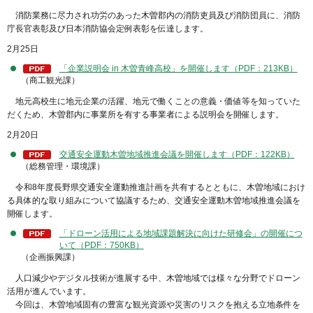
消防業務に尽力され功労のあった木曽郡内の消防吏員及び消防団員に、消防
庁長官表彰及び日本消防協会定例表彰を伝達します。
2月25日
「企業説明会 in 木曽青峰高校」を開催します（PDF：213KB）
（商工観光課）
地元高校生に地元企業の活躍、地元で働くことの意義・価値等を知っていた
だくため、木曽郡内に事業所を有する事業者による説明会を開催します。
2月20日
交通安全運動木曽地域推進会議を開催します（PDF：122KB）
（総務管理・環境課）
令和8年度長野県交通安全運動推進計画を共有するとともに、木曽地域におけ
る具体的な取り組みについて協議するため、交通安全運動木曽地域推進会議を
開催します。
「ドローン活用による地域課題解決に向けた研修会」の開催につ
いて（PDF：750KB）
（企画振興課）
人口減少やデジタル技術が進展する中、木曽地域では様々な分野でドローン
活用が進んでいます。
今回は、木曽地域固有の豊富な観光資源や災害のリスクを抱える立地条件を