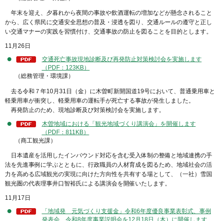
年末を迎え、夕暮れから夜間の事故や飲酒運転の増加などが懸念されること
から、広く県民に交通安全思想の普及・浸透を図り、交通ルールの遵守と正し
い交通マナーの実践を習慣付け、交通事故の防止を図ることを目的とします。
11月26日
交通死亡事故現地診断及び再発防止対策検討会を実施します
（PDF：123KB）
（総務管理・環境課）
去る令和７年10月31日（金）に木曽町新開国道19号において、普通乗用車と
軽乗用車が衝突し、軽乗用車の運転手が死亡する事故が発生しました。
再発防止のため、現地診断及び対策検討会を実施します。
木曽地域における「観光地域づくり講演会」を開催します
（PDF：811KB）
（商工観光課）
日本遺産を活用したインバウンド対応を含む受入体制の整備と地域連携の手
法を先進事例に学ぶとともに、行政職員の人材育成を図るため、地域社会の活
力を高める広域観光の実現に向けた方向性を共有する場として、（一社）雪国
観光圏の代表理事井口智裕氏による講演会を開催いたします。
11月17日
「地域発 元気づくり支援金」令和6年度優良事業表彰式、事例
発表会、令和8年度事業説明会を12月18日（木）に開催します