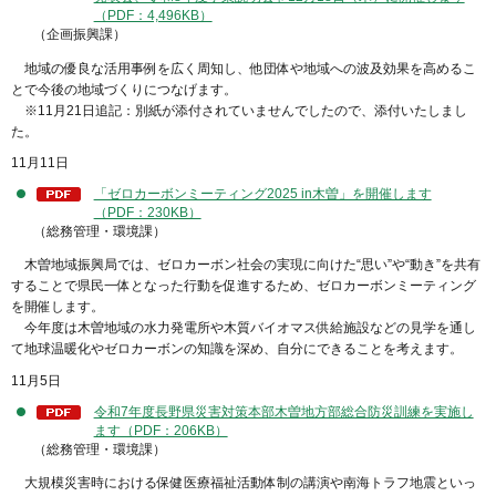
（PDF：4,496KB）
（企画振興課）
地域の優良な活用事例を広く周知し、他団体や地域への波及効果を高めるこ
とで今後の地域づくりにつなげます。
※11月21日追記：別紙が添付されていませんでしたので、添付いたしまし
た。
11月11日
「ゼロカーボンミーティング2025 in木曽」を開催します
（PDF：230KB）
（総務管理・環境課）
木曽地域振興局では、ゼロカーボン社会の実現に向けた“思い”や“動き”を共有
することで県民一体となった行動を促進するため、ゼロカーボンミーティング
を開催します。
今年度は木曽地域の水力発電所や木質バイオマス供給施設などの見学を通し
て地球温暖化やゼロカーボンの知識を深め、自分にできることを考えます。
11月5日
令和7年度長野県災害対策本部木曽地方部総合防災訓練を実施し
ます（PDF：206KB）
（総務管理・環境課）
大規模災害時における保健医療福祉活動体制の講演や南海トラフ地震といっ