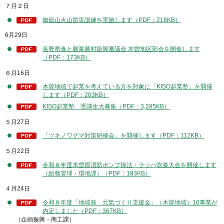
７月２日
御嶽山火山防災訓練を実施します（PDF：216KB）
6月29日
長野県食と農業農村振興審議会 木曽地区部会を開催します
（PDF：173KB）
６月16日
木曽地域で起業を考えている方を対象に「KISO起業塾」を開催
します（PDF：203KB）
KISO起業塾 受講生大募集（PDF：3,285KB）
５月27日
「ツキノワグマ対策研修会」を開催します（PDF：112KB）
５月22日
令和８年度木曽郡消防ポンプ操法・ラッパ吹奏大会を開催します
（総務管理・環境課）（PDF：183KB）
４月24日
令和８年度「地域発 元気づくり支援金」（木曽地域）16事業が
内定しました（PDF：367KB）
（企画振興・商工課）