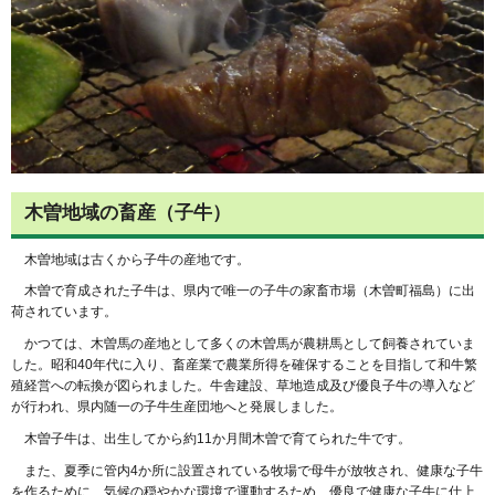
木曽地域の畜産（子牛）
木曽地域は古くから子牛の産地です。
木曽で育成された子牛は、県内で唯一の子牛の家畜市場（木曽町福島）に出
荷されています。
かつては、木曽馬の産地として多くの木曽馬が農耕馬として飼養されていま
した。昭和40年代に入り、畜産業で農業所得を確保することを目指して和牛繁
殖経営への転換が図られました。牛舎建設、草地造成及び優良子牛の導入など
が行われ、県内随一の子牛生産団地へと発展しました。
木曽子牛は、出生してから約11か月間木曽で育てられた牛です。
また、夏季に管内4か所に設置されている牧場で母牛が放牧され、健康な子牛
を作るために、気候の穏やかな環境で運動するため、優良で健康な子牛に仕上