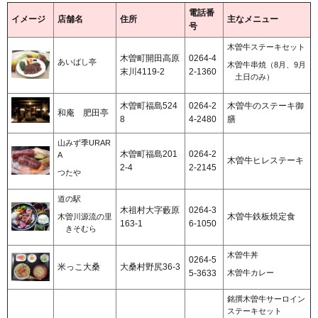
電話番
イメージ
店舗名
住所
主なメニュー
号
木曽牛ステーキセット
木曽町開田高原
0264-4
あいばし亭
木曽牛串焼（8月、9月
末川4119-2
2-1360
土日のみ
）
木曽町福島524
0264-2
木曽牛のステーキ御
和庵
肥田亭
8
4-2480
膳
山みず季URAR
木曽町福島201
0264-2
A
木曽牛ヒレステーキ
2-4
2-2145
つたや
道の駅
木祖村大字藪原
0264-3
木曽牛鉄板焼定食
木曽川源流の里
163-1
6-1050
きそむら
木曽牛丼
0264-5
米っこ大桑
大桑村野尻36-3
5-3633
木曽牛カレー
銘撰木曽牛サーロイン
ステーキセット