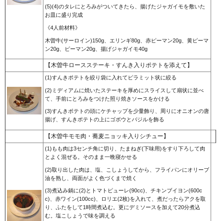
(5)(4)のタレにとろみがついてきたら、揚げたジャガイモを敷いた
お皿に盛り完成
《4人前材料》
木曽牛(サーロイン)150g、エリンギ80g、赤ピーマン20g、黄ピーマ
ン20g、ピーマン20g、揚げジャガイモ40g
【木曽牛ロースステーキ・すんき入りポテトを添えて】
(1)すんきポテトを絞り袋に入れてピラミット状に絞る
(2)ミディアムに焼いたステーキを厚めにスライスして扇状に並べ
て、手前にとろみをつけた照り焼きソースをかける
(3)すんきポテトの頭にケチャップを少量飾り、周りにオニオンの唐
揚げ、すんきポテトの上にゴボウとバジルを飾る
【木曽牛モモ肉・蕎麦ニョッキ入りシチュー】
(1)もも肉は3センチ角に切り、たまねぎ(下味用)をすり下ろして肉
とよく混ぜる。そのまま一晩寝かせる
(2)取り出した肉は、塩、こしょうしてから、フライパンにオリーブ
油を熟し、両面がよく色づくまで焼く
(3)煮込み鍋に(2)とトマトピューレ(90cc)、チキンブイヨン(600c
c)、赤ワイン(100cc)、ロリエ(2枚)を入れて、煮だったらアクを取
り、ふたをして1時間煮込む。更にデミソースを加えて20分煮込
む。塩こしょうで味を調える