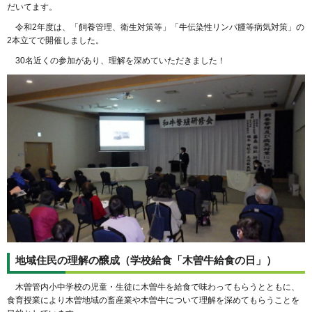
だいてます。
令和2年度は、「飼養管理、衛生対策等」「牛伝染性リンパ腫等病気対策」の
2本立てで開催しました。
30名近くの参加があり、理解を深めていただきました！
地域住民の理解の醸成（学校給食「木曽牛給食の日」）
木曽管内小中学校の児童・生徒に木曽牛を給食で味わってもらうとともに、
食育授業により木曽地域の畜産業や木曽牛について理解を深めてもらうことを