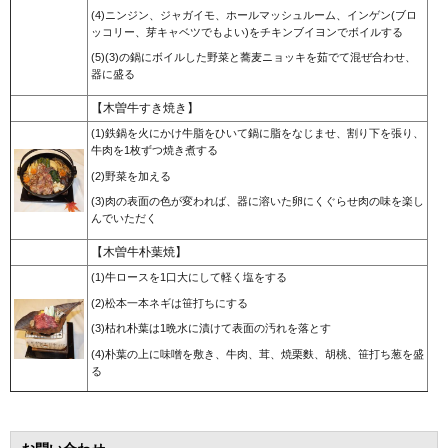
(4)ニンジン、ジャガイモ、ホールマッシュルーム、インゲン(ブロ
ッコリー、芽キャベツでもよい)をチキンブイヨンでボイルする
(5)(3)の鍋にボイルした野菜と蕎麦ニョッキを茹でて混ぜ合わせ、
器に盛る
【木曽牛すき焼き】
(1)鉄鍋を火にかけ牛脂をひいて鍋に脂をなじませ、割り下を張り、
牛肉を1枚ずつ焼き煮する
(2)野菜を加える
(3)肉の表面の色が変われば、器に溶いた卵にくぐらせ肉の味を楽し
んでいただく
【木曽牛朴葉焼】
(1)牛ロースを1口大にして軽く塩をする
(2)松本一本ネギは笹打ちにする
(3)枯れ朴葉は1晩水に漬けて表面の汚れを落とす
(4)朴葉の上に味噌を敷き、牛肉、茸、焼栗麩、胡桃、笹打ち葱を盛
る