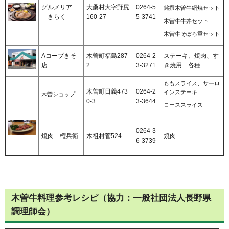
グルメリア
大桑村大字野尻
0264-5
銘撰木曽牛網焼セット
きらく
160-27
5-3741
木曽牛牛丼セット
木曽牛そぼろ重セット
Aコープきそ
木曽町福島287
0264-2
ステーキ、焼肉、す
店
2
3-3271
き焼用
各種
ももスライス、サーロ
木曽町日義473
0264-2
インステーキ
木曽ショップ
0-3
3-3644
ローススライス
0264-3
焼肉
権兵衛
木祖村菅524
焼肉
6-3739
木曽牛料理参考レシピ（協力：一般社団法人長野県
調理師会）