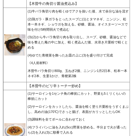
【木曽牛の角切り醤油煮込み】
(1)牛バラ角切り肉を軽くゆでアクを抜いた後、水で余分な油を流す
(2)鶏ガラ・豚ガラをとったスープに(1)とタマネギ、ニンジン、松
本一本ネギ、ショウガを加える。砂糖、醤油、オイスターソースで
味を付け5時間弱火で煮込む
(3)(2)から牛バラ角切り肉を取り出し、スープ、砂糖、醤油などで
味を整えた庵の中に加え、軽く煮込んだ後、水溶き片栗粉で軽くと
める
(4)ゆでた青梗菜を飾ったお皿の上に(3)を盛り付けて完成
《4人前材料》
木曽牛バラ角切り800g、玉ねぎ2個、ニンジン1月2日本、松本一本
ネギ2本、生姜1かけ、青梗菜2株
【木曽牛のピリ辛トーチー炒め】
(1)サーロインを1センチ角の棒状にカット、野菜も5ミリくらいの
棒状にカット
(2)サーロインをカットしたら、醤油を軽く塗り片栗粉をうすくまぶ
し、高めの油(170℃)でさっと揚げ、表面がカリッとしたらOK
(3)調味料を全てボールに合わせておく
(4)フライパンに油を入れ(5cc)野菜を炒める。半分まで火が通った
ら(2)を入れ(3)に順番で入れる