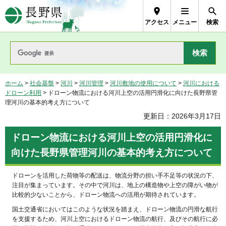
長野県Nagano Prefecture
アクセス
メニュー
検索
ホーム
>
社会基盤
>
河川
>
河川管理
>
河川敷地の使用について
>
河川における
ドローン利用
> ドローン物流における河川上空の活用円滑化に向けた長野県管
理河川の基本的考え方について
更新日：2026年3月17日
ドローン物流における河川上空の活用円滑化に
向けた長野県管理河川の基本的考え方について
ドローンを活用した荷物等の配送は、物流分野の担い手不足等の状況の下、
注目が集まっています。その中で河川は、地上の構造物や上空の障がい物が
比較的少ないことから、ドローン物流への活用が期待されています。
国土交通省においてはこのような状況を踏まえ、ドローン物流の円滑な航行
を支援するため、河川上空におけるドローン物流の航行、及びその航行に必