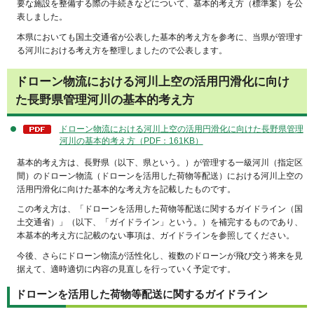
要な施設を整備する際の手続きなどについて、基本的考え方（標準案）を公
表しました。
本県においても国土交通省が公表した基本的考え方を参考に、当県が管理す
る河川における考え方を整理しましたので公表します。
ドローン物流における河川上空の活用円滑化に向け
た長野県管理河川の基本的考え方
ドローン物流における河川上空の活用円滑化に向けた長野県管理
河川の基本的考え方（PDF：161KB）
基本的考え方は、長野県（以下、県という。）が管理する一級河川（指定区
間）のドローン物流（ドローンを活用した荷物等配送）における河川上空の
活用円滑化に向けた基本的な考え方を記載したものです。
この考え方は、「ドローンを活用した荷物等配送に関するガイドライン（国
土交通省）」（以下、「ガイドライン」という。）を補完するものであり、
本基本的考え方に記載のない事項は、ガイドラインを参照してください。
今後、さらにドローン物流が活性化し、複数のドローンが飛び交う将来を見
据えて、適時適切に内容の見直しを行っていく予定です。
ドローンを活用した荷物等配送に関するガイドライン