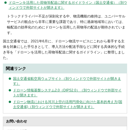
ドローンを活用した荷物等配送に関するガイドライン（国土交通省）（別ウ
ィンドウで外部サイトが開きます）
トラックドライバー不足が深刻化する中、物流機能の維持は、ユニバーサル
サービスの観点から非常に重要な課題であり、特に過疎地域等においては、
輸配送の効率化のためにドローンを活用した荷物等の配送が期待されていま
す。
国土交通省では、2021年6月に、ドローン物流サービスにこれから着手する主
体を対象にした手引きとして、導入方法や配送手段などに関する具体的な手続
き等を「ドローンを活用した荷物等配送に関するガイドライン」に整理しまし
た。
関連リンク
国土交通省航空局ウェブサイト（別ウィンドウで外部サイトが開きま
す）
ドローン情報基盤システム2.0（DIPS2.0）（別ウィンドウで外部サイ
トが開きます）
ドローン物流における河川上空の活用円滑化に向けた基本的考え方(国
土交通省)（別ウィンドウで外部サイトが開きます）
お問い合わせ