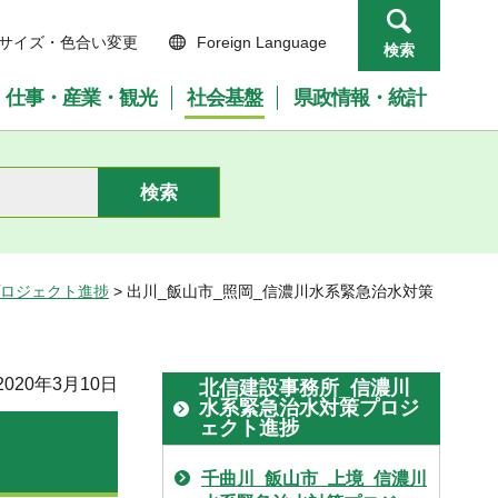
サイズ・色合い変更
Foreign Language
検索
仕事・産業・観光
社会基盤
県政情報・統計
プロジェクト進捗
> 出川_飯山市_照岡_信濃川水系緊急治水対策
020年3月10日
北信建設事務所_信濃川
水系緊急治水対策プロジ
ェクト進捗
千曲川_飯山市_上境_信濃川