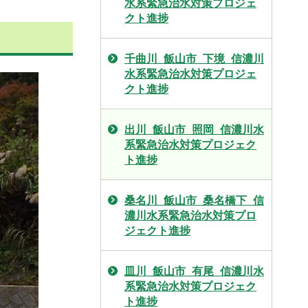
水系緊急治水対策プロジェ
クト進捗
千曲川_飯山市_下境_信濃川
水系緊急治水対策プロジェ
クト進捗
出川_飯山市_照岡_信濃川水
系緊急治水対策プロジェク
ト進捗
桑名川_飯山市_桑名橋下_信
濃川水系緊急治水対策プロ
ジェクト進捗
皿川_飯山市_有尾_信濃川水
系緊急治水対策プロジェク
ト進捗