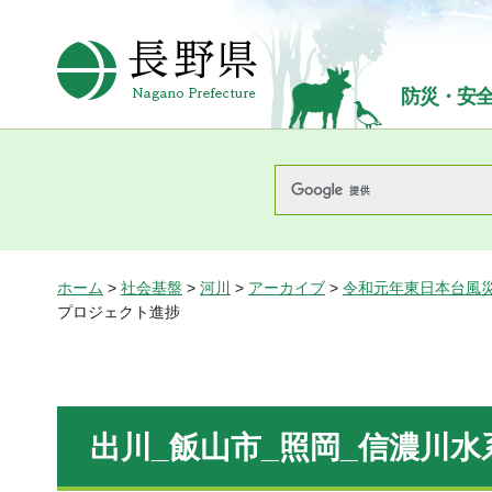
長野県Nagano Prefecture
防災・安
ホーム
>
社会基盤
>
河川
>
アーカイブ
>
令和元年東日本台風
プロジェクト進捗
出川_飯山市_照岡_信濃川