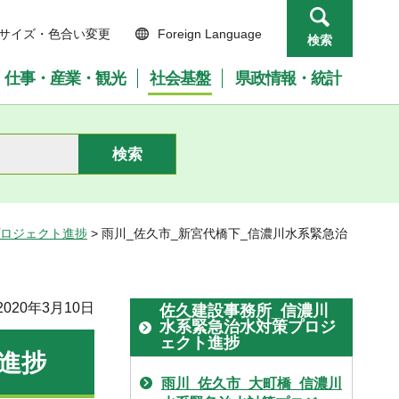
サイズ・色合い変更
Foreign Language
検索
仕事・産業・観光
社会基盤
県政情報・統計
プロジェクト進捗
> 雨川_佐久市_新宮代橋下_信濃川水系緊急治
020年3月10日
佐久建設事務所_信濃川
水系緊急治水対策プロジ
ェクト進捗
進捗
雨川_佐久市_大町橋_信濃川