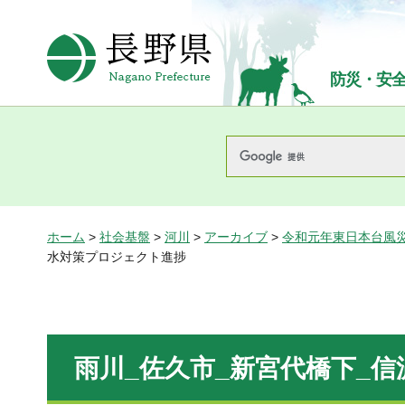
長野県Nagano Prefecture
防災・安
ホーム
>
社会基盤
>
河川
>
アーカイブ
>
令和元年東日本台風
水対策プロジェクト進捗
雨川_佐久市_新宮代橋下_