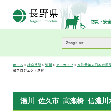
長野県Nagano Prefecture
防災・安
ホーム
>
社会基盤
>
河川
>
アーカイブ
>
令和元年東日本台風
策プロジェクト進捗
湯川_佐久市_高瀬橋_信濃