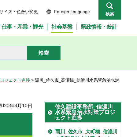
サイズ・色合い変更
Foreign Language
検索
仕事・産業・観光
社会基盤
県政情報・統計
プロジェクト進捗
> 湯川_佐久市_高瀬橋_信濃川水系緊急治水対
020年3月10日
佐久建設事務所_信濃川
水系緊急治水対策プロジ
ェクト進捗
雨川_佐久市_大町橋_信濃川