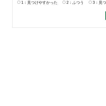
1：見つけやすかった
2：ふつう
3：見