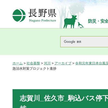
長野県Nagano Prefecture
防災・安
ホーム
>
社会基盤
>
河川
>
アーカイブ
>
令和元年東日本台風
急治水対策プロジェクト進捗
志賀川_佐久市_駒込バス停