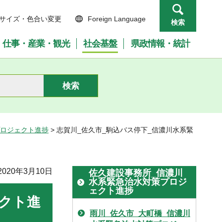
サイズ・色合い変更
Foreign Language
検索
仕事・産業・観光
社会基盤
県政情報・統計
プロジェクト進捗
> 志賀川_佐久市_駒込バス停下_信濃川水系緊
020年3月10日
佐久建設事務所_信濃川
水系緊急治水対策プロジ
ェクト進捗
ェクト進
雨川_佐久市_大町橋_信濃川