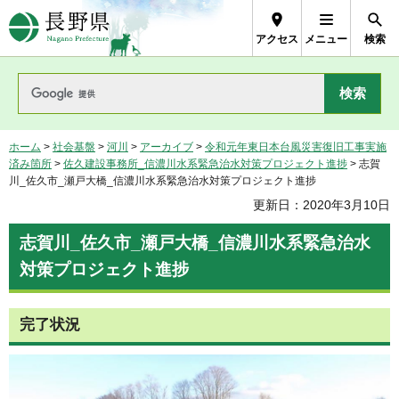
長野県Nagano Prefecture
アクセス
メニュー
検索
ホーム
>
社会基盤
>
河川
>
アーカイブ
>
令和元年東日本台風災害復旧工事実施
済み箇所
>
佐久建設事務所_信濃川水系緊急治水対策プロジェクト進捗
> 志賀
川_佐久市_瀬戸大橋_信濃川水系緊急治水対策プロジェクト進捗
更新日：2020年3月10日
志賀川_佐久市_瀬戸大橋_信濃川水系緊急治水
対策プロジェクト進捗
完了状況