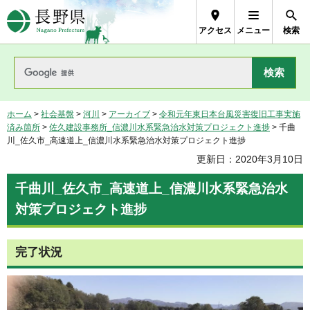
長野県Nagano Prefecture
アクセス
メニュー
検索
ホーム
>
社会基盤
>
河川
>
アーカイブ
>
令和元年東日本台風災害復旧工事実施
済み箇所
>
佐久建設事務所_信濃川水系緊急治水対策プロジェクト進捗
> 千曲
川_佐久市_高速道上_信濃川水系緊急治水対策プロジェクト進捗
更新日：2020年3月10日
千曲川_佐久市_高速道上_信濃川水系緊急治水
対策プロジェクト進捗
完了状況