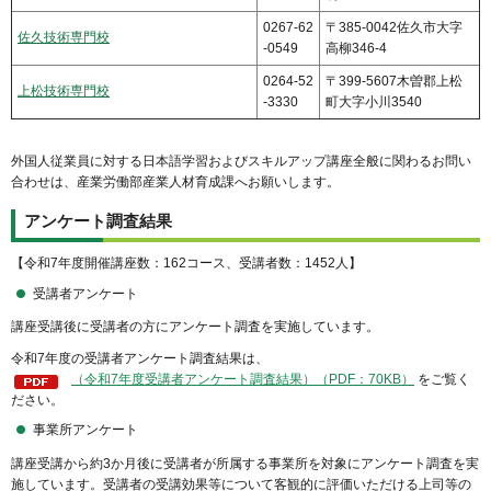
0267-62
〒385-0042佐久市大字
佐久技術専門校
-0549
高柳346-4
0264-52
〒399-5607木曽郡上松
上松技術専門校
-3330
町大字小川3540
外国人従業員に対する日本語学習およびスキルアップ講座全般に関わるお問い
合わせは、産業労働部産業人材育成課へお願いします。
アンケート調査結果
【令和7年度開催講座数：162コース、受講者数：1452人】
受講者アンケート
講座受講後に受講者の方にアンケート調査を実施しています。
令和7年度の受講者アンケート調査結果は、
（令和7年度受講者アンケート調査結果）（PDF：70KB）
をご覧く
ださい。
事業所アンケート
講座受講から約3か月後に受講者が所属する事業所を対象にアンケート調査を実
施しています。受講者の受講効果等について客観的に評価いただける上司等の