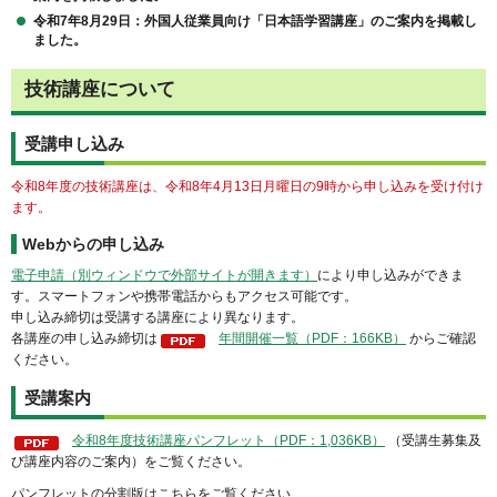
令和7年8月29日：外国人従業員向け「日本語学習講座」のご案内を掲載し
ました。
技術講座について
受講申し込み
令和8年度の技術講座は、令和8年4月13日月曜日の9時から申し込みを受け付け
ます。
Webからの申し込み
電子申請（別ウィンドウで外部サイトが開きます）
により申し込みができま
す。スマートフォンや携帯電話からもアクセス可能です。
申し込み締切は受講する講座により異なります。
各講座の申し込み締切は
年間開催一覧（PDF：166KB）
からご確認
ください。
受講案内
令和8年度技術講座パンフレット（PDF：1,036KB）
（受講生募集及
び講座内容のご案内）をご覧ください。
パンフレットの分割版はこちらをご覧ください