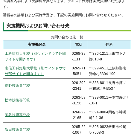
※講座内容により受講料が異なります。テキスト代等は実費負担いただきま
す。
講習会の詳細および実施予定は、下記の実施機関にお問い合わせください。
実施機関およびお問い合わせ先
お問い合わせ先一覧
実施機関名
電話
住所
工科短期大学校（別ウィンドウで外部
0268-39
〒386-1211上田市下之
サイトが開きます）
-1111
郷813-8
南信工科短期大学校（別ウィンドウで
0265-71
〒399-4511上伊那郡南
外部サイトが開きます）
-5051
箕輪村8304-190
026-292
〒388-8011長野市篠ノ
長野技術専門校
-2341
井布施五明3537
0263-58
〒399-0011松本市寿北7
松本技術専門校
-3158
-16-1
0266-22
〒394-0004岡谷市神明
岡谷技術専門校
-2165
町2-1-36
0265-22
〒395-0823飯田市松尾
飯田技術専門校
-1067
明7508-3