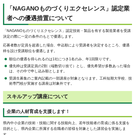
「NAGANOものづくりエクセレンス」認定業
者への優遇措置について
「NAGANOものづくりエクセレンス」認定技術・製品を有する製造業者を受講
決定の際に一定の条件のもとで優遇します。
応募者数が定員を超過した場合、申込順により受講者を決定するところ、優遇
枠を設け受講順位を優遇します。
順位の優遇を得られるのは1社につき1名のみ、年1回限りです。
優先枠は受講定員の2割（端数切り捨て）とし、優先希望が多数あった場合
は、その中で申し込み順とします。
受講生募集のご案内記載の一部講座が対象となります。工科短期大学校、技
術専門校が実施する講座は対象外です。
スキルアップ講座について
企業の人材育成を支援します！
県内中小企業の技術・技能に関する技能向上、若年技能者の育成に係る支援を
目的とし、県内企業に所属する在職者の皆様を対象とした講習会を実施しま
す。