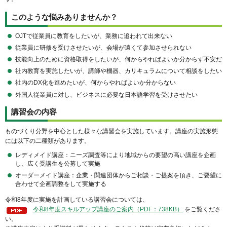
このような悩みありませんか？
OJTで従業員に教育をしたいが、業務に追われて出来ない
従業員に研修を受けさせたいが、会場が遠くて参加させられない
技能向上のために資格取得をしたいが、何からやればよいか分からず不安だ
社内教育を実施したいが、講師や機器、カリキュラムについて相談をしたい
社内のDX化を進めたいが、何からやればよいか分からない
外国人従業員に対し、ビジネスに必要な日本語学習を受けさせたい
講習会の内容
ものづくり分野を中心とした様々な講習会を実施しています。講座の実施形態
には以下の二種類があります。
レディメイド講座：ニーズ調査等により地域からの要望の高い講座を企画
し、広く受講生を公募して実施
オーダーメイド講座：企業・関連団体からご相談・ご提案を頂き、ご要望に
合わせて企画調整をして実施する
令和8年度に実施を計画している講習会については、
令和8年度スキルアップ講座のご案内（PDF：738KB）
をご覧くださ
い。