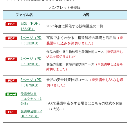
パンフレット分割版
ファイル名
内容
目次（PDF：
2025年度に開催する技術講座の一覧
166KB）
1ページ（PD
実習でよくわかる！構造解析の基礎と活用法
（※
F：132KB）
受講申し込みを締切りました）
食品の衛生微生物検査と殺菌技術コース
（※受講申し
込みを締切りました）
2ページ（PD
F：165KB）
食品の官能・食感評価技術コース
（※受講申し込みを
締切りました）
3ページ（PD
食品の安全対策技術コース
（※受講申し込みを締
F：679KB）
切りました）
受講申込書
（エクセル：1
FAXで受講申込をする場合はこちらの様式をお使
9KB）
いください
受講申込書（P
DF：73KB）