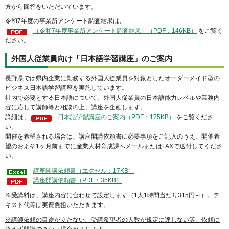
方から回答をいただいています。
令和7年度の事業所アンケート調査結果は、
（令和7年度事業所アンケート調査結果）（PDF：146KB）
をご覧く
ださい。
外国人従業員向け「日本語学習講座」のご案内
長野県では県内企業に勤務する外国人従業員を対象としたオーダーメイド型の
ビジネス日本語学習講座を実施しています。
社内で必要とする日本語について、外国人従業員の日本語能力レベルや業務内
容に応じて講師等と相談の上、講座を企画します。
詳細は、
日本語学習講座のご案内（PDF：175KB）
をご覧くださ
い。
開催を希望される場合は、講座開講依頼書に必要事項をご記入のうえ、開催希
望のおよそ1ヶ月前までに産業人材育成課へメールまたはFAXで送付してくださ
い。
講座開講依頼書（エクセル：17KB）
講座開講依頼書（PDF：35KB）
※受講料は、講座内容に合わせて設定します（1人1時間当たり315円～）。テ
キスト代等は実費負担いただきます。
※講師依頼の目途が立たない、受講希望者の人数が規定に達しない等、依頼に