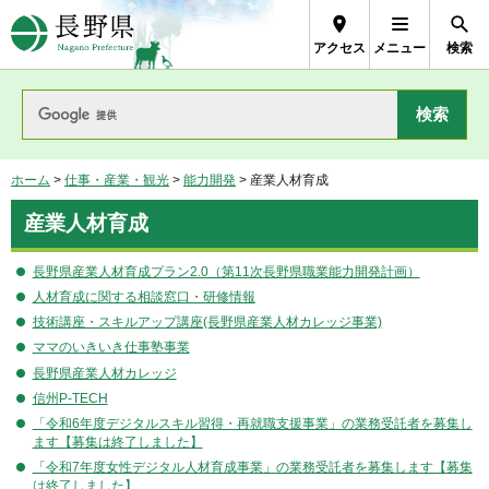
長野県Nagano Prefecture
アクセス
メニュー
検索
ホーム
>
仕事・産業・観光
>
能力開発
> 産業人材育成
産業人材育成
長野県産業人材育成プラン2.0（第11次長野県職業能力開発計画）
人材育成に関する相談窓口・研修情報
技術講座・スキルアップ講座(長野県産業人材カレッジ事業)
ママのいきいき仕事塾事業
長野県産業人材カレッジ
信州P-TECH
「令和6年度デジタルスキル習得・再就職支援事業」の業務受託者を募集し
ます【募集は終了しました】
「令和7年度女性デジタル人材育成事業」の業務受託者を募集します【募集
は終了しました】