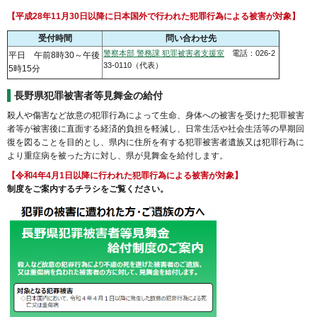
【平成28年11月30日以降に日本国外で行われた犯罪行為による被害が対象】
受付時間
問い合わせ先
警察本部 警務課 犯罪被害者支援室
電話：026-2
平日 午前8時30～午後
33-0110（代表）
5時15分
長野県犯罪被害者等見舞金の給付
殺人や傷害など故意の犯罪行為によって生命、身体への被害を受けた犯罪被害
者等が被害後に直面する経済的負担を軽減し、日常生活や社会生活等の早期回
復を図ることを目的とし、県内に住所を有する犯罪被害者遺族又は犯罪行為に
より重症病を被った方に対し、県が見舞金を給付します。
【令和4年4月1日以降に行われた犯罪行為による被害が対象】
制度をご案内するチラシをご覧ください。