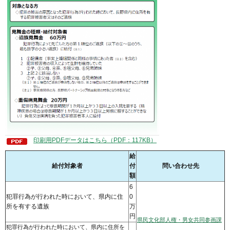
印刷用PDFデータはこちら（PDF：117KB）
給
給付対象者
付
問い合わせ先
額
6
犯罪行為が行われた時において、県内に住
0
所を有する遺族
万
円
県民文化部人権・男女共同参画課
犯罪行為が行われた時において、県内に住所を