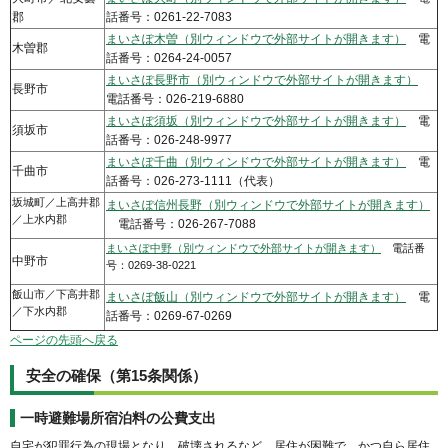
郡
話番号：0261-22-7083
まいさぽ木曽（別ウィンドウで外部サイトが開きます）
電
木曽郡
話番号：0264-24-0057
まいさぽ長野市（別ウィンドウで外部サイトが開きます）
長野市
電話番号：026-219-6880
まいさぽ須坂（別ウィンドウで外部サイトが開きます）
電
須坂市
話番号：026-248-9977
まいさぽ千曲（別ウィンドウで外部サイトが開きます）
電
千曲市
話番号：026-273-1111（代表）
坂城町／上高井郡
まいさぽ信州長野（別ウィンドウで外部サイトが開きます）
／上水内郡
電話番号：026-267-7088
まいさぽ中野（別ウィンドウで外部サイトが開きます）
電話番
中野市
号：0269-38-0221
飯山市／下高井郡
まいさぽ飯山（別ウィンドウで外部サイトが開きます）
電
／下水内郡
話番号：0269-67-0269
ページの先頭へ戻る
安全の確保（第15条関係）
一時避難場所宿泊料の公費支出
自宅が犯罪行為の現場となり、破壊されるなど、居住が困難で、かつ自ら居住