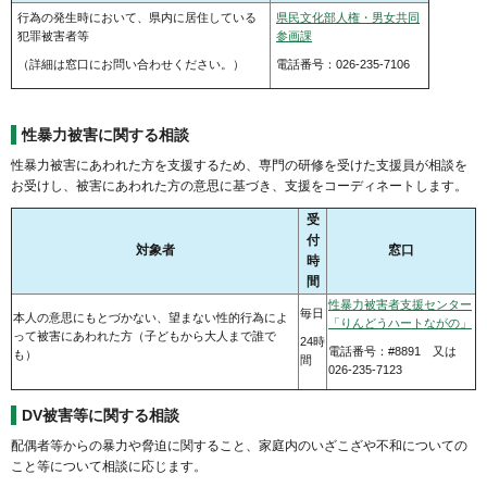
行為の発生時において、県内に居住している
県民文化部人権・男女共同
犯罪被害者等
参画課
（詳細は窓口にお問い合わせください。）
電話番号：026-235-7106
性暴力被害に関する相談
性暴力被害にあわれた方を支援するため、専門の研修を受けた支援員が相談を
お受けし、被害にあわれた方の意思に基づき、支援をコーディネートします。
受
付
対象者
窓口
時
間
性暴力被害者支援センター
毎日
本人の意思にもとづかない、望まない性的行為によ
「りんどうハートながの」
って被害にあわれた方（子どもから大人まで誰で
24時
電話番号：#8891 又は
も）
間
026-235-7123
DV被害等に関する相談
配偶者等からの暴力や脅迫に関すること、家庭内のいざこざや不和についての
こと等について相談に応じます。