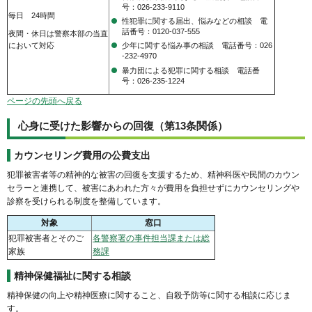
号：026-233-9110
毎日 24時間
性犯罪に関する届出、悩みなどの相談 電
話番号：0120-037-555
夜間・休日は警察本部の当直
において対応
少年に関する悩み事の相談 電話番号：026
-232-4970
暴力団による犯罪に関する相談 電話番
号：026-235-1224
ページの先頭へ戻る
心身に受けた影響からの回復（第13条関係）
カウンセリング費用の公費支出
犯罪被害者等の精神的な被害の回復を支援するため、精神科医や民間のカウン
セラーと連携して、被害にあわれた方々が費用を負担せずにカウンセリングや
診察を受けられる制度を整備しています。
対象
窓口
犯罪被害者とそのご
各警察署の事件担当課または総
家族
務課
精神保健福祉に関する相談
精神保健の向上や精神医療に関すること、自殺予防等に関する相談に応じま
す。