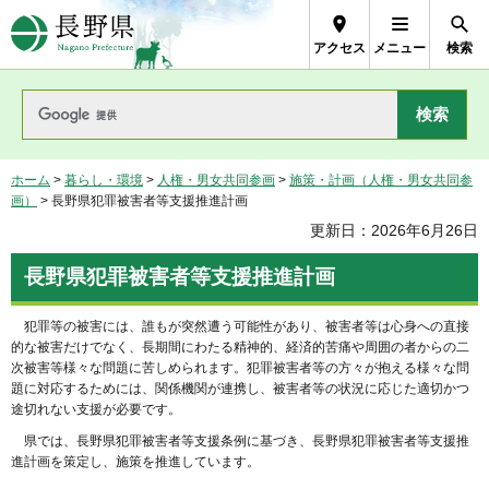
長野県Nagano Prefecture
アクセス
メニュー
検索
ホーム
>
暮らし・環境
>
人権・男女共同参画
>
施策・計画（人権・男女共同参
画）
> 長野県犯罪被害者等支援推進計画
更新日：2026年6月26日
長野県犯罪被害者等支援推進計画
犯罪等の被害には、誰もが突然遭う可能性があり、被害者等は心身への直接
的な被害だけでなく、長期間にわたる精神的、経済的苦痛や周囲の者からの二
次被害等様々な問題に苦しめられます。犯罪被害者等の方々が抱える様々な問
題に対応するためには、関係機関が連携し、被害者等の状況に応じた適切かつ
途切れない支援が必要です。
県では、長野県犯罪被害者等支援条例に基づき、長野県犯罪被害者等支援推
進計画を策定し、施策を推進しています。