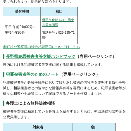
受けられるよう、総合的な対応を行います。
受付時間
窓口
県民文化部人権・男女
共同参画課
平日 午前9時00分～
午後4時30分
電話番号：026-235-71
06
市町村や警察等の総合相談窓口についてはこちら
長野県犯罪被害者等支援ハンドブック
（専用ページリンク）
県内における犯罪被害者等支援に関する情報を掲載しています。
犯罪被害者等のためのノート
（専用ページリンク）
犯罪被害者等が各種手続等において繰り返し被害の内容等を説明する負担を軽
減し、相談担当者との速やかな情報共有等を容易にするため、犯罪被害者等が
様々な相談や手続等について記録できるノートを作成しました。
弁護士による無料法律相談
被害者等支援に精通している弁護士を紹介するとともに、初回法律相談料金を
公費負担します。
対象者
窓口