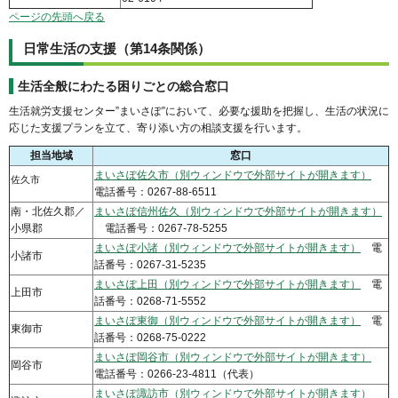
ページの先頭へ戻る
日常生活の支援（第14条関係）
生活全般にわたる困りごとの総合窓口
生活就労支援センター”まいさぽ”において、必要な援助を把握し、生活の状況に
応じた支援プランを立て、寄り添い方の相談支援を行います。
担当地域
窓口
まいさぽ佐久市（別ウィンドウで外部サイトが開きます）
佐久市
電話番号：0267-88-6511
南・北佐久郡／
まいさぽ信州佐久（別ウィンドウで外部サイトが開きます）
小県郡
電話番号：0267-78-5255
まいさぽ小諸（別ウィンドウで外部サイトが開きます）
電
小諸市
話番号：0267-31-5235
まいさぽ上田（別ウィンドウで外部サイトが開きます）
電
上田市
話番号：0268-71-5552
まいさぽ東御（別ウィンドウで外部サイトが開きます）
電
東御市
話番号：0268-75-0222
まいさぽ岡谷市（別ウィンドウで外部サイトが開きます）
岡谷市
電話番号：0266-23-4811（代表）
まいさぽ諏訪市（別ウィンドウで外部サイトが開きます）