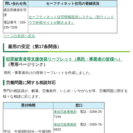
問い合わせ先
セーフティネット住宅の登録状況
建設部建築住宅
課
セーフティネット住宅情報提供システム（別ウィンド
ウで外部サイトが開きます）
電話番号：026-
235-7339
ページの先頭へ戻る
雇用の安定（第17条関係）
犯罪被害者等支援啓発リーフレット（県民・事業者の皆様へ）
（専用ページリンク）
県民・事業者向けの啓発リーフレットを作成しました。
労働問題に関する相談対応
専門の相談員が、解雇、労働条件、いじめ・いやがらせ等、労働問題に関する
様々な相談に応じます。
受付時間
窓口
東信労政事務所
電話：0268-25-
7144
南信労政事務所
電話：0265-76-
6833
平日 午前8時30分～午後5時