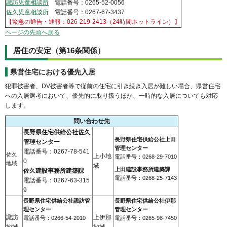
諏訪児童相談所
電話番号：0265-52-0056
佐久児童相談所
電話番号：0267-67-3437
【緊急の通告・通報：026-219-2413（24時間ホットライン）】
ページの先頭へ戻る
居住の安定（第16条関係）
県営住宅における優先入居
犯罪被害者、DV被害者等で従前の住宅に引き続き入居が難しい場合、県営住宅
への入居選考において、優先的に取り扱うほか、一時的な入居についても対応
します。
問い合わせ先
長野県住宅供給公社佐久
長野県住宅供給公社上田
管理センター
管理センター
電話番号：0267-78-541
佐久
上小地
電話番号：0268-29-7010
0
地域
域
上田建設事務所建築課
佐久建設事務所建築課
電話番号：0268-25-7143
電話番号：0267-63-315
9
長野県住宅供給公社諏訪管
長野県住宅供給公社伊那
理センター
管理センター
諏訪
上伊那
電話番号：0266-54-2010
電話番号：0265-98-7450
地域
地域