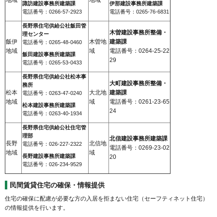
諏訪建設事務所建築課
伊那建設事務所建築課
電話番号：0266-57-2923
電話番号：0265-76-6831
長野県住宅供給公社飯田管
木曽建設事務所整備・
理センター
飯伊
木曽地
建築課
電話番号：0265-48-0460
地域
域
電話番号：0264-25-22
飯田建設事務所建築課
29
電話番号：0265-53-0433
長野県住宅供給公社松本事
大町建設事務所整備・
務所
松本
大北地
建築課
電話番号：0263-47-0240
地域
域
電話番号：0261-23-65
松本建設事務所建築課
24
電話番号：0263-40-1934
長野県住宅供給公社住宅管
理部
北信建設事務所建築課
長野
北信地
電話番号：026-227-2322
電話番号：0269-23-02
地域
域
長野建設事務所建築課
20
電話番号：026-234-9529
民間賃貸住宅の確保・情報提供
住宅の確保に配慮が必要な方の入居を拒まない住宅（セーフティネット住宅）
の情報提供を行います。