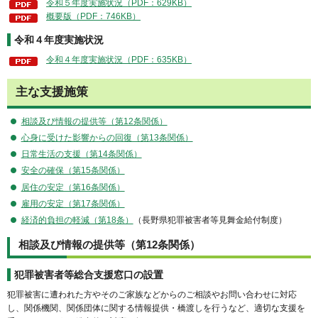
令和５年度実施状況（PDF：629KB）
概要版（PDF：746KB）
令和４年度実施状況
令和４年度実施状況（PDF：635KB）
主な支援施策
相談及び情報の提供等（第12条関係）
心身に受けた影響からの回復（第13条関係）
日常生活の支援（第14条関係）
安全の確保（第15条関係）
居住の安定（第16条関係）
雇用の安定（第17条関係）
経済的負担の軽減（第18条）
（長野県犯罪被害者等見舞金給付制度）
相談及び情報の提供等（第12条関係）
犯罪被害者等総合支援窓口の設置
犯罪被害に遭われた方やそのご家族などからのご相談やお問い合わせに対応
し、関係機関、関係団体に関する情報提供・橋渡しを行うなど、適切な支援を