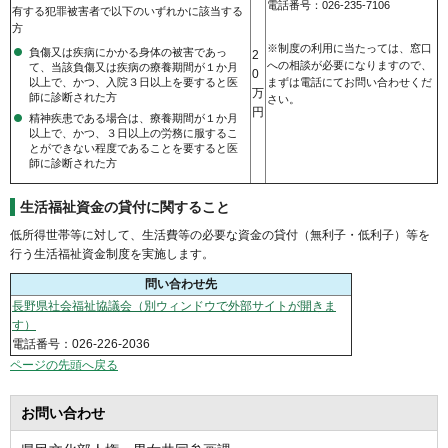
電話番号：026-235-7106
有する犯罪被害者で以下のいずれかに該当する
方
※制度の利用に当たっては、窓口
負傷又は疾病にかかる身体の被害であっ
2
への相談が必要になりますので、
て、当該負傷又は疾病の療養期間が１か月
0
まずは電話にてお問い合わせくだ
以上で、かつ、入院３日以上を要すると医
万
師に診断された方
さい。
円
精神疾患である場合は、療養期間が１か月
以上で、かつ、３日以上の労務に服するこ
とができない程度であることを要すると医
師に診断された方
生活福祉資金の貸付に関すること
低所得世帯等に対して、生活費等の必要な資金の貸付（無利子・低利子）等を
行う生活福祉資金制度を実施します。
問い合わせ先
長野県社会福祉協議会（別ウィンドウで外部サイトが開きま
す）
電話番号：026-226-2036
ページの先頭へ戻る
お問い合わせ