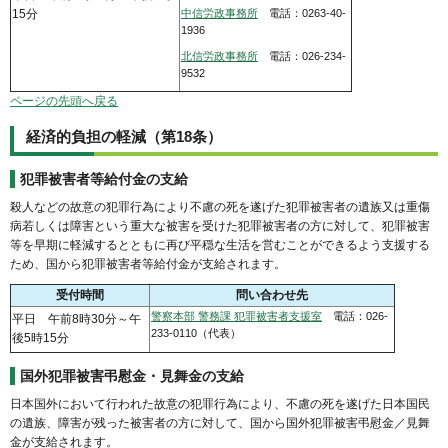
15分
中信労政事務所
電話：0263-40-
1936
北信労政事務所
電話：026-234-
9532
ページの先頭へ戻る
経済的負担の軽減（第18条）
犯罪被害者等給付金の支給
殺人などの故意の犯罪行為により不慮の死を遂げた犯罪被害者の遺族又は重傷
病若しくは障害という重大な被害を受けた犯罪被害者の方に対して、犯罪被害
等を早期に軽減するとともに再び平穏な生活を営むことができるよう支援する
ため、国から犯罪被害者等給付金が支給されます。
受付時間
問い合わせ先
警察本部 警務課 犯罪被害者支援室
電話：026-
平日 午前8時30分～午
233-0110（代表）
後5時15分
国外犯罪被害弔慰金・見舞金の支給
日本国外において行われた故意の犯罪行為により、不慮の死を遂げた日本国民
の遺族、障害が残った被害者の方に対して、国から国外犯罪被害弔慰金／見舞
金が支給されます。