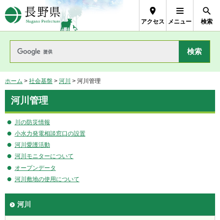
長野県Nagano Prefecture
アクセス
メニュー
検索
ホーム
>
社会基盤
>
河川
> 河川管理
河川管理
川の防災情報
小水力発電相談窓口の設置
河川愛護活動
河川モニターについて
オープンデータ
河川敷地の使用について
河川