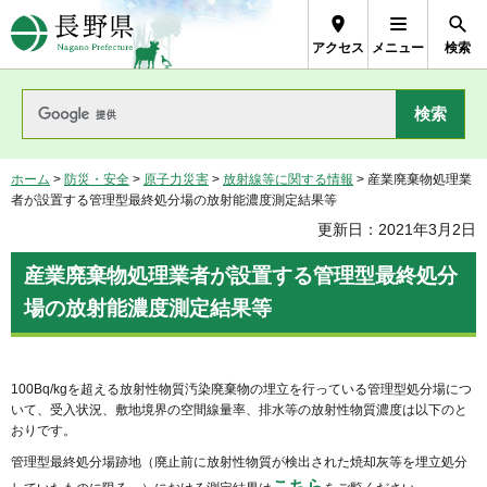
長野県Nagano Prefecture
アクセス
メニュー
検索
ホーム
>
防災・安全
>
原子力災害
>
放射線等に関する情報
> 産業廃棄物処理業
者が設置する管理型最終処分場の放射能濃度測定結果等
更新日：2021年3月2日
産業廃棄物処理業者が設置する管理型最終処分
場の放射能濃度測定結果等
100Bq/kgを超える放射性物質汚染廃棄物の埋立を行っている管理型処分場につ
いて、受入状況、敷地境界の空間線量率、排水等の放射性物質濃度は以下のと
おりです。
管理型最終処分場跡地（廃止前に放射性物質が検出された焼却灰等を埋立処分
こちら