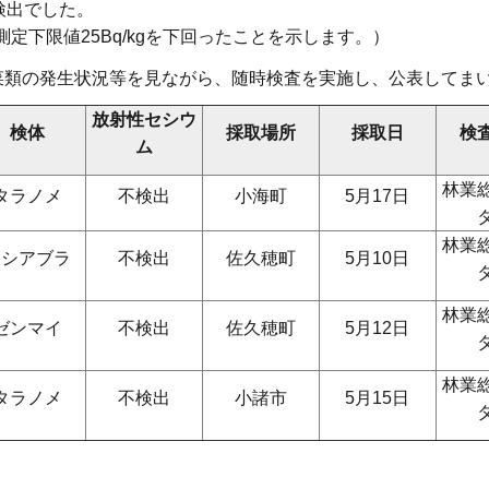
検出でした。
測定下限値25Bq/kgを下回ったことを示します。）
菜類の発生状況等を見ながら、随時検査を実施し、公表してま
放射性セシウ
検体
採取場所
採取日
検
ム
林業
タラノメ
不検出
小海町
5月17日
林業
コシアブラ
不検出
佐久穂町
5月10日
林業
ゼンマイ
不検出
佐久穂町
5月12日
林業
タラノメ
不検出
小諸市
5月15日