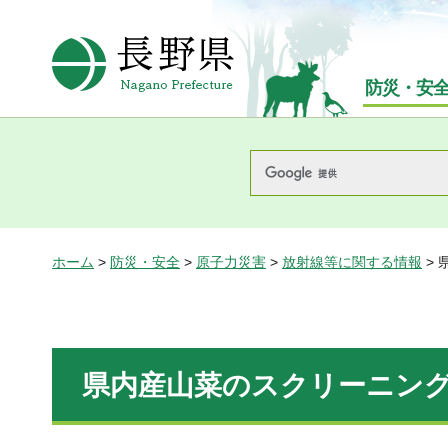
長野県Nagano Prefecture
防災・安
ホーム
>
防災・安全
>
原子力災害
>
放射線等に関する情報
>
県内産山菜のスクリーニング