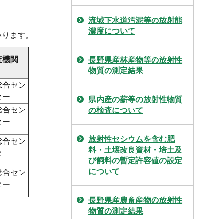
流域下水道汚泥等の放射能
濃度について
いります。
査機関
長野県産林産物等の放射性
物質の測定結果
総合セン
ター
県内産の薪等の放射性物質
総合セン
の検査について
ター
放射性セシウムを含む肥
総合セン
料・土壌改良資材・培土及
ター
び飼料の暫定許容値の設定
について
総合セン
ター
長野県産農畜産物の放射性
物質の測定結果