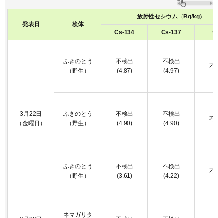
放射性セシウム（Bq/kg）
発表日
検体
Cs-134
Cs-137
合
ふきのとう
不検出
不検出
不
（野生）
(4.87)
(4.97)
3月22日
ふきのとう
不検出
不検出
不
（金曜日）
（野生）
(4.90)
(4.90)
ふきのとう
不検出
不検出
不
（野生）
(3.61)
(4.22)
ネマガリタ