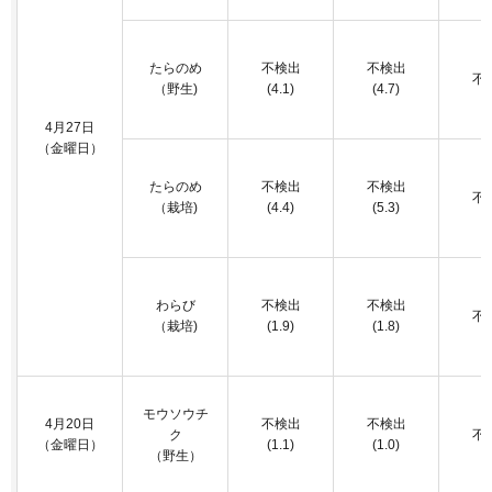
たらのめ
不検出
不検出
不
（野生)
(4.1)
(4.7)
4月27日
（金曜日）
たらのめ
不検出
不検出
不
（栽培)
(4.4)
(5.3)
わらび
不検出
不検出
不
（栽培)
(1.9)
(1.8)
モウソウチ
4月20日
不検出
不検出
ク
不
（金曜日）
(1.1)
(1.0)
（野生）