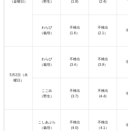
（金曜日）
（野生）
(1.8)
(2.4)
わらび
不検出
不検出
不
（栽培）
(1.6）
(2.1）
わらび
不検出
不検出
不
（栽培）
(3.4）
(3.9）
5月2日（水
曜日）
こごみ
不検出
不検出
不
（野生）
(3.7)
(4.4)
こしあぶら
不検出
不検出
不
（栽培）
(4.0)
（4.1）