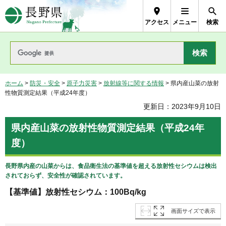
長野県Nagano Prefecture
アクセス
メニュー
検索
ホーム
>
防災・安全
>
原子力災害
>
放射線等に関する情報
> 県内産山菜の放射
性物質測定結果（平成24年度）
更新日：2023年9月10日
県内産山菜の放射性物質測定結果（平成24年
度）
長野県内産の山菜からは、食品衛生法の基準値を超える放射性セシウムは検出
されておらず、安全性が確認されています。
【基準値】放射性セシウム：100Bq/kg
画面サイズで表示