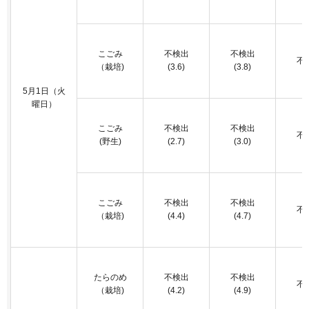
こごみ
不検出
不検出
不
（栽培)
(3.6)
(3.8)
5月1日（火
曜日）
こごみ
不検出
不検出
不
(野生)
(2.7)
(3.0)
こごみ
不検出
不検出
不
（栽培)
(4.4)
(4.7)
たらのめ
不検出
不検出
不
（栽培)
(4.2)
(4.9)