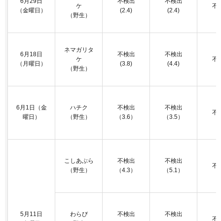
6月29日
不検出
不検出
ケ
不
（金曜日）
(2.4)
(2.4)
（野生）
ネマガリタ
6月18日
不検出
不検出
ケ
不
（月曜日）
(3.8)
(4.4)
（野生）
6月1日（金
ハチク
不検出
不検出
不
曜日）
（野生）
（3.6）
（3.5）
こしあぶら
不検出
不検出
不
（野生）
（4.3）
（5.1）
5月11日
わらび
不検出
不検出
不