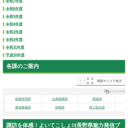
令和7年度
令和6年度
令和5年度
令和4年度
令和3年度
令和2年度
令和元年度
平成30年度
各課のご案内
画面サイズで表示
総務管理課
企画振興課
環境課
農地整備課
林務課
商工観光課
諏訪を体感！よいてこしょ!!(長野県魅力発信ブ