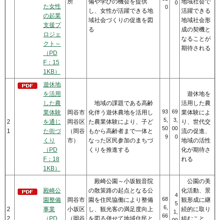
所
備や学びの機会を提供
地域社会で
0
た女性
0
し、女性が活躍できる地
活躍できる
の起業
域社会づくりの促進を図
地域社会形
支援プ
る
成の契機と
ロジェ
なることが
クト～
期待される
（PD
F：15
1KB）
遊休地
を活用
遊休地を
した農
地域の課題である高齢
活用した農
93
69
業体験
岡谷市
化伴う遊休農地を活用し
業体験によ
5,
3,
2
を通じ
岡谷区
た農業体験により、子ど
り、世代交
50
00
1
た街づ
（岡谷
もから高齢者まで一体と
流の促進、
9
0
くり
市）
なった区民参加のまちづ
地域の活性
（PD
くりを推進する
化が期待さ
F：18
れる
1KB）
殿崎公園～小坂観音院
公園の美
殿崎公
の散策路の起点となる公
化活動、景
4
68
園整備
岡谷市
園を住民協働により整備
観形成に継
5
6,
2
事業
小坂区
し、観光客の満足度向上
続的に取り
1,
66
2
（PD
（岡谷
を図る併せて地域住民と
組むこと
00