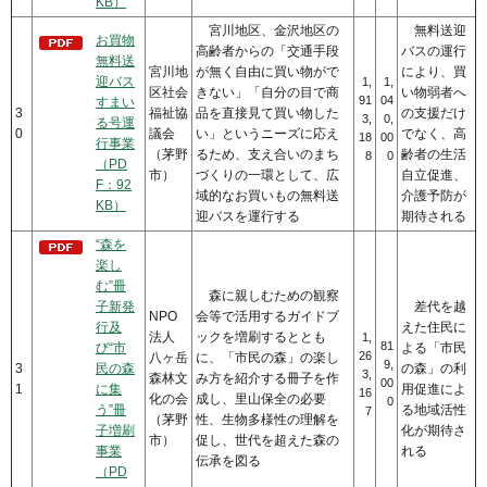
KB）
宮川地区、金沢地区の
無料送迎
お買物
高齢者からの「交通手段
バスの運行
無料送
宮川地
が無く自由に買い物がで
により、買
迎バス
1,
1,
区社会
きない」「自分の目で商
い物弱者へ
91
04
すまい
3
福祉協
品を直接見て買い物した
の支援だけ
3,
0,
る号運
0
議会
い」というニーズに応え
でなく、高
18
00
行事業
（茅野
るため、支え合いのまち
齢者の生活
8
0
（PD
市）
づくりの一環として、広
自立促進、
F：92
域的なお買いもの無料送
介護予防が
KB）
迎バスを運行する
期待される
“森を
楽し
む”冊
森に親しむための観察
子新発
差代を越
NPO
会等で活用するガイドブ
行及
えた住民に
法人
ックを増刷するととも
1,
81
び“市
よる「市民
26
八ヶ岳
に、「市民の森」の楽し
9,
3
民の森
の森」の利
3,
森林文
み方を紹介する冊子を作
00
1
に集
用促進によ
16
化の会
成し、里山保全の必要
0
う”冊
る地域活性
7
（茅野
性、生物多様性の理解を
子増刷
化が期待さ
市）
促し、世代を超えた森の
事業
れる
伝承を図る
（PD