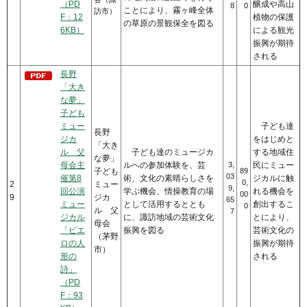
（PD
醸成や高山
8
0
ことにより、霧ヶ峰全体
訪市）
F：12
植物の保護
の草原の景観保全を図る
6KB）
による観光
振興が期待
される
長野
「大き
な夢」
子ども
ミュー
子ども達
長野
ジカ
をはじめと
「大き
ル 父
子ども達のミュージカ
する地域住
な夢」
母会主
ルへの参加体験を、芸
3,
民にミュー
子ども
89
03
催第8
術、文化の素晴らしさを
ジカルに触
0,
2
ミュー
9,
回公演
学ぶ機会、情操教育の場
れる機会を
00
9
ジカ
65
ミュー
として活用するととも
創出するこ
0
ル 父
7
ジカル
に、諏訪地域の芸術文化
とにより、
母会
「ピエ
振興を図る
芸術文化の
（茅野
ロの人
振興が期待
市）
形の
される
詩」
（PD
F：93