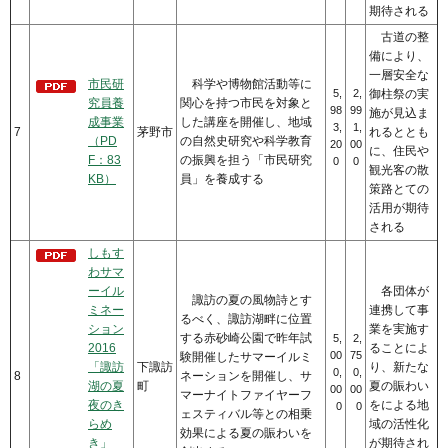
期待される
古道の整
備により、
一層安全な
市民研
科学や博物館活動等に
5,
2,
御柱祭の実
究員養
関心を持つ市民を対象と
98
99
施が見込ま
成事業
した講座を開催し、地域
3,
1,
7
茅野市
れるととも
（PD
の自然史研究や科学教育
20
00
に、住民や
F：83
の振興を担う「市民研究
0
0
観光客の散
KB）
員」を養成する
策路とての
活用が期待
される
しもす
わサマ
ーイル
各団体が
諏訪の夏の風物詩とす
ミネー
連携して事
るべく、諏訪湖畔に位置
ション
業を実施す
する赤砂崎公園で昨年試
5,
2,
2016
ることによ
00
75
験開催したサマーイルミ
「諏訪
下諏訪
り、新たな
0,
0,
8
ネーションを開催し、サ
湖の夏
町
夏の賑わい
00
00
マーナイトファイヤーフ
夜のき
をによる地
0
0
ェスティバル等との相乗
らめ
域の活性化
効果による夏の賑わいを
き」
が期待され