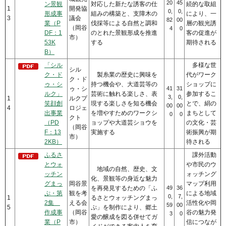
20
45
ン景観
対応した新たな誘客の仕
続的な取組
1
開発協
0,
0,
形成事
組みの構築と、支障木の
により、一
3
議会
82
00
業（P
伐採等による自然と調和
層の観光誘
（岡谷
4
0
DF：1
のとれた景観形成を推進
客の促進が
市）
53K
する
期待される
B）
「シル
多様な世
シル
ク・ド
製糸業の歴史に興味を
代がワーク
ク・ド
ゥ・シ
持つ機会や、大道芸等の
ショップに
ゥ・シ
41
31
ルク」
芸術に触れる楽しさ、表
参加するこ
3,
0,
1
ルクプ
笑顔創
現する楽しさを知る機会
とで、絹の
00
00
4
ロジェ
出事業
を増やすためのワークシ
まちとして
0
0
クト
（PD
ョップや大道芸ショウを
の文化・芸
（岡谷
F：13
実施する
術振興が期
市）
2KB）
待される
ふるさ
課外活動
とウォ
や市民のウ
地域の自然、歴史、文
ッチン
ォッチング
化、景観等の身近な魅力
グまっ
岡谷景
マップ利用
を再発見するための「ふ
49
36
ぷ・第
観を考
による地域
0,
7,
1
るさとウォッチングまっ
2集
える会
活性化や岡
59
00
5
ぷ」を制作により、郷土
作成事
（岡谷
谷の魅力発
3
0
愛の醸成を図る併せてガ
業（P
市）
信につなが