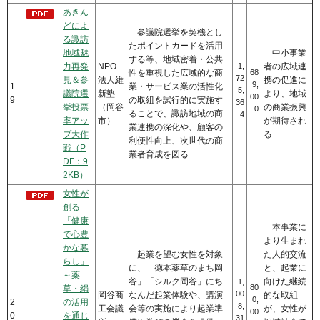
あきん
どによ
参議院選挙を契機とし
る諏訪
たポイントカードを活用
地域魅
中小事業
する等、地域密着・公共
力再発
NPO
1,
者の広域連
性を重視した広域的な商
68
72
見＆参
法人維
携の促進に
9,
1
業・サービス業の活性化
5,
議院選
新塾
より、地域
00
9
の取組を試行的に実施す
36
挙投票
（岡谷
の商業振興
0
ることで、諏訪地域の商
4
率アッ
市）
が期待され
業連携の深化や、顧客の
プ大作
る
利便性向上、次世代の商
戦（P
業者育成を図る
DF：9
2KB）
女性が
創る
「健康
本事業に
で心豊
より生まれ
かな暮
起業を望む女性を対象
た人的交流
らし」
に、「徳本薬草のまち岡
と、起業に
～薬
谷」「シルク岡谷」にち
向けた継続
1,
80
草・絹
00
岡谷商
なんだ起業体験や、講演
的な取組
0,
2
の活用
8,
工会議
会等の実施により起業準
が、女性が
00
0
を通じ
31