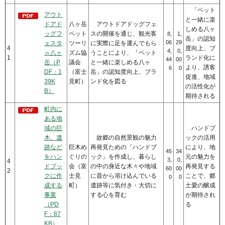
「ペット
アウト
と一緒に楽
ドアド
八ヶ岳
アウトドアドッグフェ
しめる八ヶ
ッグフ
ペット
スの開催を通じ、観光客
8,
1,
岳」の認知
06
29
ェスタ
ツーリ
に実際に足を運んでもら
4
度向上、ブ
4,
0,
㏌八ヶ
ズム協
うことにより、「ペット
1
ランド化に
44
00
岳（P
議会
と一緒に楽しめる八ヶ
より、誘客
6
0
DF：1
（富士
岳」の認知度向上、ブラ
促進、地域
39K
見町）
ンド化を図る
の活性化が
B）
期待される
町内に
ある地
域の巨
ハンドブ
木、遺
故郷の自然景観の魅力
ックの活用
跡など
巨木め
再発見ための「ハンドブ
により、地
45
34
をハン
ぐりの
ック」を作成し、暮らし
元の魅力を
3,
0,
4
ドブッ
会（富
の中の身近な木々や地域
再発見する
60
00
2
クに作
士見
に昔から溶け込んでいる
ことで、郷
0
0
成する
町）
遺跡等に気付き・大切に
土愛の醸成
事業
する心を育む
が期待され
（PD
る
F：87
KB）