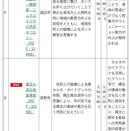
思を後世に繋げ、ダンス
95
68
～舞踏
ことで、身
を作り上げていくことで
6,
3,
家・ニ
体の育成だ
5
諏訪市
豊かな表現力と人間性を
09
00
ムラエ
けでなく想
培い地域の教育力向上を
9
0
イイチ
像力やコミ
目指すとともに、地域住
の意思
ュニケーシ
民との協働によるダンス
をつな
ョン能力の
教室を実施する
ぐ～
向上が期待
（PD
される
F：13
6KB）
カルタや
ガイドブッ
クを活用し
たイベント
縄文を
住民との協働による縄
等で、縄文
2,
1,
識る推
カルタ・ガイドブックの
の価値や魅
64
26
進事業
作製、縄文風住居作りの
力を広く市
9,
0,
6
茅野市
（PD
実施により、市の宝であ
民に発信す
86
00
F：111
る縄文の価値や魅力を広
ることによ
2
0
KB）
く市民に伝えていく
り、縄文に
関する取組
への市民参
加の促進が