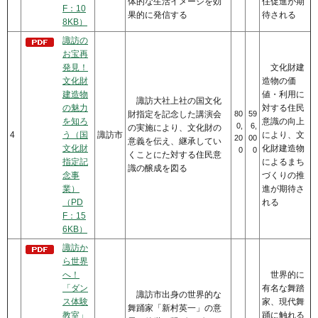
体的な生活イメージを効
住促進が期
F：10
果的に発信する
待される
8KB）
諏訪の
お宝再
発見！
文化財建
文化財
造物の価
建造物
値・利用に
諏訪大社上社の国文化
の魅力
対する住民
財指定を記念した講演会
80
59
を知ろ
意識の向上
0,
6,
の実施により、文化財の
4
う（国
諏訪市
により、文
20
00
意義を伝え、継承してい
文化財
化財建造物
0
0
くことにた対する住民意
指定記
によるまち
識の醸成を図る
念事
づくりの推
業）
進が期待さ
（PD
れる
F：15
6KB）
諏訪か
ら世界
へ！
世界的に
「ダン
有名な舞踏
諏訪市出身の世界的な
ス体験
家、現代舞
舞踊家「新村英一」の意
教室」
踊に触れる