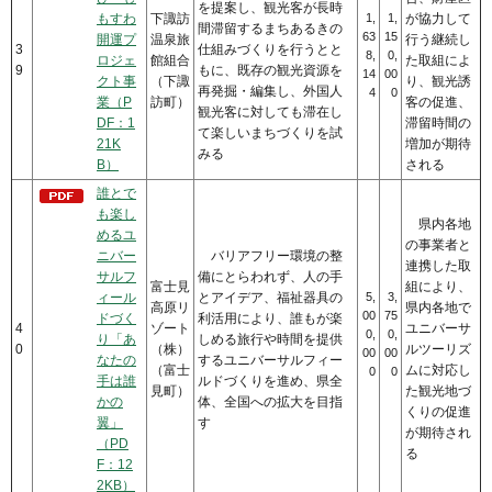
を提案し、観光客が長時
もすわ
下諏訪
1,
1,
が協力して
間滞留するまちあるきの
63
15
開運プ
温泉旅
行う継続し
3
仕組みづくりを行うとと
8,
0,
ロジェ
館組合
た取組によ
9
もに、既存の観光資源を
14
00
クト事
（下諏
り、観光誘
再発掘・編集し、外国人
4
0
業（P
訪町）
客の促進、
観光客に対しても滞在し
DF：1
滞留時間の
て楽しいまちづくりを試
21K
増加が期待
みる
B）
される
誰とで
も楽し
県内各地
めるユ
の事業者と
ニバー
バリアフリー環境の整
連携した取
サルフ
備にとらわれず、人の手
富士見
組により、
ィール
とアイデア、福祉器具の
5,
3,
高原リ
県内各地で
00
75
ドづく
利活用により、誰もが楽
4
ゾート
ユニバーサ
0,
0,
り「あ
しめる旅行や時間を提供
0
（株）
ルツーリズ
00
00
なたの
するユニバーサルフィー
（富士
ムに対応し
0
0
手は誰
ルドづくりを進め、県全
見町）
た観光地づ
かの
体、全国への拡大を目指
くりの促進
翼」
す
が期待され
（PD
る
F：12
2KB）