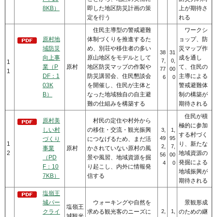
8KB）
即した地区防災計画の策
上が期待さ
定を行う
れる
住民主導型の警戒避難
ワークシ
原村地
体制づくりを推進するた
ョップ、防
域防災
め、別荘や移住者の多い
災マップ作
38
31
向上事
原山地区をモデルとして
成を通し
7,
0,
1
業（P
原村
地区防災マップの作製や
て、住民の
77
00
1
DF：1
防災講習会、住民懇談会
主導による
6
0
03K
を開催し、住民が主体と
警戒避難体
B）
なった地域独自の自主避
制の構築が
難の仕組みを構築する
期待される
住民が積
原村美
村民の定住や村外から
極的に参加
しい村
の移住・交流・観光振興
3,
1,
する村づく
49
95
づくり
につなげるため、まだ活
1
り、新たな
2,
7,
事業
原村
かされていない原村の風
2
地域資源の
56
00
（PD
景や風習、地域資源を掘
発掘による
4
0
F：10
り起こし、内外に情報発
地域振興が
7KB）
信する
期待される
塩嶺王
城パー
ウォーキングや自然を
景観形成
塩嶺王
クライ
求める観光客のニーズに
2,
1,
のための継
城観光