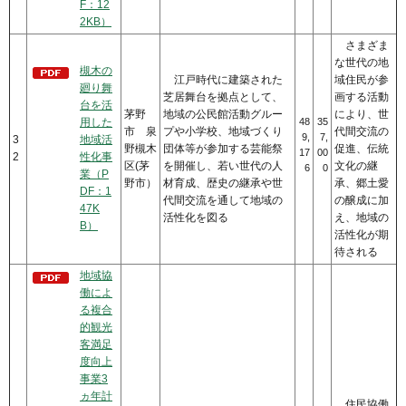
F：12
2KB）
さまざま
な世代の地
槻木の
江戸時代に建築された
域住民が参
廻り舞
芝居舞台を拠点として、
画する活動
台を活
茅野
地域の公民館活動グルー
により、世
用した
48
35
市 泉
プや小学校、地域づくり
代間交流の
9,
7,
3
地域活
野槻木
団体等が参加する芸能祭
促進、伝統
17
00
2
性化事
区(茅
を開催し、若い世代の人
文化の継
6
0
業（P
野市）
材育成、歴史の継承や世
承、郷土愛
DF：1
代間交流を通して地域の
の醸成に加
47K
活性化を図る
え、地域の
B）
活性化が期
待される
地域協
働によ
る複合
的観光
客満足
度向上
事業3
ヵ年計
住民協働