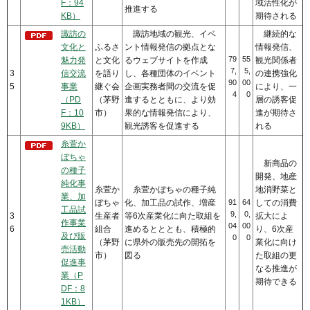
F：94
域活性化が
推進する
KB）
期待される
諏訪の
諏訪地域の観光、イベ
継続的な
文化と
ふるさ
ント情報発信の拠点とな
情報発信、
79
55
魅力発
と文化
るウェブサイトを作成
観光関係者
7,
5,
3
信交流
を語り
し、各種団体のイベント
の連携強化
90
00
5
事業
継ぐ会
企画実務者間の交流を促
により、一
4
0
（PD
（茅野
進するとともに、より効
層の誘客促
F：10
市）
果的な情報発信により、
進が期待さ
9KB）
観光誘客を促進する
れる
糸萱か
ぼちゃ
新商品の
の種子
開発、地産
純化事
糸萱か
糸萱かぼちゃの種子純
地消野菜と
業、加
ぼちゃ
化、加工品の試作、増産
91
64
しての消費
工品試
9,
0,
3
生産者
等6次産業化に向た取組を
拡大によ
作事業
04
00
6
組合
進めるとととも、積極的
り、6次産
及び販
0
0
（茅野
に県外の販売先の開拓を
業化に向け
売活動
市）
図る
た取組の更
促進事
なる推進が
業（P
期待できる
DF：8
1KB）