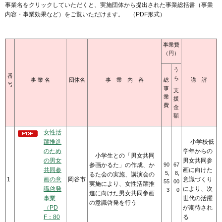
事業名をクリックしていただくと、実施団体から提出された事業総括書（事業
内容・事業効果など）をご覧いただけます。 （PDF形式）
事業費
（円）
う
番
ち
事 業 名
団体名
事 業 内 容
総
講 評
号
事
支
業
援
費
金
額
女性活
躍推進
小学校低
のため
学年からの
小学生との「男女共同
の男女
男女共同参
参画かるた」の作成、か
90
67
共同参
画に向けた
5,
8,
るた会の実施、講演会の
1
画の意
岡谷市
意識づくり
55
00
実施により、女性活躍推
識啓発
により、次
3
0
進に向けた男女共同参画
事業
世代の活躍
の意識啓発を行う
（PD
が期待され
F：80
る