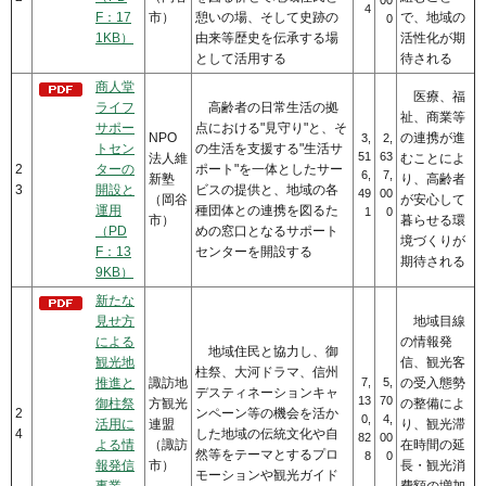
4
F：17
市）
憩いの場、そして史跡の
で、地域の
0
1KB）
由来等歴史を伝承する場
活性化が期
として活用する
待される
商人堂
医療、福
ライフ
高齢者の日常生活の拠
祉、商業等
サポー
点における"見守り"と、そ
NPO
の連携が進
3,
2,
トセン
の生活を支援する"生活サ
51
63
法人維
むことによ
2
ターの
ポート"を一体としたサー
6,
7,
新塾
り、高齢者
3
開設と
ビスの提供と、地域の各
49
00
（岡谷
が安心して
運用
種団体との連携を図るた
1
0
市）
暮らせる環
（PD
めの窓口となるサポート
境づくりが
F：13
センターを開設する
期待される
9KB）
新たな
見せ方
地域目線
による
の情報発
地域住民と協力し、御
観光地
信、観光客
柱祭、大河ドラマ、信州
推進と
諏訪地
7,
5,
の受入態勢
デスティネーションキャ
13
70
御柱祭
方観光
の整備によ
2
ンペーン等の機会を活か
0,
4,
活用に
連盟
り、観光滞
4
した地域の伝統文化や自
82
00
よる情
（諏訪
在時間の延
然等をテーマとするプロ
8
0
報発信
市）
長・観光消
モーションや観光ガイド
事業
費額の増加