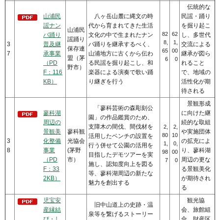
伝統的な
山浦民
八ヶ岳山麓に縄文の時
民謡・踊り
謡ナン
代から育まれてきた生活
を掘り起こ
山浦民
82
62
バ踊り
文化の中で生まれたナン
し、多世代
謡踊り
8,
1,
3
普及継
バ踊りを継承するべく、
交流による
保存連
65
00
7
承事業
山浦地方に古くから伝わ
継承が図ら
盟（茅
6
0
（PD
る民謡を掘り起こし、和
れること
野市）
F：116
楽器による演奏で歌い踊
で、地域の
KB）
り継ぎを行う
活性化が期
待される
景観形成
「蓼科芸術の森彫刻公
蓼科湖
に向けた継
園」の作品鑑賞のため、
周辺の
続的な取組
支障木の間伐、間伐材を
2,
2,
景観美
蓼科観
や実施団体
80
10
活用したベンチの設置を
3
化整備
光協会
の拡充によ
1,
0,
行う併せて公園の活用を
8
事業
(茅野
り、蓼科湖
98
00
目指したデモツアーを実
（PD
市）
周辺の更な
7
0
施し、認知度向上を図る
F：33
る景観美化
等、蓼科湖周辺の新たな
2KB）
が期待され
魅力を創出する
る
児宝安
観光協
旧中山道上の史跡・温
産縁結
会、旅館組
泉等を繋げるストーリー
び・し
合、財産区