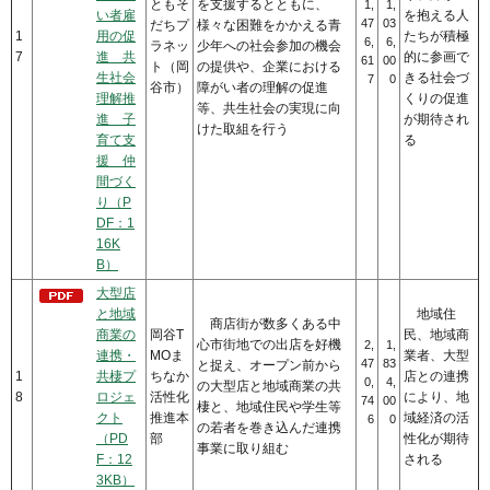
ともそ
を支援するとともに、
1,
1,
い者雇
を抱える人
47
03
だちプ
様々な困難をかかえる青
1
用の促
たちが積極
6,
6,
ラネッ
少年への社会参加の機会
7
進 共
的に参画で
61
00
ト（岡
の提供や、企業における
生社会
きる社会づ
7
0
谷市）
障がい者の理解の促進
理解推
くりの促進
等、共生社会の実現に向
進 子
が期待され
けた取組を行う
育て支
る
援 仲
間づく
り（P
DF：1
16K
B）
大型店
と地域
地域住
商店街が数多くある中
商業の
岡谷T
民、地域商
心市街地での出店を好機
2,
1,
連携・
MOま
業者、大型
47
83
と捉え、オープン前から
1
共棲プ
ちなか
店との連携
0,
4,
の大型店と地域商業の共
8
ロジェ
活性化
により、地
74
00
棲と、地域住民や学生等
クト
推進本
域経済の活
6
0
の若者を巻き込んだ連携
（PD
部
性化が期待
事業に取り組む
F：12
される
3KB）