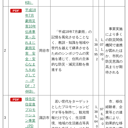
KB）
平成18
年7月
豪雨災
害10年
事業実施
伝承事
「平成18年7月豪雨」の
により多く
業～忘
記憶を風化させることな
の防災関係
1,
1,
れまじ
く、教訓・知識を地域や
38
07
機関で連携
豪雨災
世代を越えて継承させる
1,
1,
2
岡谷市
が図れたほ
害 安
ためのシンポジウムの実
95
00
か、市民の
全・安
施を通じて、住民の主体
2
0
防災意識の
心なま
的な防災・減災活動を推
高まりが期
ちをめ
進する
待される
ざして
～（P
DF：7
4KB）
移住定
若い世代をターゲット
市、移住
住促進
としたプロモーションビ
経験者、企
1,
97
プロモ
38
デオ等を制作し、観光情
業等との連
6,
ーショ
5,
3
諏訪市
報だけでなく、生活環
携により、
00
ン事業
64
境、地域の生活拠点等具
効果的な移
0
（PD
0