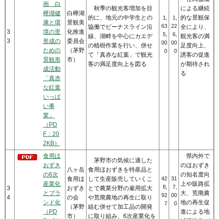
画 白
秋季の観光客増加を目
による継続
樺湖健
白樺湖
的に、地元の中学生との
的な景観保
1,
1,
康と環
景観美
63
22
協働でビーナスライン沿
全により、
3
境の里
化推進
5,
6,
線、湖畔を中心にカエデ
観光客の満
3
形成の
委員会
00
00
の植樹作業を行い、併せ
足度向上、
ための
（茅野
0
0
て「真赤な紅葉」で観光
誘客の促進
景観形
市）
客の満足度向上を図る
が期待され
成活動
る
「真赤
な紅葉
いっぱ
い事
業」
（PD
F：20
2KB）
食用ほ
県内外で
茅野市の気候に適した
おずき
のほおずき
八ヶ岳
食用ほおずきを特産品と
の6次
の知名度向
食用ほ
して生産販売していくこ
42
31
産業化
上や販路拡
8,
7,
3
おずき
とで農業分野の雇用拡大
とブラ
大、荒廃農
92
00
4
の会
や荒廃農地の再生に取り
ンド化
地の再生促
7
0
（茅野
組む併せて加工品の開発
（PD
進による地
市）
に取り組み、6次産業化を