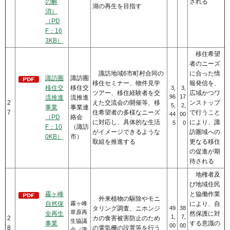
の解
される
湖の再生を目指す
消）
（PD
F：16
3KB）
移住希望
者のニーズ
諏訪地域6市町村合同の
に合った情
諏訪圏
諏訪圏
移住セミナー、物件見学
報発信を、
移住交
移住交
3,
3,
ツアー、移住経験者を交
広域かつワ
96
17
流推進
流推進
2
えた交流会の開催等、移
ンストップ
5,
2,
事業
事業連
7
住希望者の多様なニーズ
で行うこと
44
00
（PD
絡会
に対応し、具体的な生活
により、諏
5
0
F：10
（諏訪
がイメージできるような
訪圏域への
0KB）
市）
取組を推進する
更なる移住
の促進が期
待される
地権者及
び地域住民
霧ヶ峰
と協働作業
外来植物の駆除やモニ
自然保
霧ヶ峰
により、自
タリング調査、ニホンジ
49
38
草原再
全再生
然保護に対
1,
7,
2
カの食害被害防止のため
生協議
事業
する意識の
00
00
8
の電気柵の設置等を行う
会（諏