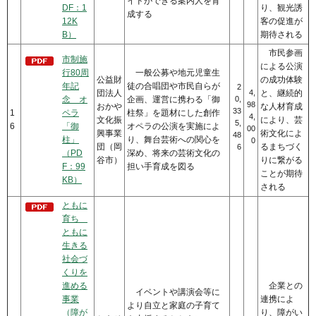
イドができる案内人を育
DF：1
り、観光誘
成する
12K
客の促進が
B）
期待される
市民参画
市制施
による公演
行80周
一般公募や地元児童生
公益財
の成功体験
年記
徒の合唱団や市民自らが
2
団法人
4,
と、継続的
念 オ
企画、運営に携わる「御
0,
98
おかや
な人材育成
33
1
ペラ
柱祭」を題材にした創作
4,
文化振
により、芸
5,
6
「御
オペラの公演を実施によ
00
興事業
術文化によ
48
柱」
り、舞台芸術への関心を
0
団（岡
るまちづく
6
（PD
深め、将来の芸術文化の
谷市）
りに繋がる
F：99
担い手育成を図る
ことが期待
KB）
される
ともに
育ち
ともに
生きる
社会づ
くりを
進める
企業との
イベントや講演会等に
事業
連携によ
より自立と家庭の子育て
（障が
り、障がい