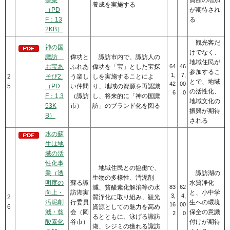
養成を実施する
（PD
が期待され
F：13
る
2KB）
観光客だ
神の国
けでなく、
諏訪
偉功と
諏訪市内で、諏訪人の
地域住民が
お宝あ
ふれあ
偉功を「宝」とした宝探
64
46
参加するこ
1,
7,
2
そび2.
う楽し
しを実施することによ
とで、地域
42
00
5
（PD
い仲間
り、地域の資源を再認識
の活性化、
6
0
F：1,3
（諏訪
し、将来的に「神の国諏
地域文化の
53K
市）
訪」のブランド化を図る
振興が期待
B）
される
水の蘇
生は地
域の活
性化事
地域住民との協働で、
業（透
諏訪湖の
生物の多様性、汚泥削
明度の
蘇る諏
水質浄化
減、貧酸素化解消等の水
83
62
向上・
訪湖実
と、小中学
3,
4,
2
質浄化に取り組み、観光
汚泥削
行委員
生への環境
16
00
6
資源としての魅力を高め
減・貧
会（岡
保全の意識
2
0
るとともに、泳げる諏訪
酸素化
谷市）
付けが期待
湖、シジミの獲れる諏訪