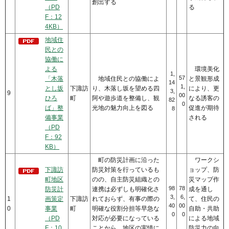
創出する
（PD
る
F：12
4KB）
地域住
民との
協働に
よる
環境美化
1,
57
「木落
地域住民との協働によ
と景観形成
14
1,
とし坂
下諏訪
り、木落し坂を望める四
により、更
3,
9
00
ひろ
町
阿や遊歩道を整備し、観
なる誘客の
82
0
ば」整
光地の魅力向上を図る
促進が期待
8
備事業
される
（PD
F：92
KB）
町の防災計画に沿った
ワークシ
下諏訪
防災対策を行っているも
ョップ、防
町地区
のの、自主防災組織との
災マップ作
98
78
防災計
連携は必ずしも明確化さ
成を通し
3,
6,
1
画策定
下諏訪
れておらず、有事の際の
て、住民の
40
00
0
事業
町
明確な役割分担等早急な
自助・共助
0
0
（PD
対応が必要になっている
による地域
F：10
ことから、地区の実情に
防災力の向