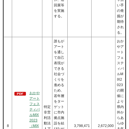
回展等
い手
を実施
の発
する。
掘が
期待
され
る。
誰もが
おか
アート
やア
を通し
ート
て自己
フェ
表現が
ステ
できる
ィバ
社会づ
ルM
くりを
IX2
進める
023
ため、
の開
おかや
若年層
催に
アート
をター
より
フェス
特定
ゲット
県内
ティバ
非営
に市内
外か
ルMIX
利活
拠点施
らあ
2023
動法
設を結
らゆ
8
（MIX
3,798,471
2,672,000
人ア
びなが
る年