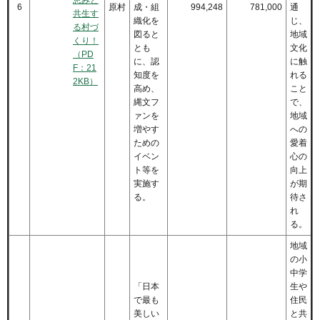
6
原村
成・組
994,248
781,000
通
共生す
織化を
じ、
る村づ
図ると
地域
くり！
とも
文化
（PD
に、認
に触
F：21
知度を
れる
2KB）
高め、
こと
縄文フ
で、
ァンを
地域
増やす
への
ための
愛着
イベン
心の
ト等を
向上
実施す
が期
る。
待さ
れ
る。
地域
の小
中学
「日本
生や
で最も
住民
美しい
と共