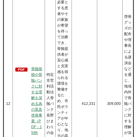
必要と
する患
者やそ
啓発
の家族
グッ
が希望
ズの
を持っ
配布
て治療
や理
でき、
事長
骨髄提
によ
供者が
る講
安心感
演会
と充実
骨髄移
など
感を得
植や骨
特定
を通
られる
髄バン
非営
じ、
環境を
クに対
利活
地域
整備す
する理
動法
内外
るた
解を深
人骨
で骨
め、市
12
める為
髄バ
412,331
309,000
髄バ
民ボラ
の普及
ンク
ンク
ンティ
啓発事
長野
に対
アが中
業（P
ひま
する
心とな
DF：1
わり
理解
り、地
59K
の会
が深
元の高