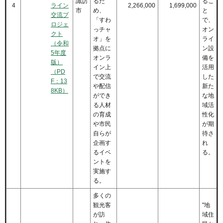
諏訪
るた
るこ
4
ライン
2,266,000
1,699,000
市
め、
と
交流プ
「すわ
で、
ロジェ
っチャ
オン
クト
オ」を
ライ
（令和
拠点に
ン設
5年度
オンラ
備を
版）
イン上
活用
（PD
で交流
した
F：13
や配信
新た
8KB）
ができ
な地
る人材
域活
の育成
性化
や市民
が期
自らが
待さ
企画す
れ
るイベ
る。
ントを
実施す
る。
多くの
観光客
"地
が訪
域住