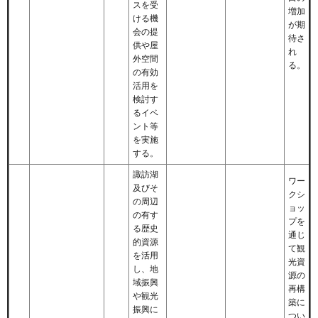
スを受
増加
ける機
が期
会の提
待さ
供や屋
れ
外空間
る。
の有効
活用を
検討す
るイベ
ント等
を実施
する。
諏訪湖
ワー
及びそ
クシ
の周辺
ョッ
の有す
プを
る歴史
通じ
的資源
て観
を活用
光資
し、地
源の
域振興
再構
や観光
築に
振興に
つい