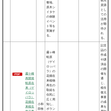
観光
整地、
資源
原木シ
とし
イタケ
ての
の体験
活用
イベン
が期
ト等を
待さ
実施す
れ
る。
る。
記念
誌の
霧ヶ峰
作成
蛙原
や講
（ゲイ
演会
ロッパ
の開
ラ）の
霧ケ峰
催を
花畑在
再開発
通
来植物
蛙原在
じ、
再生の
来（ゲ
植生
取組を
イロッ
復元
住民に
パラ）
事業
広く周
花畑在
の成
小和
知し、
来植生
果を
田牧
ボラン