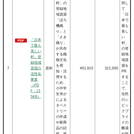
村」の
同し
登録地
て
域資源
「日
「ぼろ
本で
機織
最も
り」と
美し
「さき
い
「日本
織り」
村」
で最も
が共存
の登
美しい
する織
録地
村」登
物文化
域資
録地域
を周
源を
7
資源の
原村
401,915
321,000
知・活
PR
活性化
用する
する
事業
ため、
こと
（PD
小中学
で、
F：13
生等が
住民
5KB）
による
のシ
タペス
ビッ
トリー
クプ
の作成
ライ
や新商
ドの
品の試
醸成
作、巡
や担