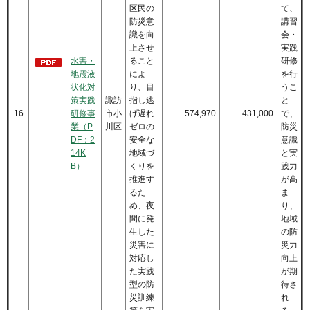
区民の
て、
防災意
講習
識を向
会・
上させ
実践
水害・
ること
研修
地震液
によ
を行
状化対
り、目
うこ
策実践
諏訪
指し逃
と
16
研修事
市小
げ遅れ
574,970
431,000
で、
業（P
川区
ゼロの
防災
DF：2
安全な
意識
14K
地域づ
と実
B）
くりを
践力
推進す
が高
るた
ま
め、夜
り、
間に発
地域
生した
の防
災害に
災力
対応し
向上
た実践
が期
型の防
待さ
災訓練
れ