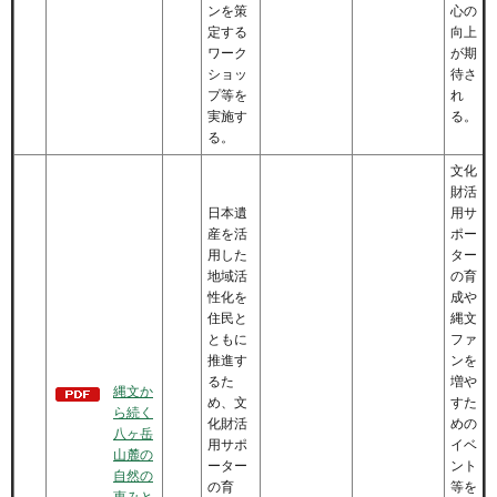
ンを策
心の
定する
向上
ワーク
が期
ショッ
待さ
プ等を
れ
実施す
る。
る。
文化
財活
日本遺
用サ
産を活
ポー
用した
ター
地域活
の育
性化を
成や
住民と
縄文
ともに
ファ
推進す
ンを
るた
増や
縄文か
め、文
すた
ら続く
化財活
めの
八ヶ岳
用サポ
イベ
山麓の
ーター
ント
自然の
の育
等を
恵みと