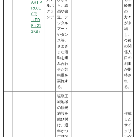
ART P
ルボ
ら、絵
齢層
ROJE
グラ
画や書
の
CT)
ンデ
道、デ
方々
（PD
ジタル
が来
F：21
アート
場
2KB）
やダン
し、
ス等、
今後
さまざ
の関
まな活
係人
動を組
口の
み合わ
創出
せた芸
が期
術展を
待さ
実施す
れ
る。
る。
塩嶺王
城地域
の観光
施設を
作成
結び付
した
け、通
サイ
年かつ
クリ
広域的
ング