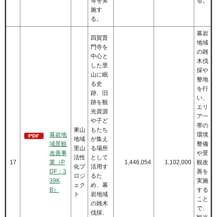
等を実
る。
施す
る。
幕岩
四賀普
地域
門寺を
の雑
中心と
木伐
した里
採や
山に眠
整地
る史
を行
跡、旧
い、
跡を観
エリ
光資源
ア一
や子ど
帯の
東山
もたち
幕岩地
環境
地域
が集え
域景観
整備
里山
る場所
改善事
や景
活性
として
17
業（P
1,446,054
1,102,000
観改
化プ
活用す
DF：3
善を
ロジ
るた
39K
実施
ェク
め、幕
B）
する
ト
岩地域
こと
の雑木
で、
伐採、