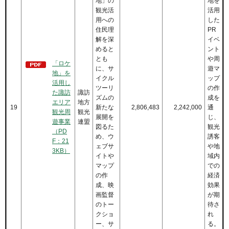
地」の
地を
観光活
活用
用への
した
住民理
PR
解を深
イベ
めると
ント
とも
や周
「ロケ
に、サ
遊マ
地」を
イクル
ップ
活用し
ツーリ
の作
た諏訪
諏訪
ズムの
成を
エリア
地方
19
新たな
2,806,483
2,242,000
通
観光周
観光
展開を
じ、
遊事業
連盟
図るた
観光
（PD
め、ウ
誘客
F：21
ェブサ
や地
3KB）
イトや
域内
マップ
での
の作
経済
成、映
効果
画監督
が期
のトー
待さ
クショ
れ
ー、サ
る。