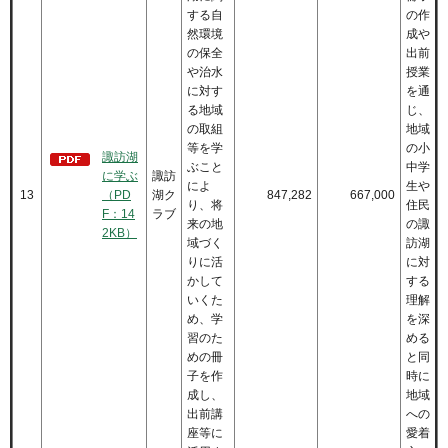
する自
の作
然環境
成や
の保全
出前
や治水
授業
に対す
を通
る地域
じ、
の取組
地域
等を学
の小
諏訪湖
ぶこと
中学
に学ぶ
諏訪
によ
生や
13
（PD
湖ク
847,282
667,000
り、将
住民
F：14
ラブ
来の地
の諏
2KB）
域づく
訪湖
りに活
に対
かして
する
いくた
理解
め、学
を深
習のた
める
めの冊
と同
子を作
時に
成し、
地域
出前講
への
座等に
愛着