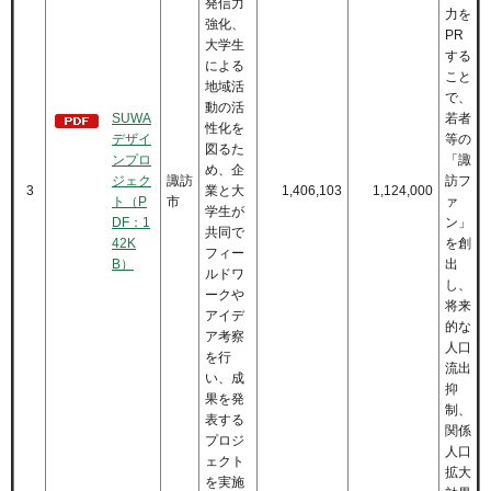
発信力
力を
強化、
PR
大学生
する
による
こと
地域活
で、
動の活
SUWA
若者
性化を
デザイ
等の
図るた
ンプロ
「諏
め、企
ジェク
諏訪
訪フ
3
業と大
1,406,103
1,124,000
ト（P
市
ァ
学生が
DF：1
ン」
共同で
42K
を創
フィー
B）
出
ルドワ
し、
ークや
将来
アイデ
的な
ア考察
人口
を行
流出
い、成
抑
果を発
制、
表する
関係
プロジ
人口
ェクト
拡大
を実施