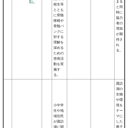
B）
まる
校生等
と同
ととも
時に
に骨髄
協力
移植や
者の
骨髄バ
増加
ンクに
が期
対する
待さ
理解を
れ
深める
る。
ための
啓発活
動を実
施す
る。
諏訪
湖の
生物
や環
小中学
境を
生や地
テー
域住民
マに
が諏訪
した
湖に関
冊子