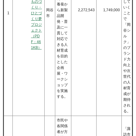
ものづ
して
養蚕か
くり・
いく
岡谷
ら新製
2,272,543
1,749,000
1
ひとづ
こと
市
品開
くり夢
で
発・普
プロジ
「岡
及に一
ェクト
谷シ
貫して
（PD
ル
対応で
F：46
ク」
きる人
1KB）
のブ
材育成
ラン
を目的
ド力
とした
向上
企画
や次
展・ワ
世代
ークシ
の人
ョップ
材育
を実施
成が
する。
期待
され
る。
市民や
各関係
「諏
者が方
訪市