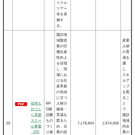
イクル
ツアー
等を実
施す
る。
諏訪地
域製造
産業
業の労
人材
働生産
の育
性向上
成を
を目指
通
し、現
じ、
場にお
スキ
ける生
ルア
産革新
ップ
の先頭
を図
に立つ
るこ
信州も
NP
人材の
と
のづく
O諏
確保・
で、
り革新
訪圏
育成を
諏訪
スクー
もの
図るた
地域
20
7,178,904
2,674,000
ル事業
づく
め、企
内企
（PD
り推
業の技
業の