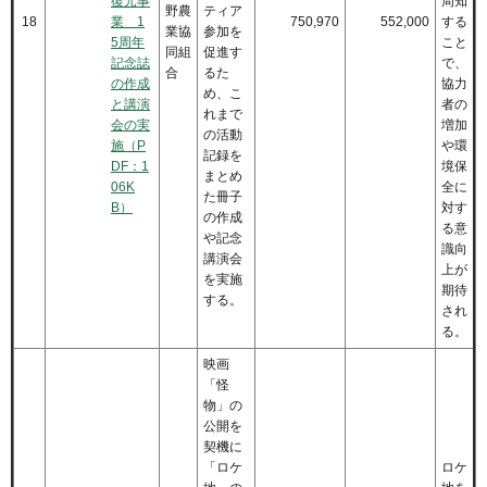
復元事
周知
野農
ティア
18
業 1
750,970
552,000
する
業協
参加を
5周年
こと
同組
促進す
記念誌
で、
合
るた
の作成
協力
め、こ
と講演
者の
れまで
会の実
増加
の活動
施（P
や環
記録を
DF：1
境保
まとめ
06K
全に
た冊子
B）
対す
の作成
る意
や記念
識向
講演会
上が
を実施
期待
する。
され
る。
映画
「怪
物」の
公開を
契機に
「ロケ
ロケ