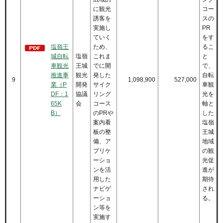
に観光
コー
誘客を
スの
実施し
PR
ていく
をす
塩嶺王
ため、
るこ
城自転
塩嶺
これま
と
車観光
王城
でに開
で、
推進事
観光
発した
自転
9
1,098,900
527,000
業（P
開発
サイク
車観
DF：1
協議
リング
光を
65K
会
コース
軸と
B）
のPRや
した
案内看
塩嶺
板の整
王城
備、ア
地域
プリケ
の観
ーショ
光促
ンを活
進が
用した
期待
ナビゲ
され
ーショ
る。
ン等を
実施す