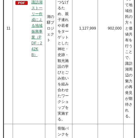
諏訪湖
つなげ
て地
ストー
るた
域住
リー作
め、親
湖の
民の
成によ
子連れ
驛プ
方々
る地域
や若者
11
ロジ
1,127,999
902,000
と価
振興事
をター
ェク
値共
業（P
ゲット
ト
有を
DF：2
とした
行う
42K
神社・
こと
B）
史跡・
で、
観光施
諏訪
設の学
湖周
びとご
辺の
み拾い
魅力
を組み
の再
合わせ
発見
たワー
が期
クショ
待さ
ップを
れ
実施す
る。
る。
骨髄バ
ンクを