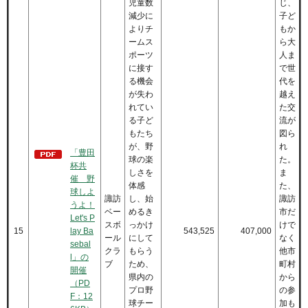
児童数
じ、
減少に
子ど
よりチ
もか
ームス
ら大
ポーツ
人ま
に接す
で世
る機会
代を
が失わ
越え
れてい
た交
る子ど
流が
もたち
図ら
が、野
れ
「豊田
球の楽
た。
杯共
しさを
ま
催 野
体感
た、
球しよ
諏訪
し、始
諏訪
うよ！
ベー
めるき
市だ
Let's P
スボ
っかけ
けで
15
lay Ba
543,525
407,000
ール
にして
なく
sebal
クラ
もらう
他市
l」の
ブ
ため、
町村
開催
県内の
から
（PD
プロ野
の参
F：12
球チー
加も