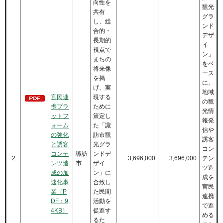
向性を
観光
共有
グラ
し、総
ンド
合的・
デザ
長期的
イ
視点で
ン」
まちの
をベ
将来像
ース
を掲
に、
げ、実
地域
官民連
現する
の観
携プラ
ために
光情
ットフ
策定し
報発
ォーム
た「諏
信や
の強化
訪市観
誘客
と誘客
光グラ
コン
コンテ
諏訪
ンドデ
2
3,696,000
3,696,000
テン
ンツ造
市
ザイ
ツ造
成の加
ン」に
成を
速化事
合致し
官民
業（P
た民間
連携
DF：9
活動を
で進
4KB）
促進す
める
るた