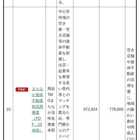
る。
中心市
街地の
空き
家・空
き店舗
等の遊
休不動
空き
産を把
店舗
握し、
や遊
出店・
休不
起業等
動産
を希望
の活
する若
用を
まちな
岡谷
い世代
通
か遊休
TM
等との
じ、
不動産
Oま
マッチ
地域
利活用
ちな
ングを
10
972,924
778,000
の賑
事業
か活
図るた
わい
（PD
性化
め、専
創出
F：10
推進
門家か
や関
4KB）
本部
らのア
係人
ドバイ
口の