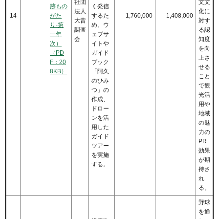
社団
文文
跡もの
く発信
法人
化に
14
がた
するた
1,760,000
1,408,000
大昔
対す
り-第
め、ウ
調査
る認
一年
ェブサ
会
知度
次）
イトや
を向
（PD
ガイド
上さ
F：20
ブック
せる
8KB）
「阿久
こと
のひみ
で観
つ」の
光活
作成、
用や
ドロー
地域
ンを活
の魅
用した
力の
ガイド
PR
ツアー
効果
を実施
が期
する。
待さ
れ
る。
野球
を通