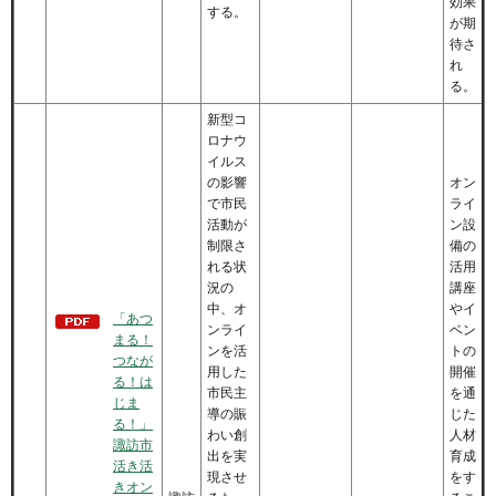
効果
する。
が期
待さ
れ
る。
新型コ
ロナウ
イルス
の影響
オン
で市民
ライ
活動が
ン設
制限さ
備の
れる状
活用
況の
講座
中、オ
やイ
「あつ
ンライ
ベン
まる！
ンを活
トの
つなが
用した
開催
る！は
市民主
を通
じま
導の賑
じた
る！」
わい創
人材
諏訪市
出を実
育成
活き活
現させ
をす
きオン