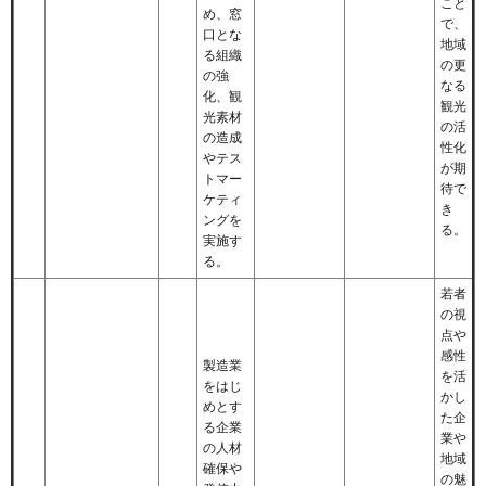
こと
め、窓
で、
口とな
地域
る組織
の更
の強
なる
化、観
観光
光素材
の活
の造成
性化
やテス
が期
トマー
待で
ケティ
き
ングを
る。
実施す
る。
若者
の視
点や
感性
製造業
を活
をはじ
かし
めとす
た企
る企業
業や
の人材
地域
確保や
の魅