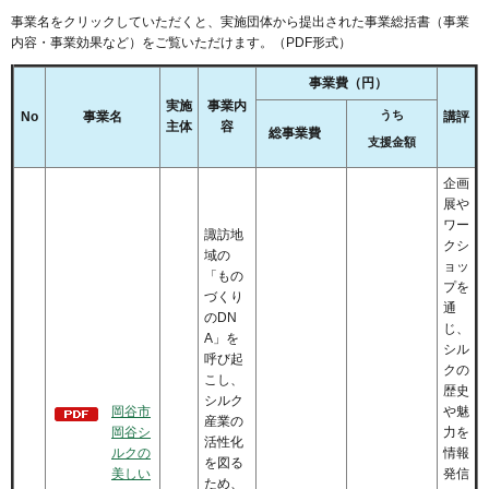
事業名をクリックしていただくと、実施団体から提出された事業総括書（事業
内容・事業効果など）をご覧いただけます。（PDF形式）
事業費（円）
実施
事業内
うち
No
事業名
講評
主体
容
総事業費
支援金額
企画
展や
ワー
諏訪地
クシ
域の
ョッ
「もの
プを
づくり
通
のDN
じ、
A」を
シル
呼び起
クの
こし、
歴史
シルク
岡谷市
や魅
産業の
岡谷シ
力を
活性化
ルクの
情報
を図る
美しい
発信
ため、