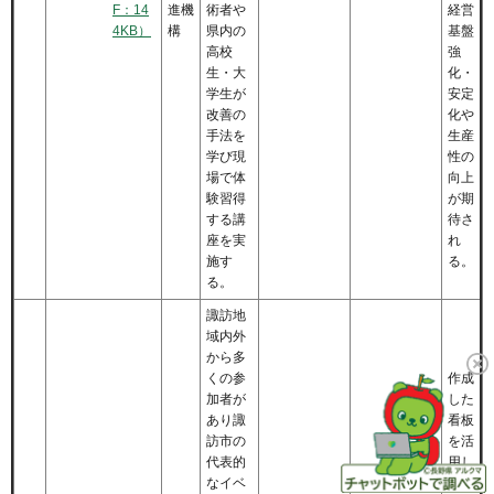
F：14
進機
術者や
経営
4KB）
構
県内の
基盤
高校
強
生・大
化・
学生が
安定
改善の
化や
手法を
生産
学び現
性の
場で体
向上
験習得
が期
する講
待さ
座を実
れ
施す
る。
る。
諏訪地
域内外
から多
くの参
作成
加者が
した
あり諏
看板
訪市の
を活
代表的
用し
なイベ
て交