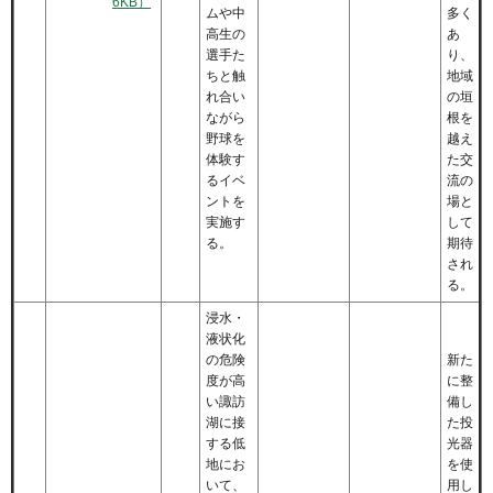
6KB）
ムや中
多く
高生の
あ
選手た
り、
ちと触
地域
れ合い
の垣
ながら
根を
野球を
越え
体験す
た交
るイベ
流の
ントを
場と
実施す
して
る。
期待
され
る。
浸水・
液状化
の危険
新た
度が高
に整
い諏訪
備し
湖に接
た投
する低
光器
地にお
を使
いて、
用し