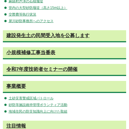
麻績村芦澤の石積堰堤
管内の大型砂防堰堤（高さ15m以上）
交際費等執行状況
犀川砂防事務所へのアクセス
建設発生土の民間受入地を公募します
小規模補修工事当番表
令和7年度技術者セミナーの開催
事業概要
土砂災害警戒区域パトロール
砂防等施設維持管理ボランティア活動
地域住民の防災知識向上に向けた取組
注目情報