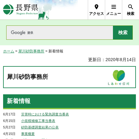
長野県Nagano Prefecture
アクセス
メニュー
検索
ホーム
>
犀川砂防事務所
> 新着情報
更新日：2020年8月14日
犀川砂防事務所
新着情報
6月17日
災害時における緊急調査当番表
6月15日
小規模補修工事当番表
5月27日
砂防基礎調査結果の公表
4月15日
事業概要