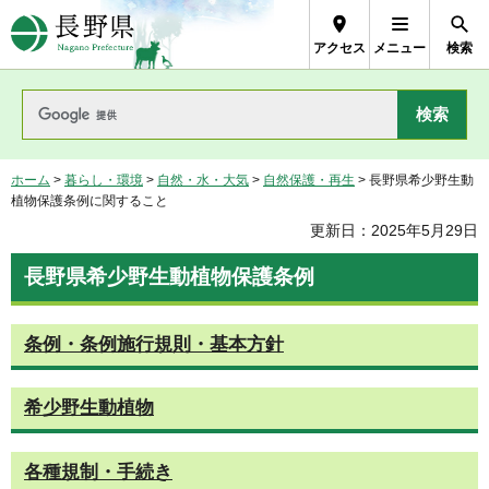
長野県Nagano Prefecture
アクセス
メニュー
検索
ホーム
>
暮らし・環境
>
自然・水・大気
>
自然保護・再生
> 長野県希少野生動
植物保護条例に関すること
更新日：2025年5月29日
長野県希少野生動植物保護条例
条例・条例施行規則・基本方針
希少野生動植物
各種規制・手続き